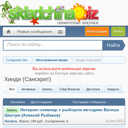
Новые сообщения
Регистрация
Войти
Найти
Складчина биз
Иностранные языки
Хинди (Санскрит)
Вы используете мобильную версию
перейти на
Полную версию сайта
Хинди (Санскрит)
Все
Активные
Запись
Сбор Взносов
Доступно
Закрыто
Заголовок
Дата создания
Последнее сообщение ↓
Интернет-семинар с разбором методики Вагиша
Запись
Шастри (Алексей Рыбаков)
15 июн 2023
Лагерта
,
Взнос:
109 руб
,
Складчиков:
2