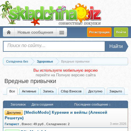
Новые сообщения
Регистрация
Войти
Найти
Складчина биз
Здоровье
Вредные привычки
Вы используете мобильную версию
перейти на
Полную версию сайта
Вредные привычки
Все
Активные
Запись
Сбор Взносов
Доступно
Закрыто
Заголовок
Дата создания
Последнее сообщение ↓
[MedioModo] Курение и вейпы (Алексей
Доступно
Решетун)
3 июн 2026
Гитарист
,
Взнос:
49 руб
,
Складчиков:
2