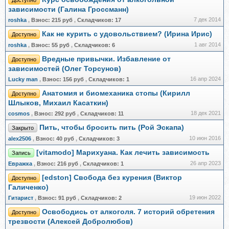
Доступно
зависимости (Галина Гроссманн)
7 дек 2014
roshka
,
Взнос:
215 руб
,
Складчиков:
17
Как не курить с удовольствием? (Ирина Ирис)
Доступно
1 авг 2014
roshka
,
Взнос:
55 руб
,
Складчиков:
6
Вредные привычки. Избавление от
Доступно
зависимостей (Олег Торсунов)
16 апр 2024
Lucky man
,
Взнос:
156 руб
,
Складчиков:
1
Анатомия и биомеханика стопы (Кирилл
Доступно
Шлыков, Михаил Касаткин)
18 дек 2021
cosmos
,
Взнос:
292 руб
,
Складчиков:
11
Пить, чтобы бросить пить (Рой Эскапа)
Закрыто
10 июн 2016
alex2506
,
Взнос:
40 руб
,
Складчиков:
3
[vitamodo] Марихуана. Как лечить зависимость
Запись
26 апр 2023
Евражкa
,
Взнос:
216 руб
,
Складчиков:
1
[edston] Свобода без курения (Виктор
Доступно
Галиченко)
19 июн 2022
Гитарист
,
Взнос:
91 руб
,
Складчиков:
2
Освободись от алкоголя. 7 историй обретения
Доступно
трезвости (Алексей Добролюбов)