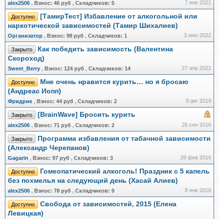
7 янв 2021
alex2506
,
Взнос:
46 руб
,
Складчиков:
5
[ТамирТест] Избавление от алкогольной или
Доступно
наркотической зависимостей (Тамир Шихалиев)
3 июн 2022
Организатор
,
Взнос:
98 руб
,
Складчиков:
1
Как победить зависимость (Валентина
Закрыто
Скороход)
27 апр 2021
Sweet_Berry
,
Взнос:
124 руб
,
Складчиков:
14
Мне очень нравится курить… но я бросаю
Доступно
(Андреас Иопп)
9 авг 2019
Фридрик
,
Взнос:
44 руб
,
Складчиков:
2
[BrainWave] Бросить курить
Закрыто
26 сен 2016
alex2506
,
Взнос:
71 руб
,
Складчиков:
2
Программа избавления от табачной зависимости
Закрыто
(Александр Черепанов)
28 фев 2016
Gagarin
,
Взнос:
97 руб
,
Складчиков:
3
Гомеопатический алкоголь! Праздник с 5 капель
Доступно
без похмелья на следующий день (Хасай Алиев)
8 янв 2016
alex2506
,
Взнос:
78 руб
,
Складчиков:
9
Свобода от зависимостей, 2015 (Елена
Доступно
Левицкая)