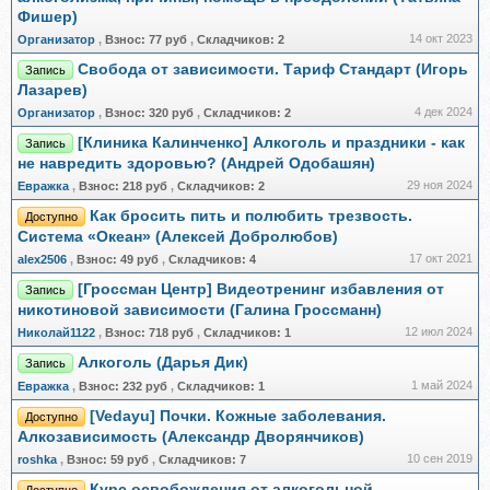
Фишер)
14 окт 2023
Организатор
,
Взнос:
77 руб
,
Складчиков:
2
Свобода от зависимости. Тариф Стандарт (Игорь
Запись
Лазарев)
4 дек 2024
Организатор
,
Взнос:
320 руб
,
Складчиков:
2
[Клиника Калинченко] Алкоголь и праздники - как
Запись
не навредить здоровью? (Андрей Одобашян)
29 ноя 2024
Евражкa
,
Взнос:
218 руб
,
Складчиков:
2
Как бросить пить и полюбить трезвость.
Доступно
Система «Океан» (Алексей Добролюбов)
17 окт 2021
alex2506
,
Взнос:
49 руб
,
Складчиков:
4
[Гроссман Центр] Видеотренинг избавления от
Запись
никотиновой зависимости (Галина Гроссманн)
12 июл 2024
Николай1122
,
Взнос:
718 руб
,
Складчиков:
1
Алкоголь (Дарья Дик)
Запись
1 май 2024
Евражкa
,
Взнос:
232 руб
,
Складчиков:
1
[Vedayu] Почки. Кожные заболевания.
Доступно
Алкозависимость (Александр Дворянчиков)
10 сен 2019
roshka
,
Взнос:
59 руб
,
Складчиков:
7
Курс освобождения от алкогольной