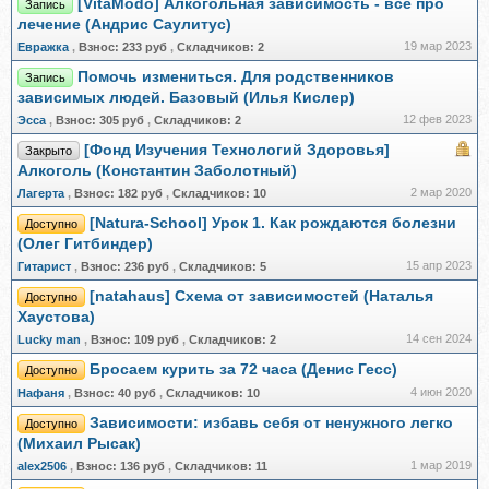
[VitaModo] Алкогольная зависимость - все про
Запись
лечение (Андрис Саулитус)
19 мар 2023
Евражкa
,
Взнос:
233 руб
,
Складчиков:
2
Помочь измениться. Для родственников
Запись
зависимых людей. Базовый (Илья Кислер)
12 фев 2023
Эсса
,
Взнос:
305 руб
,
Складчиков:
2
[Фонд Изучения Технологий Здоровья]
Закрыто
Алкоголь (Константин Заболотный)
2 мар 2020
Лагерта
,
Взнос:
182 руб
,
Складчиков:
10
[Natura-School] Урок 1. Как рождаются болезни
Доступно
(Олег Гитбиндер)
15 апр 2023
Гитарист
,
Взнос:
236 руб
,
Складчиков:
5
[natahaus] Схема от зависимостей (Наталья
Доступно
Хаустова)
14 сен 2024
Lucky man
,
Взнос:
109 руб
,
Складчиков:
2
Бросаем курить за 72 часа (Денис Гесс)
Доступно
4 июн 2020
Нафаня
,
Взнос:
40 руб
,
Складчиков:
10
Зависимости: избавь себя от ненужного легко
Доступно
(Михаил Рысак)
1 мар 2019
alex2506
,
Взнос:
136 руб
,
Складчиков:
11