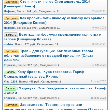
Стоп никотин плюс Стоп алкоголь, 2014
Доступно
(Геннадий Шичко)
2 июл 2025
Нафаня
,
Взнос:
144 руб
,
Складчиков:
6
Как бросить пить любому человеку без срывов,
Доступно
2014 (Владимир Коняев)
9 июн 2025
Нафаня
,
Взнос:
133 руб
,
Складчиков:
11
Безотказная формула прекращения пьянства и
Закрыто
запоев (Владимир Коняев)
8 июн 2025
roshka
,
Взнос:
173 руб
,
Складчиков:
14
Травы для курящих. Как лечебные травы
Доступно
облегчат избавление от вредной привычки (Ольга
Данилюк)
16 апр 2025
Евражкa
,
Взнос:
317 руб
,
Складчиков:
2
Хочу бросить. Курс трезвости. Тариф
Запись
Стандартный (sstaiisey, Кирилл)
21 мар 2023
Vlad_1234
,
Взнос:
459 руб
,
Складчиков:
2
[Меднаука] Освобождение от зависимости. Тариф
Запись
Эконом
15 фев 2023
Евражкa
,
Взнос:
307 руб
,
Складчиков:
2
Зависимость. Тревожные признаки
Доступно
алкоголизма, причины, помощь в преодолении (Татьяна