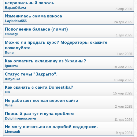
неправильный пароль
БаракОбама
3 апр 2026
Изменилась сумма взноса
Laylachka555
24 дек 2025
Пополнение баланса (лимит)
emmegi
1 дек 2025
Можно ли продать курс? Модераторы скажите
пожалуйста.
Runo
1 авг 2025
Как оплатить складчину из Украины?
igorewa
18 июл 2025
Статус темы "Закрыто".
Шпулька
18 апр 2025
Как скачать с сайта Domestika?
Ulli
15 мар 2025
Не работает полная версия сайта
Vens
2 мар 2025
Первый раз тут и куча проблем
Dolphin-moscow-n
11 дек 2024
Не могу связаться со службой поддержки.
Lionsault
9 дек 2024