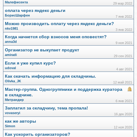
Малефисента
29 мар 2022
оплата через яндекс деньги
БорисШарфен
7 янв 2022
Можно производить оплату через яндекс деньги?
nkv1981
3 янв 2022
Когда начнется сбор взносов меня оповестят?
anna3d
9 ноя 2021
Организатор не выкупает продукт
amiradi
29 сен 2021
Если я уже купил курс?
udoval
4 авг 2021
Как скачать информацию для складчины.
Olivka_JK
12 май 2021
Мастер-группа. Одногруппники и поддержка куратора
в складчине.
Митрандир
6 янв 2021
Заплатил за складчину, тема пропала!
vovaseryi
16 дек 2020
как же авторы
Simon
12 ноя 2020
Как ускорить организаторов?