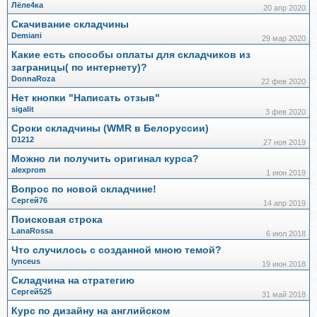
Лёле4ка
20 апр 2020
Скачивание складчины
Demiani
29 мар 2020
Какие есть способы оплаты для складчиков из
заграницы( по интернету)?
DonnaRoza
22 фев 2020
Нет кнопки "Написать отзыв"
sigalit
3 фев 2020
Сроки складчины (WMR в Белоруссии)
D1212
27 ноя 2019
Можно ли получить оригинал курса?
alexprom
1 июн 2019
Вопрос по новой складчине!
Сергей76
14 апр 2019
Поисковая строка
LanaRossa
6 июл 2018
Что случилось с созданной мною темой?
lynceus
19 июн 2018
Складчина на стратегию
Сергей525
31 май 2018
Курс по дизайну на английском