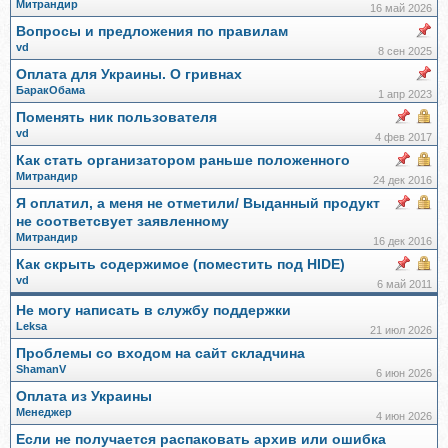
Митрандир
16 май 2026
Вопросы и предложения по правилам
vd
8 сен 2025
Оплата для Украины. О гривнах
БаракОбама
1 апр 2023
Поменять ник пользователя
vd
4 фев 2017
Как стать организатором раньше положенного
Митрандир
24 дек 2016
Я оплатил, а меня не отметили/ Выданный продукт
не соответсвует заявленному
Митрандир
16 дек 2016
Как скрыть содержимое (поместить под HIDE)
vd
6 май 2011
Не могу написать в службу поддержки
Leksa
21 июл 2026
Проблемы со входом на сайт складчина
ShamanV
6 июн 2026
Оплата из Украины
Менеджер
4 июн 2026
Если не получается распаковать архив или ошибка