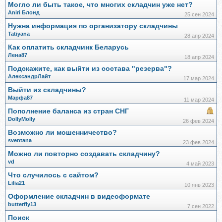
Могло ли быть такое, что многих складчин уже нет?
Aniri Блонд
25 сен 2024
Нужна информация по организатору складчины
Tatiyana
28 апр 2024
Как оплатить складчинк Беларусь
Лена87
18 апр 2024
Подскажите, как выйти из состава "резерва"?
АлександрЛайт
17 мар 2024
Выйти из складчины?
Марфа87
11 мар 2024
Пополнение баланса из стран СНГ
DollyMolly
26 фев 2024
Возможно ли мошенничество?
sventana
23 фев 2024
Можно ли повторно создавать складчину?
vd
4 май 2023
Что случилось с сайтом?
Lilia21
10 янв 2023
Оформление складчин в видеоформате
butterfly13
7 сен 2022
Поиск