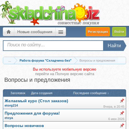
Новые сообщения
Регистрация
Войти
Найти
...
Работа форума "Складчина биз"
Вопросы и предложения
Вы используете мобильную версию
перейти на
Полную версию сайта
Вопросы и предложения
Заголовок
Дата создания
Последнее сообщение ↓
Желаемый курс (Стол заказов)
etorg214
Вчера, в 20:45
Предложения для форума!
etoya
6 июн 2026
Вопросы новичков