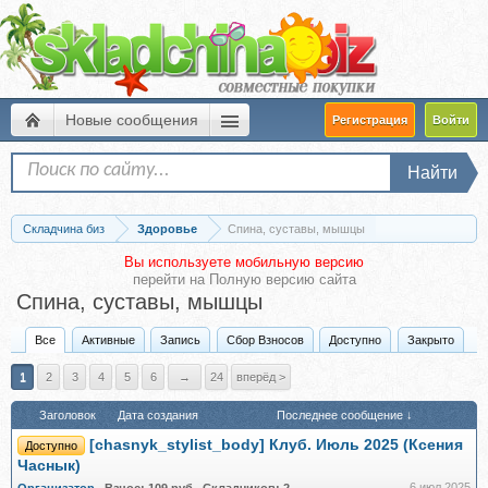
Новые сообщения
Регистрация
Войти
Найти
Складчина биз
Здоровье
Спина, суставы, мышцы
Вы используете мобильную версию
перейти на
Полную версию сайта
Спина, суставы, мышцы
Все
Активные
Запись
Сбор Взносов
Доступно
Закрыто
1
2
3
4
5
6
→
24
вперёд >
Заголовок
Дата создания
Последнее сообщение ↓
[chasnyk_stylist_body] Клуб. Июль 2025 (Ксения
Доступно
Часнык)
6 июл 2025