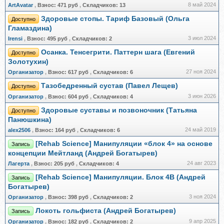
8 май 2024
ArtAvatar
,
Взнос:
471 руб
,
Складчиков:
13
Здоровые стопы. Тариф Базовый (Ольга
Доступно
Гламаздина)
3 июл 2024
Irensi
,
Взнос:
495 руб
,
Складчиков:
2
Осанка. Тенсегрити. Паттерн шага (Евгений
Доступно
Золотухин)
27 ноя 2024
Организатор
,
Взнос:
617 руб
,
Складчиков:
6
Тазобедренный сустав (Павел Лещев)
Доступно
3 июн 2026
Организатор
,
Взнос:
604 руб
,
Складчиков:
4
Здоровые суставы и позвоночник (Татьяна
Доступно
Панюшкина)
24 май 2019
alex2506
,
Взнос:
164 руб
,
Складчиков:
6
[Rehab Science] Манипуляции «блок 4» на основе
Запись
концепции Мейтланд (Андрей Богатырев)
24 авг 2023
Лагерта
,
Взнос:
205 руб
,
Складчиков:
4
[Rehab Science] Манипуляции. Блок 4B (Андрей
Запись
Богатырев)
3 ноя 2024
Организатор
,
Взнос:
398 руб
,
Складчиков:
2
Локоть гольфиста (Андрей Богатырев)
Запись
9 апр 2025
Организатор
,
Взнос:
182 руб
,
Складчиков:
2