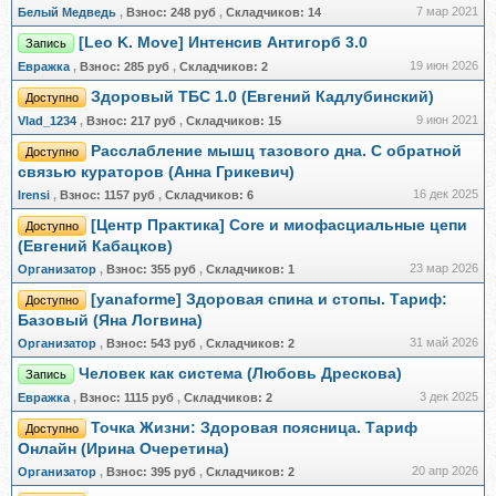
7 мар 2021
Белый Медведь
,
Взнос:
248 руб
,
Складчиков:
14
[Leo K. Move] Интенсив Антигорб 3.0
Запись
19 июн 2026
Евражкa
,
Взнос:
285 руб
,
Складчиков:
2
Здоровый ТБС 1.0 (Евгений Кадлубинский)
Доступно
9 июн 2021
Vlad_1234
,
Взнос:
217 руб
,
Складчиков:
15
Расслабление мышц тазового дна. С обратной
Доступно
связью кураторов (Анна Грикевич)
16 дек 2025
Irensi
,
Взнос:
1157 руб
,
Складчиков:
6
[Центр Практика] Core и миофасциальные цепи
Доступно
(Евгений Кабацков)
23 мар 2026
Организатор
,
Взнос:
355 руб
,
Складчиков:
1
[yanaforme] Здоровая спина и стопы. Тариф:
Доступно
Базовый (Яна Логвина)
31 май 2026
Организатор
,
Взнос:
543 руб
,
Складчиков:
2
Человек как система (Любовь Дрескова)
Запись
3 дек 2025
Евражкa
,
Взнос:
1115 руб
,
Складчиков:
2
Точка Жизни: Здоровая поясница. Тариф
Доступно
Онлайн (Ирина Очеретина)
20 апр 2026
Организатор
,
Взнос:
395 руб
,
Складчиков:
2