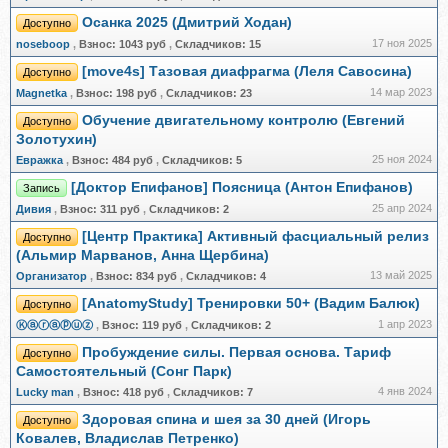
Осанка 2025 (Дмитрий Ходан)
Доступно
17 ноя 2025
noseboop
,
Взнос:
1043 руб
,
Складчиков:
15
[move4s] Тазовая диафрагма (Леля Савосина)
Доступно
14 мар 2023
Magnetka
,
Взнос:
198 руб
,
Складчиков:
23
Обучение двигательному контролю (Евгений
Доступно
Золотухин)
25 ноя 2024
Евражкa
,
Взнос:
484 руб
,
Складчиков:
5
[Доктор Епифанов] Поясница (Антон Епифанов)
Запись
25 апр 2024
Дивия
,
Взнос:
311 руб
,
Складчиков:
2
[Центр Практика] Активный фасциальный релиз
Доступно
(Альмир Марванов, Анна Щербина)
13 май 2025
Организатор
,
Взнос:
834 руб
,
Складчиков:
4
[AnatomyStudy] Тренировки 50+ (Вадим Балюк)
Доступно
1 апр 2023
Ⓚⓐⓡⓐⓟⓤⓩ
,
Взнос:
119 руб
,
Складчиков:
2
Пробуждение силы. Первая основа. Тариф
Доступно
Самостоятельный (Сонг Парк)
4 янв 2024
Lucky man
,
Взнос:
418 руб
,
Складчиков:
7
Здоровая спина и шея за 30 дней (Игорь
Доступно
Ковалев, Владислав Петренко)