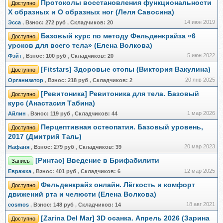
Протоколы восстановления функциональности
Доступно
X образных и О образных ног (Леля Савосина)
14 июн 2019
Эсса
,
Взнос:
272 руб
,
Складчиков:
20
Базовый курс по методу Фельденкрайза «6
Доступно
уроков для всего тела» (Елена Волкова)
5 июн 2022
Фэйт
,
Взнос:
100 руб
,
Складчиков:
20
[Fitstars] Здоровые стопы (Виктория Вакулина)
Доступно
20 янв 2025
Организатор
,
Взнос:
218 руб
,
Складчиков:
2
[Ревитоника] Ревитоника для тела. Базовый
Доступно
курс (Анастасия Табина)
1 мар 2026
Айлин
,
Взнос:
119 руб
,
Складчиков:
44
Перцептивная остеопатия. Базовый уровень,
Доступно
2017 (Дмитрий Таль)
20 мар 2023
Нафаня
,
Взнос:
279 руб
,
Складчиков:
39
[Ринтас] Введение в Брифабилити
Запись
12 мар 2025
Евражкa
,
Взнос:
401 руб
,
Складчиков:
6
Фельденкрайз онлайн. Лёгкость и комфорт
Доступно
движений рта и челюсти (Елена Волкова)
18 авг 2021
cosmos
,
Взнос:
148 руб
,
Складчиков:
14
[Zarina Del Mar] 3D осанка. Апрель 2026 (Зарина
Доступно