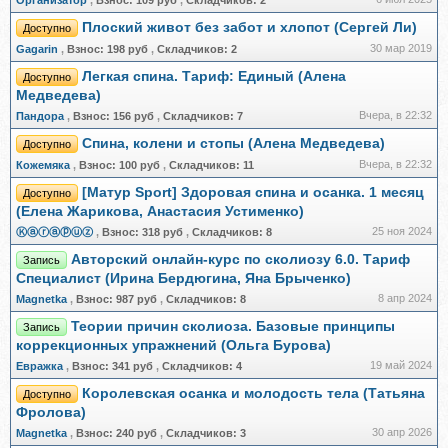
Организатор
,
Взнос:
109 руб
,
Складчиков:
2
Плоский живот без забот и хлопот (Сергей Ли)
Доступно
30 мар 2019
Gagarin
,
Взнос:
198 руб
,
Складчиков:
2
Легкая спина. Тариф: Единый (Алена
Доступно
Медведева)
Вчера, в 22:32
Пандора
,
Взнос:
156 руб
,
Складчиков:
7
Спина, колени и стопы (Алена Медведева)
Доступно
Вчера, в 22:32
Кожемяка
,
Взнос:
100 руб
,
Складчиков:
11
[Матур Sport] Здоровая спина и осанка. 1 месяц
Доступно
(Елена Жарикова, Анастасия Устименко)
25 ноя 2024
Ⓚⓐⓡⓐⓟⓤⓩ
,
Взнос:
318 руб
,
Складчиков:
8
Авторский онлайн-курс по сколиозу 6.0. Тариф
Запись
Специалист (Ирина Бердюгина, Яна Брыченко)
8 апр 2024
Magnetka
,
Взнос:
987 руб
,
Складчиков:
8
Теории причин сколиоза. Базовые принципы
Запись
коррекционных упражнений (Ольга Бурова)
19 май 2024
Евражкa
,
Взнос:
341 руб
,
Складчиков:
4
Королевская осанка и молодость тела (Татьяна
Доступно
Фролова)
30 апр 2026
Magnetka
,
Взнос:
240 руб
,
Складчиков:
3