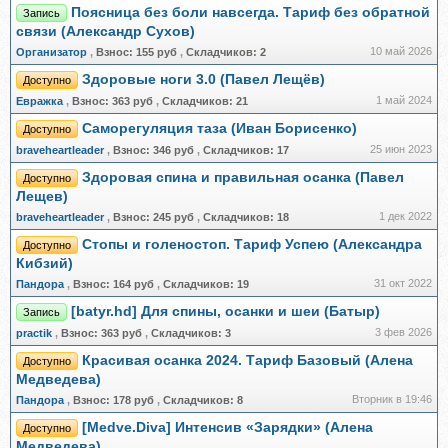
Поясница без боли навсегда. Тариф без обратной
Запись
связи (Александр Сухов)
10 май 2026
Организатор
,
Взнос:
155 руб
,
Складчиков:
2
Здоровые ноги 3.0 (Павел Лещёв)
Доступно
1 май 2024
Евражкa
,
Взнос:
363 руб
,
Складчиков:
21
Саморегуляция таза (Иван Борисенко)
Доступно
25 июн 2023
braveheartleader
,
Взнос:
346 руб
,
Складчиков:
17
Здоровая спина и правильная осанка (Павел
Доступно
Лещев)
1 дек 2022
braveheartleader
,
Взнос:
245 руб
,
Складчиков:
18
Стопы и голеностоп. Тариф Успею (Александра
Доступно
Кибзий)
31 окт 2022
Пандора
,
Взнос:
164 руб
,
Складчиков:
19
[batyr.hd] Для спины, осанки и шеи (Батыр)
Запись
3 фев 2026
practik
,
Взнос:
363 руб
,
Складчиков:
3
Красивая осанка 2024. Тариф Базовый (Алена
Доступно
Медведева)
Вторник в 19:46
Пандора
,
Взнос:
178 руб
,
Складчиков:
8
[Medve.Diva] Интенсив «Зарядки» (Алена
Доступно
Медведева)