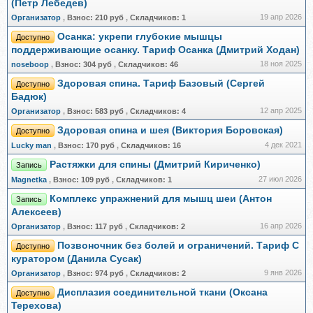
(Петр Лебедев)
19 апр 2026
Организатор
,
Взнос:
210 руб
,
Складчиков:
1
Осанка: укрепи глубокие мышцы
Доступно
поддерживающие осанку. Тариф Осанка (Дмитрий Ходан)
18 ноя 2025
noseboop
,
Взнос:
304 руб
,
Складчиков:
46
Здоровая спина. Тариф Базовый (Сергей
Доступно
Бадюк)
12 апр 2025
Организатор
,
Взнос:
583 руб
,
Складчиков:
4
Здоровая спина и шея (Виктория Боровская)
Доступно
4 дек 2021
Lucky man
,
Взнос:
170 руб
,
Складчиков:
16
Растяжки для спины (Дмитрий Кириченко)
Запись
27 июл 2026
Magnetka
,
Взнос:
109 руб
,
Складчиков:
1
Комплекс упражнений для мышц шеи (Антон
Запись
Алексеев)
16 апр 2026
Организатор
,
Взнос:
117 руб
,
Складчиков:
2
Позвоночник без болей и ограничений. Тариф С
Доступно
куратором (Данила Сусак)
9 янв 2026
Организатор
,
Взнос:
974 руб
,
Складчиков:
2
Дисплазия соединительной ткани (Оксана
Доступно
Терехова)