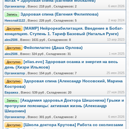
ногах + Здоровая спина (Евгений Москалёв)
6 июл 2026
Организатор
,
Взнос:
218 руб
,
Складчиков:
2
Здоровая спина (Евгения Филиппова)
Запись
2 мар 2024
Николай1122
,
Взнос:
226 руб
,
Складчиков:
5
[МАМР] Нейрореабилитация. Введение в Бобат-
Доступно
концепцию. Ступень 1. Тариф Базовый (Наталья Рунге)
13 апр 2023
alex2506
,
Взнос:
1631 руб
,
Складчиков:
8
Фейспилатес (Даша Орлова)
Доступно
1 ноя 2025
alex2506
,
Взнос:
324 руб
,
Складчиков:
31
[elias.evo] Здоровая осанка и энергия на весь
Доступно
день (Хизри Ильясов)
25 июн 2025
Организатор
,
Взнос:
154 руб
,
Складчиков:
7
Здоровая спина (Александр Носовский, Марина
Доступно
Кострова)
27 ноя 2025
Евражкa
,
Взнос:
539 руб
,
Складчиков:
20
[Академия здоровья Доктора Шишонина] Грыжи и
Запись
протрузии поясницы: активная жизнь (Александр
Шишонин)
6 июл 2026
Организатор
,
Взнос:
301 руб
,
Складчиков:
2
[Школа доктора Крутова] Работа со сколиозами
Доступно