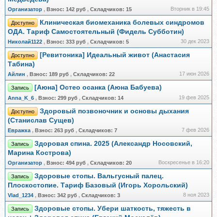
Вторник в 19:45
Организатор
,
Взнос:
142 руб
,
Складчиков:
15
Клиническая биомеханика болевых синдромов
Доступно
ОДА. Тариф Самостоятельный (Фидель Субботин)
30 дек 2023
Николай1122
,
Взнос:
333 руб
,
Складчиков:
5
[Ревитоника] Идеальный живот (Анастасия
Доступно
Табина)
17 июн 2026
Айлин
,
Взнос:
189 руб
,
Складчиков:
22
[Аюна] Остео осанка (Аюна Бабуева)
Запись
19 фев 2025
Anna_K_6
,
Взнос:
299 руб
,
Складчиков:
14
Здоровый позвоночник и основы дыхания
Доступно
(Станислав Сущев)
7 фев 2026
Евражкa
,
Взнос:
263 руб
,
Складчиков:
7
Здоровая спина. 2025 (Александр Носовский,
Запись
Марина Кострова)
Воскресенье в 16:20
Организатор
,
Взнос:
494 руб
,
Складчиков:
20
Здоровые стопы. Вальгусный палец.
Запись
Плоскостопие. Тариф Базовый (Игорь Хорольский)
8 ноя 2023
Vlad_1234
,
Взнос:
342 руб
,
Складчиков:
3
Здоровые стопы. Убери шаткость, тяжесть в
Запись