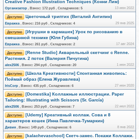
Creative Fashion Illustration Techniques (Конни Лим)
13 июн 2022
Организатор
,
Взнос:
172 руб
,
Складчиков:
5
Цветочный триптих (Виталий Антипин)
Доступно
29 янв 2025
Евражкa
,
Взнос:
216 руб
,
Складчиков:
4
[Игрушки в кармашек] Урок по рисованию в
Доступно
смешанной технике (Юля Губина)
17 авг 2024
Евражкa
,
Взнос:
261 руб
,
Складчиков:
2
[Renne Studio] Акварельный скетчинг с Renne.
Доступно
Растения. 2 поток (Валерия Пичугина)
1 июн 2022
alex2506
,
Взнос:
294 руб
,
Складчиков:
20
[Школа Креативности] Спонтанная живопись:
Доступно
Поймай образ (Елена Журавлева)
27 июн 2020
IrisCorp
,
Взнос:
435 руб
,
Складчиков:
6
[Domestika] Коллажные иллюстрации. Paper
Доступно
Tailoring: Illustrating with Scissors (Sr. García)
22 июл 2022
alex2506
,
Взнос:
253 руб
,
Складчиков:
7
[Udemy] Креативный коллаж. Сова и 8
Доступно
характеров кошек (Инна Павлечка-Тумаркин)
8 янв 2022
Дивия
,
Взнос:
149 руб
,
Складчиков:
6
[kalachevaschool] Скетч-замес. Покажи Коллажи.
Доступно