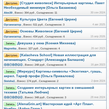
[Студия живописи] Интерьерные картины. Пакет
Доступно
Необходимый минимум (Ольга Базанова)
30 сен 2024
Alex30
,
Взнос:
304 руб
,
Складчиков:
11
Культура Цвета (Евгений Цирин)
Доступно
4 авг 2025
Организатор
,
Взнос:
511 руб
,
Складчиков:
3
Основы Живописи (Евгений Цирин)
Доступно
15 апр 2026
Организатор
,
Взнос:
434 руб
,
Складчиков:
6
Девушка у окна (Ксения Михеева)
Запись
26 окт 2023
Magnetka
,
Взнос:
327 руб
,
Складчиков:
4
[Kalacheva School] Новая иллюстрация для
Доступно
начинающих. Стандарт (Александра Балашов)
16 дек 2023
Ⓚⓐⓡⓐⓟⓤⓩ
,
Взнос:
248 руб
,
Складчиков:
8
[Миркурс] Картины-символы «Экзотика», гуашь,
Запись
акрил. Тариф профи (Ольга Привалова)
2 фев 2024
Steisha1
,
Взнос:
174 руб
,
Складчиков:
2
Создание интерьерных картин в смешанной
Запись
технике (Татьяна Любчик)
28 янв 2024
Ⓚⓐⓡⓐⓟⓤⓩ
,
Взнос:
348 руб
,
Складчиков:
3
[AlenaGrin.art] Мастерская идей «Арт План».
Запись
Ноябрь (Алёна Гринь)