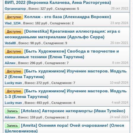
ВИП, 2022 (Вероника Калачева, Анна Расторгуева)
28 окт 2022
Организатор
,
Взнос:
327 руб
,
Складчиков:
5
Коллаж - это база (Александра Ворожко)
Доступно
23 апр 2024
Vlad_1234
,
Взнос:
182 руб
,
Складчиков:
2
[Domestika] Креативная иллюстрация: игра с
Доступно
неожиданными материалами (Адольфо Серра)
20 сен 2021
Veda88
,
Взнос:
98 руб
,
Складчиков:
9
[Быть Художником] Свобода в творчестве и
Доступно
смешанные техники (Елена Тарутина)
8 сен 2024
Айлин
,
Взнос:
296 руб
,
Складчиков:
7
[Быть художником] Изучение мастеров. Модуль
Доступно
2 (Елена Тарутина)
10 май 2024
Lucky man
,
Взнос:
272 руб
,
Складчиков:
7
[Быть художником] Изучение мастеров. Модуль
Доступно
1-3 (Елена Тарутина)
4 май 2024
Lucky man
,
Взнос:
493 руб
,
Складчиков:
4
[Artclass] Авторские натюрморты (Иван Тупейко)
Запись
24 май 2024
Айлин
,
Взнос:
159 руб
,
Складчиков:
2
[Amrita] Осенняя пора! Очей очарование! (Олеся
Запись
Шелковникова)