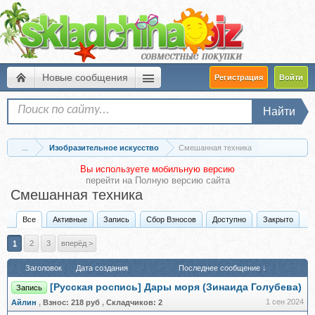
Новые сообщения
Регистрация
Войти
Найти
...
Изобразительное искусство
Смешанная техника
Вы используете мобильную версию
перейти на
Полную версию сайта
Смешанная техника
Все
Активные
Запись
Сбор Взносов
Доступно
Закрыто
1
2
3
вперёд >
Заголовок
Дата создания
Последнее сообщение ↓
[Русская роспись] Дары моря (Зинаида Голубева)
Запись
1 сен 2024
Айлин
,
Взнос:
218 руб
,
Складчиков:
2