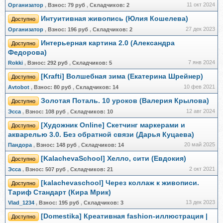
11 окт 2024
Организатор
,
Взнос:
79 руб
,
Складчиков:
2
Интуитивная живопись (Юлия Кошелева)
Доступно
27 дек 2023
Организатор
,
Взнос:
196 руб
,
Складчиков:
2
Интерьерная картина 2.0 (Александра
Доступно
Федорова)
7 янв 2024
Rokki
,
Взнос:
292 руб
,
Складчиков:
5
[Krafti] Волшебная зима (Екатерина Шрейнер)
Доступно
10 фев 2021
Avtobot
,
Взнос:
80 руб
,
Складчиков:
14
Золотая Поталь. 10 уроков (Валерия Крылова)
Доступно
12 авг 2024
Эсса
,
Взнос:
108 руб
,
Складчиков:
10
[Художник Online] Скетчинг маркерами и
Доступно
акварелью 3.0. Без обратной связи (Дарья Куцаева)
20 май 2025
Пандора
,
Взнос:
148 руб
,
Складчиков:
14
[KalachevaSchool] Хелло, сити (Евдокия)
Доступно
2 окт 2021
Эсса
,
Взнос:
507 руб
,
Складчиков:
21
[kalachevaschool] Через коллаж к живописи.
Доступно
Тариф Стандарт (Кира Мрик)
13 дек 2023
Vlad_1234
,
Взнос:
195 руб
,
Складчиков:
3
[Domestika] Креативная fashion-иллюстрация |
Доступно