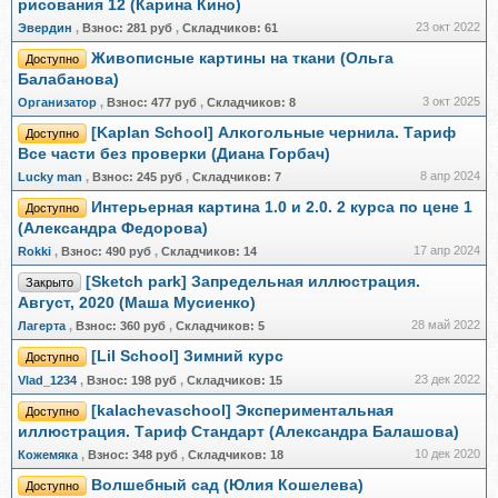
рисования 12 (Карина Кино)
23 окт 2022
Эвердин
,
Взнос:
281 руб
,
Складчиков:
61
Живописные картины на ткани (Ольга
Доступно
Балабанова)
3 окт 2025
Организатор
,
Взнос:
477 руб
,
Складчиков:
8
[Kaplan School] Алкогольные чернила. Тариф
Доступно
Все части без проверки (Диана Горбач)
8 апр 2024
Lucky man
,
Взнос:
245 руб
,
Складчиков:
7
Интерьерная картина 1.0 и 2.0. 2 курса по цене 1
Доступно
(Александра Федорова)
17 апр 2024
Rokki
,
Взнос:
490 руб
,
Складчиков:
14
[Sketch park] Запредельная иллюстрация.
Закрыто
Август, 2020 (Маша Мусиенко)
28 май 2022
Лагерта
,
Взнос:
360 руб
,
Складчиков:
5
[Lil School] Зимний курс
Доступно
23 дек 2022
Vlad_1234
,
Взнос:
198 руб
,
Складчиков:
15
[kalachevaschool] Экспериментальная
Доступно
иллюстрация. Тариф Стандарт (Александра Балашова)
10 дек 2020
Кожемяка
,
Взнос:
348 руб
,
Складчиков:
18
Волшебный сад (Юлия Кошелева)
Доступно