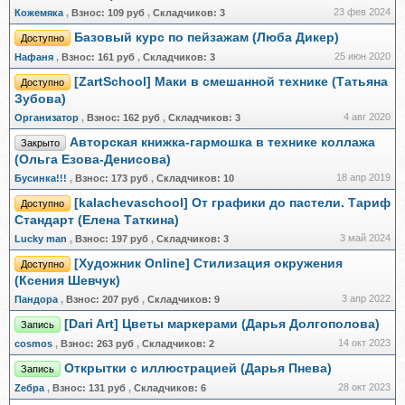
23 фев 2024
Кожемяка
,
Взнос:
109 руб
,
Складчиков:
3
Базовый курс по пейзажам (Люба Дикер)
Доступно
25 июн 2020
Нафаня
,
Взнос:
161 руб
,
Складчиков:
3
[ZartSchool] Маки в смешанной технике (Татьяна
Доступно
Зубова)
4 авг 2020
Организатор
,
Взнос:
162 руб
,
Складчиков:
3
Авторская книжка-гармошка в технике коллажа
Закрыто
(Ольга Езова-Денисова)
18 апр 2019
Бусинка!!!
,
Взнос:
173 руб
,
Складчиков:
10
[kalachevaschool] От графики до пастели. Тариф
Доступно
Стандарт (Елена Таткина)
3 май 2024
Lucky man
,
Взнос:
197 руб
,
Складчиков:
3
[Художник Online] Стилизация окружения
Доступно
(Ксения Шевчук)
3 апр 2022
Пандора
,
Взнос:
207 руб
,
Складчиков:
9
[Dari Art] Цветы маркерами (Дарья Долгополова)
Запись
14 окт 2023
cosmos
,
Взнос:
263 руб
,
Складчиков:
2
Открытки с иллюстрацией (Дарья Пнева)
Запись
28 окт 2023
Zебра
,
Взнос:
131 руб
,
Складчиков:
6