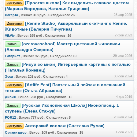
[Простая школа] Кaк выделить главное цветом
Доступно
(Марина Бородина, Наталья Гриценко)
23 апр 2025
Лагерта
,
Взнос:
318 руб
,
Складчиков:
26
[Renne Studio] Акварельный скетчинг с Renne.
Доступно
Животные (Валерия Пичугина)
2 фев 2022
VikViv
,
Взнос:
265 руб
,
Складчиков:
16
[ozerovaschool] Мастер цветочной живописи
Запись
(Александра Озерова)
29 июл 2026
Гитарист
,
Взнос:
979 руб
,
Складчиков:
10
[Рисуй со мной] Интерьерные картины с поталью
Запись
(Наталья Коневец)
30 сен 2024
Эсса
,
Взнос:
202 руб
,
Складчиков:
4
[Artlife Fest] Пастельный пейзаж в смешанной
Доступно
технике (Ольга Абрамова)
4 дек 2019
Дивия
,
Взнос:
258 руб
,
Складчиков:
11
[Русская Иконописная Школа] Иконописец. 1
Запись
ступень (Елена Стажук)
28 ноя 2024
PQR12
,
Взнос:
777 руб
,
Складчиков:
8
Авторский коллаж (Светлана Румак)
Доступно
1 сен 2021
Организатор
,
Взнос:
109 руб
,
Складчиков:
15