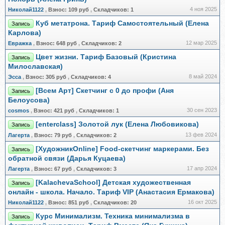
4 ноя 2025
Николай1122
,
Взнос:
109 руб
,
Складчиков:
1
Куб метатрона. Тариф Самостоятельный (Елена
Запись
Карлова)
12 мар 2025
Евражкa
,
Взнос:
648 руб
,
Складчиков:
2
Цвет жизни. Тариф Базовый (Кристина
Запись
Милославская)
8 май 2024
Эсса
,
Взнос:
305 руб
,
Складчиков:
4
[Всем Арт] Скетчинг с 0 до профи (Аня
Запись
Белоусова)
30 сен 2023
cosmos
,
Взнос:
421 руб
,
Складчиков:
1
[enterclass] Золотой лук (Елена Любовикова)
Запись
13 фев 2024
Лагерта
,
Взнос:
79 руб
,
Складчиков:
2
[ХудожникOnline] Food-скетчинг маркерами. Без
Запись
обратной связи (Дарья Куцаева)
17 апр 2024
Лагерта
,
Взнос:
67 руб
,
Складчиков:
3
[KalachevaSchool] Детская художественная
Запись
онлайн - школа. Начало. Тариф VIP (Анастасия Ермакова)
16 окт 2025
Николай1122
,
Взнос:
851 руб
,
Складчиков:
20
Курс Минимализм. Техника минимализма в
Запись