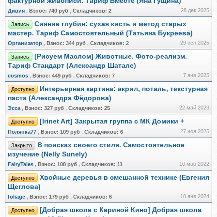
фактурной живописи. Тариф Вместе (Яна Гущина)
28 дек 2025
Дивия
,
Взнос:
740 руб
,
Складчиков:
2
Сияние глубин: сухая кисть и метод старых
Запись
мастер. Тариф Самостоятельный (Татьяна Букреева)
29 сен 2025
Организатор
,
Взнос:
344 руб
,
Складчиков:
2
[Рисуем Маслом] Животные. Фото-реализм.
Запись
Тариф Стандарт (Александр Шатале)
7 янв 2025
cosmos
,
Взнос:
449 руб
,
Складчиков:
7
Интерьерная картина: акрил, поталь, текстурная
Доступно
паста (Александра Фёдорова)
22 май 2023
Эсса
,
Взнос:
327 руб
,
Складчиков:
25
[Irinet Art] Закрытая группа с МК Домики +
Доступно
27 ноя 2025
Полянка77
,
Взнос:
109 руб
,
Складчиков:
6
В поисках своего стиля. Самостоятельное
Закрыто
изучение (Nelly Sunely)
10 мар 2022
FairyTales
,
Взнос:
108 руб
,
Складчиков:
11
Хвойные деревья в смешанной технике (Евгения
Доступно
Щеглова)
18 янв 2024
foliage
,
Взнос:
179 руб
,
Складчиков:
6
[Добрая школа с Кариной Кино] Добрая школа
Доступно