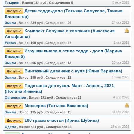
5 июн 2025
Гитарист
,
Взнос:
164 руб
,
Складчиков:
5
Детки тедди-долл (Татьяна Симукова, Таисия
Доступно
Клонингер)
24 окт 2022
Эмили
,
Взнос:
234 руб
,
Складчиков:
26
Комплект Совушка и компания (Анастасия
Доступно
Астафьева)
2 окт 2019
Feоfan
,
Взнос:
100 руб
,
Складчиков:
47
Игрушки кьюпи в стиле тедди - долл (Марина
Доступно
Комадей)
20 окт 2022
Эмили
,
Взнос:
296 руб
,
Складчиков:
13
Винтажный диванчик с нуля (Юлия Верняева)
Доступно
16 авг 2025
Эмили
,
Взнос:
195 руб
,
Складчиков:
12
Подставка для кукол. Март - Апрель, 2021
Доступно
(Полина Инякина)
4 апр 2026
Организатор
,
Взнос:
171 руб
,
Складчиков:
23
Монсерва (Татьяна Баканова)
Доступно
13 сен 2018
Эмили
,
Взнос:
135 руб
,
Складчиков:
11
100 грамм счастья (Ирина Шубина)
Доступно
25 мар 2026
Одетта
,
Взнос:
451 руб
,
Складчиков:
13