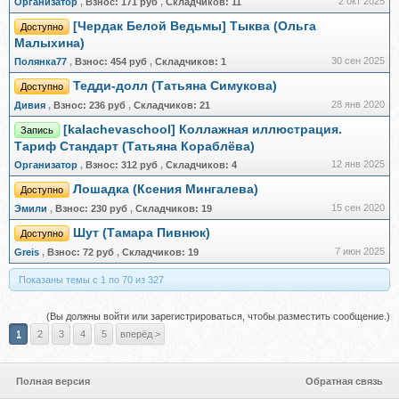
2 окт 2025
Организатор
,
Взнос:
171 руб
,
Складчиков:
11
[Чердак Белой Ведьмы] Тыква (Ольга
Доступно
Малыхина)
30 сен 2025
Полянка77
,
Взнос:
454 руб
,
Складчиков:
1
Тедди-долл (Татьяна Симукова)
Доступно
28 янв 2020
Дивия
,
Взнос:
236 руб
,
Складчиков:
21
[kalachevaschool] Коллажная иллюстрация.
Запись
Тариф Стандарт (Татьяна Кораблёва)
12 янв 2025
Организатор
,
Взнос:
312 руб
,
Складчиков:
4
Лошадка (Ксения Мингалева)
Доступно
15 сен 2020
Эмили
,
Взнос:
230 руб
,
Складчиков:
19
Шут (Тамара Пивнюк)
Доступно
7 июн 2025
Greis
,
Взнос:
72 руб
,
Складчиков:
19
Показаны темы с 1 по 70 из 327
(Вы должны войти или зарегистрироваться, чтобы разместить сообщение.)
1
2
3
4
5
вперёд >
Полная версия
Обратная связь