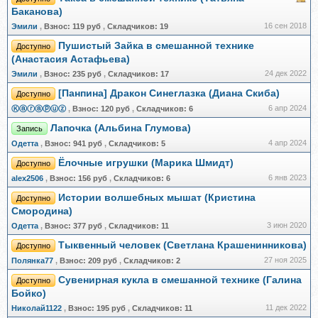
Баканова)
16 сен 2018
Эмили
,
Взнос:
119 руб
,
Складчиков:
19
Пушистый Зайка в смешанной технике
Доступно
(Анастасия Астафьева)
24 дек 2022
Эмили
,
Взнос:
235 руб
,
Складчиков:
17
[Панпина] Дракон Синеглазка (Диана Скиба)
Доступно
6 апр 2024
Ⓚⓐⓡⓐⓟⓤⓩ
,
Взнос:
120 руб
,
Складчиков:
6
Лапочка (Альбина Глумова)
Запись
4 апр 2024
Одетта
,
Взнос:
941 руб
,
Складчиков:
5
Ёлочные игрушки (Марика Шмидт)
Доступно
6 янв 2023
alex2506
,
Взнос:
156 руб
,
Складчиков:
6
Истории волшебных мышат (Кристина
Доступно
Смородина)
3 июн 2020
Одетта
,
Взнос:
377 руб
,
Складчиков:
11
Тыквенный человек (Светлана Крашенинникова)
Доступно
27 ноя 2025
Полянка77
,
Взнос:
209 руб
,
Складчиков:
2
Сувенирная кукла в смешанной технике (Галина
Доступно
Бойко)
11 дек 2022
Николай1122
,
Взнос:
195 руб
,
Складчиков:
11