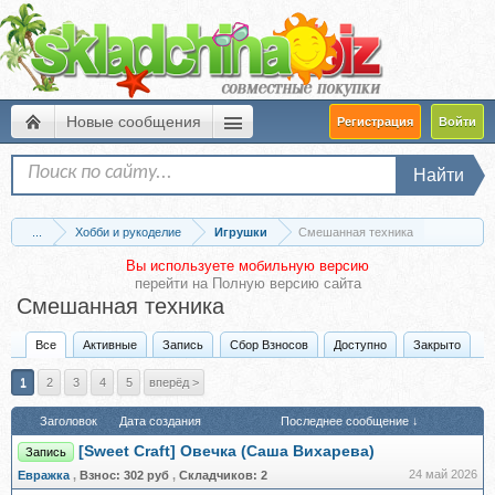
Новые сообщения
Регистрация
Войти
Найти
...
Хобби и рукоделие
Игрушки
Смешанная техника
Вы используете мобильную версию
перейти на
Полную версию сайта
Смешанная техника
Все
Активные
Запись
Сбор Взносов
Доступно
Закрыто
1
2
3
4
5
вперёд >
Заголовок
Дата создания
Последнее сообщение ↓
[Sweet Craft] Овечка (Саша Вихарева)
Запись
24 май 2026
Евражкa
,
Взнос:
302 руб
,
Складчиков:
2