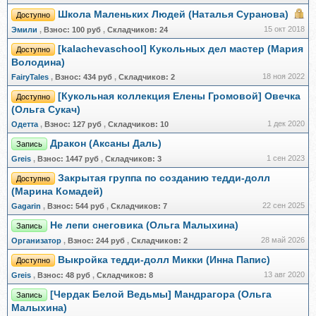
Школа Маленьких Людей (Наталья Суранова)
Доступно
15 окт 2018
Эмили
,
Взнос:
100 руб
,
Складчиков:
24
[kalachevaschool] Кукольных дел мастер (Мария
Доступно
Володина)
18 ноя 2022
FairyTales
,
Взнос:
434 руб
,
Складчиков:
2
[Кукольная коллекция Елены Громовой] Овечка
Доступно
(Ольга Сукач)
1 дек 2020
Одетта
,
Взнос:
127 руб
,
Складчиков:
10
Дракон (Аксаны Даль)
Запись
1 сен 2023
Greis
,
Взнос:
1447 руб
,
Складчиков:
3
Закрытая группа по созданию тедди-долл
Доступно
(Марина Комадей)
22 сен 2025
Gagarin
,
Взнос:
544 руб
,
Складчиков:
7
Не лепи снеговика (Ольга Малыхина)
Запись
28 май 2026
Организатор
,
Взнос:
244 руб
,
Складчиков:
2
Выкройка тедди-долл Микки (Инна Папис)
Доступно
13 авг 2020
Greis
,
Взнос:
48 руб
,
Складчиков:
8
[Чердак Белой Ведьмы] Мандрагора (Ольга
Запись
Малыхина)