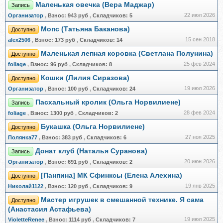
Маленькая овечка (Вера Маджар)
Запись
22 июл 2026
Организатор
,
Взнос:
943 руб
,
Складчиков:
5
Мопс (Татьяна Баканова)
Доступно
15 сен 2018
alex2506
,
Взнос:
173 руб
,
Складчиков:
14
Маленькая лепная коровка (Светлана Полунина)
Доступно
25 фев 2024
foliage
,
Взнос:
96 руб
,
Складчиков:
8
Кошки (Лилия Сиразова)
Доступно
19 июл 2026
Организатор
,
Взнос:
100 руб
,
Складчиков:
24
Пасхальный кролик (Ольга Норвилиене)
Запись
28 фев 2024
foliage
,
Взнос:
1300 руб
,
Складчиков:
2
Букашка (Ольга Норвилиене)
Доступно
27 ноя 2025
Полянка77
,
Взнос:
383 руб
,
Складчиков:
6
Донат клуб (Наталья Суранова)
Запись
20 июн 2026
Организатор
,
Взнос:
691 руб
,
Складчиков:
2
[Панпина] МК Сфинксы (Елена Алехина)
Доступно
19 янв 2025
Николай1122
,
Взнос:
120 руб
,
Складчиков:
9
Мастер игрушек в смешанной технике. Я сама
Доступно
(Анастасия Астафьева)
19 июл 2025
VioletteRenee
,
Взнос:
1114 руб
,
Складчиков:
7