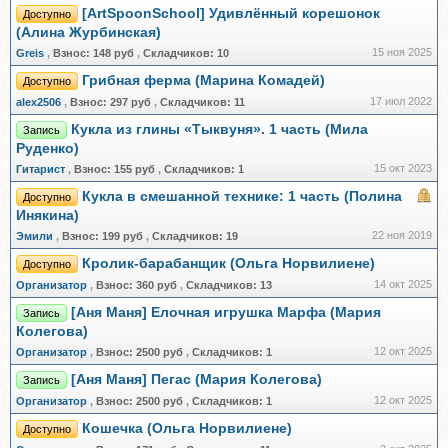
[ArtSpoonSchool] Удивлённый корешонок
Доступно
(Алина Журбинская)
15 ноя 2025
Greis
,
Взнос:
148 руб
,
Складчиков:
10
Грибная ферма (Марина Комадей)
Доступно
17 июл 2022
alex2506
,
Взнос:
297 руб
,
Складчиков:
11
Кукла из глины «Тыквуня». 1 часть (Мила
Запись
Руденко)
15 окт 2023
Гитарист
,
Взнос:
155 руб
,
Складчиков:
1
Кукла в смешанной технике: 1 часть (Полина
Доступно
Инякина)
22 ноя 2019
Эмили
,
Взнос:
199 руб
,
Складчиков:
19
Кролик-барабанщик (Ольга Норвилиене)
Доступно
14 окт 2025
Организатор
,
Взнос:
360 руб
,
Складчиков:
13
[Аня Маня] Елочная игрушка Марфа (Мария
Запись
Колегова)
12 окт 2025
Организатор
,
Взнос:
2500 руб
,
Складчиков:
1
[Аня Маня] Пегас (Мария Колегова)
Запись
12 окт 2025
Организатор
,
Взнос:
2500 руб
,
Складчиков:
1
Кошечка (Ольга Норвилиене)
Доступно