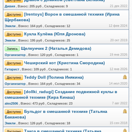
Доступно
21 дек 2022
Дивия
,
Взнос:
205 руб
,
Складчиков:
9
[Irentoys] Ворон в смешанной технике (Ирина
Доступно
Щербакова)
12 фев 2024
Эмили
,
Взнос:
164 руб
,
Складчиков:
12
Кукла Кулёма (Юля Дронова)
Доступно
20 окт 2019
Эмили
,
Взнос:
195 руб
,
Складчиков:
25
Щелкунчик 2 (Наталья Демидова)
Запись
19 янв 2026
Организатор
,
Взнос:
120 руб
,
Складчиков:
1
Чеширский кот (Кристина Смородина)
Доступно
12 янв 2026
Гитарист
,
Взнос:
109 руб
,
Складчиков:
1
Teddy Doll (Полина Инякина)
Доступно
14 июл 2020
Организатор
,
Взнос:
164 руб
,
Складчиков:
34
[dollki_radugi] Создание подвижной куклы в
Доступно
смешанной технике (Кира Кинаш)
7 авг 2022
alex2506
,
Взнос:
473 руб
,
Складчиков:
23
Бульдог в смешанной технике (Татьяна
Доступно
Баканова)
15 сен 2018
Эмили
,
Взнос:
126 руб
,
Складчиков:
18
Такса в смешанной технике (Татьяна
Доступно