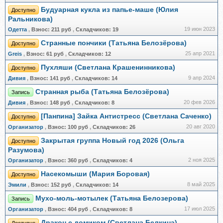
Будуарная кукла из папье-маше (Юлия
Доступно
Ральникова)
19 июн 2023
Одетта
,
Взнос:
211 руб
,
Складчиков:
19
Странные пончики (Татьяна Белозёрова)
Доступно
25 апр 2021
Greis
,
Взнос:
61 руб
,
Складчиков:
12
Пухляши (Светлана Крашенинникова)
Доступно
9 апр 2024
Дивия
,
Взнос:
141 руб
,
Складчиков:
14
Странная рыба (Татьяна Белозёрова)
Запись
20 фев 2026
Дивия
,
Взнос:
148 руб
,
Складчиков:
8
[Панпина] Зайка Антистресс (Светлана Саченко)
Доступно
20 авг 2020
Организатор
,
Взнос:
100 руб
,
Складчиков:
26
Закрытая группа Новый год 2026 (Ольга
Доступно
Разумова)
2 ноя 2025
Организатор
,
Взнос:
360 руб
,
Складчиков:
4
Насекомыши (Мария Боровая)
Доступно
8 май 2025
Эмили
,
Взнос:
152 руб
,
Складчиков:
14
Мухо-моль-мотылек (Татьяна Белозерова)
Запись
17 июл 2025
Организатор
,
Взнос:
404 руб
,
Складчиков:
8
Дракон с домиком (Светлана Белкина)