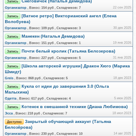
Снеговичок (Наталья Демидова)
Запись
22 сен 2025
Организатор
,
Взнос:
154 руб
,
Складчиков:
7
[Ватное ретро] Викторианский ангел (Елена
Запись
Волобуева)
30 дек 2025
Организатор
,
Взнос:
109 руб
,
Складчиков:
3
Манекен (Наталья Демидова)
Запись
19 янв 2026
Организатор
,
Взнос:
151 руб
,
Складчиков:
1
Почти белый кролик (Татьяна Белозерова)
Запись
31 янв 2025
Организатор
,
Взнос:
227 руб
,
Складчиков:
5
[Школа авторской игрушки] Дракон Хюго (Марика
Запись
Шмидт)
18 дек 2023
Greis
,
Взнос:
868 руб
,
Складчиков:
5
Кукла от идеи до завершения 3.0 (Ольга
Запись
Малыхина)
5 июн 2025
Одетта
,
Взнос:
617 руб
,
Складчиков:
4
Котенок в смешанной технике (Диана Любимова)
Запись
18 июл 2023
Эсса
,
Взнос:
218 руб
,
Складчиков:
7
Закрытый обучающий аккаунт (Татьяна
Доступно
Белозёрова)
14 авг 2025
Организатор
,
Взнос:
230 руб
,
Складчиков:
10