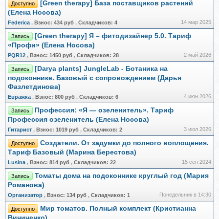
[Green therapy] База поставщиков растений
Доступно
(Елена Носова)
14 мар 2025
Federica
,
Взнос:
434 руб
,
Складчиков:
4
[Green therapy] Я – фитодизайнер 5.0. Тариф
Запись
«Профи» (Елена Носова)
2 май 2026
PQR12
,
Взнос:
1450 руб
,
Складчиков:
28
[Darya plants] JungleLab - Ботаника на
Запись
подоконнике. Базовый с сопровождением (Дарья
Фазлетдинова)
4 июн 2026
Евражкa
,
Взнос:
800 руб
,
Складчиков:
6
Профессия: «Я — озеленитель». Тариф
Запись
Профессия озеленитель (Елена Носова)
3 июл 2026
Гитарист
,
Взнос:
1019 руб
,
Складчиков:
2
Создатели. От задумки до полного воплощения.
Доступно
Тариф Базовый (Марина Берестова)
15 сен 2024
Lusina
,
Взнос:
814 руб
,
Складчиков:
22
Томаты дома на подоконнике круглый год (Мария
Запись
Романова)
Понедельник в 14:30
Организатор
,
Взнос:
134 руб
,
Складчиков:
1
Мир томатов. Полный комплект (Кристианна
Доступно
Виниченко)