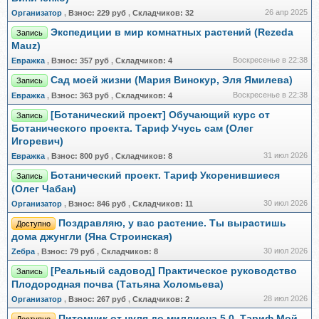
26 апр 2025
Организатор
,
Взнос:
229 руб
,
Складчиков:
32
Экспедиции в мир комнатных растений (Rezeda
Запись
Mauz)
Воскресенье в 22:38
Евражкa
,
Взнос:
357 руб
,
Складчиков:
4
Сад моей жизни (Мария Винокур, Эля Ямилева)
Запись
Воскресенье в 22:38
Евражкa
,
Взнос:
363 руб
,
Складчиков:
4
[Ботанический проект] Обучающий курс от
Запись
Ботанического проекта. Тариф Учусь сам (Олег
Игоревич)
31 июл 2026
Евражкa
,
Взнос:
800 руб
,
Складчиков:
8
Ботанический проект. Тариф Укоренившиеся
Запись
(Олег Чабан)
30 июл 2026
Организатор
,
Взнос:
846 руб
,
Складчиков:
11
Поздравляю, у вас растение. Ты вырастишь
Доступно
дома джунгли (Яна Строинская)
30 июл 2026
Zебра
,
Взнос:
79 руб
,
Складчиков:
8
[Реальный садовод] Практическое руководство
Запись
Плодородная почва (Татьяна Холомьева)
28 июл 2026
Организатор
,
Взнос:
267 руб
,
Складчиков:
2
Питомник от нуля до миллиона 5.0. Тариф Мой