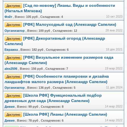
[Cад по-новому] Лианы. Виды и особенности
Доступно
(Наталья Мягкова)
10 окт 2023
Фэйт
,
Взнос:
105 руб
,
Складчиков:
4
[РФК] Малоуходный сад (Александр Сапелин)
Доступно
28 янв 2022
Организатор
,
Взнос:
100 руб
,
Складчиков:
12
[РФК] Декоративный огород (Александр
Доступно
Сапелин)
18 дек 2021
Евражкa
,
Взнос:
182 руб
,
Складчиков:
6
[РФК] Визуальное изменение размеров сада
Доступно
(Александр Сапелин)
19 мар 2022
alex2506
,
Взнос:
156 руб
,
Складчиков:
7
[РФК] Особенности планировки и дизайна
Доступно
ландшафтов малого размера (Александр Сапелин)
11 дек 2024
Организатор
,
Взнос:
136 руб
,
Складчиков:
5
[Школа РФК] Функциональный подбор
Доступно
древесных для сада (Александр Сапелин)
14 мар 2022
Дивия
,
Взнос:
99 руб
,
Складчиков:
8
[Школа РФК] Лианы (Александр Сапелин)
Доступно
14 мар 2022
Дивия
,
Взнос:
78 руб
,
Складчиков:
6