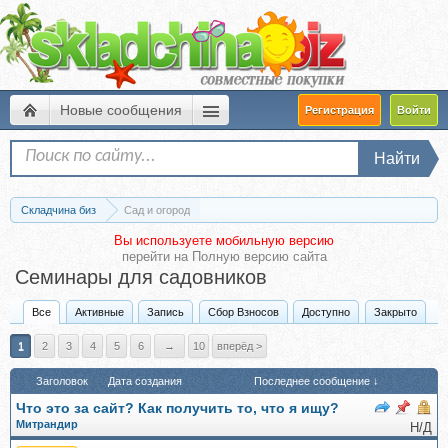
Новые сообщения
Регистрация
Войти
Найти
Складчина биз
Сад и огород
Вы используете мобильную версию
перейти на
Полную версию сайта
Семинары для садовников
Все
Активные
Запись
Сбор Взносов
Доступно
Закрыто
1
2
3
4
5
6
→
10
вперёд >
Заголовок
Дата создания
Последнее сообщение ↓
Что это за сайт? Как получить то, что я ищу?
Митрандир
Н/Д