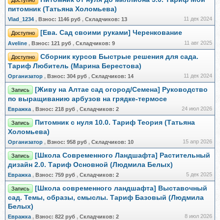
Доступно
питомник (Татьяна Холомьева)
11 дек 2024
Vlad_1234
,
Взнос:
1146 руб
,
Складчиков:
13
[Ева. Сад своими руками] Черенкование
Доступно
11 авг 2025
Aveline
,
Взнос:
121 руб
,
Складчиков:
9
Сборник курсов Быстрые решения для сада.
Доступно
Тариф Любитель (Марина Берестова)
11 дек 2024
Организатор
,
Взнос:
304 руб
,
Складчиков:
14
[Живу на Алтае сад огород/Семена] Руководство
Запись
по выращиванию арбузов на грядке-термосе
24 июл 2026
Евражкa
,
Взнос:
218 руб
,
Складчиков:
2
Питомник с нуля 10.0. Тариф Теория (Татьяна
Запись
Холомьева)
15 апр 2026
Организатор
,
Взнос:
958 руб
,
Складчиков:
10
[Школа Современного Ландшафта] Растительный
Запись
дизайн 2.0. Тариф Основной (Людмила Белых)
5 дек 2025
Евражкa
,
Взнос:
759 руб
,
Складчиков:
2
[Школа современного ландшафта] Выставочный
Запись
сад. Темы, образы, смыслы. Тариф Базовый (Людмила
Белых)
8 июл 2026
Евражкa
,
Взнос:
822 руб
,
Складчиков:
2