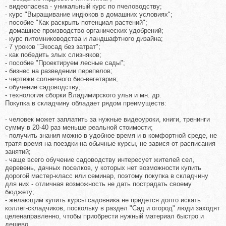
- видеопасека - уникальный курс по пчеловодству;
- курс "Выращивание индюков в домашних условиях";
- пособие "Как раскрыть потенциал растений";
- домашнее производство органических удобрений;
- курс питомниководства и ландшафтного дизайна;
- 7 уроков "Экосад без затрат";
- как победить злых слизняков;
- пособие "Проектируем лесные сады";
- бизнес на разведении перепелов;
- чертежи солнечного био-вегетария;
- обучение садоводству;
- технология сборки Владимирского улья и мн. др.
Покупка в складчину обладает рядом преимуществ:
- человек может заплатить за нужные видеоуроки, книги, тренинги
сумму в 20-40 раз меньше реальной стоимости;
- получить знания можно в удобное время и в комфортной среде, не
тратя время на поездки на обычные курсы, не завися от расписания
занятий;
- чаще всего обучение садоводству интересует жителей сел,
деревень, дачных поселков, у которых нет возможности купить
дорогой мастер-класс или семинар, поэтому покупка в складчину
для них - отличная возможность не дать пострадать своему
бюджету;
- желающим купить курсы садовника не придется долго искать
коллег-складчиков, поскольку в раздел "Сад и огород" люди заходят
целенаправленно, чтобы приобрести нужный материал быстро и
дешево.