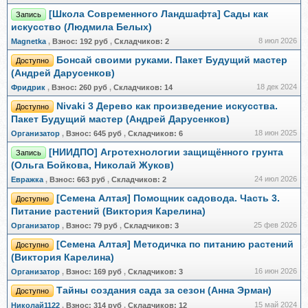
[Школа Современного Ландшафта] Сады как
Запись
искусство (Людмила Белых)
8 июл 2026
Magnetka
,
Взнос:
192 руб
,
Складчиков:
2
Бонсай своими руками. Пакет Будущий мастер
Доступно
(Андрей Дарусенков)
18 дек 2024
Фридрик
,
Взнос:
260 руб
,
Складчиков:
14
Nivaki 3 Дерево как произведение искусства.
Доступно
Пакет Будущий мастер (Андрей Дарусенков)
18 июн 2025
Организатор
,
Взнос:
645 руб
,
Складчиков:
6
[НИИДПО] Агротехнологии защищённого грунта
Запись
(Ольга Бойкова, Николай Жуков)
24 июл 2026
Евражкa
,
Взнос:
663 руб
,
Складчиков:
2
[Семена Алтая] Помощник садовода. Часть 3.
Доступно
Питание растений (Виктория Карелина)
25 фев 2026
Организатор
,
Взнос:
79 руб
,
Складчиков:
3
[Семена Алтая] Методичка по питанию растений
Доступно
(Виктория Карелина)
16 июн 2026
Организатор
,
Взнос:
169 руб
,
Складчиков:
3
Тайны создания сада за сезон (Анна Эрман)
Доступно
15 май 2024
Николай1122
,
Взнос:
314 руб
,
Складчиков:
12