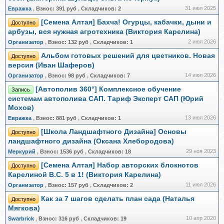
31 июл 2025
Евражкa
,
Взнос:
391 руб
,
Складчиков:
2
[Семена Алтая] Бахча! Огурцы, кабачки, дыни и
Доступно
арбузы, вся нужная агротехника (Виктория Карелина)
2 июл 2026
Организатор
,
Взнос:
132 руб
,
Складчиков:
1
Альбом готовых решений для цветников. Новая
Доступно
версия (Иван Шаферов)
14 июл 2026
Организатор
,
Взнос:
98 руб
,
Складчиков:
7
[Автополив 360°] Комплексное обучение
Запись
системам автополива САП. Тариф Эксперт САП (Юрий
Мохов)
13 июл 2026
Евражкa
,
Взнос:
881 руб
,
Складчиков:
1
[Школа Ландшафтного Дизайна] Основы
Доступно
ландшафтного дизайна (Оксана Хлебородова)
29 ноя 2023
Меркурий
,
Взнос:
1536 руб
,
Складчиков:
18
[Семена Алтая] Набор авторских блокнотов
Доступно
Карелиной В.С. 5 в 1! (Виктория Карелина)
11 июл 2026
Организатор
,
Взнос:
157 руб
,
Складчиков:
2
Как за 7 шагов сделать план сада (Наталья
Доступно
Мягкова)
10 апр 2020
Swarbrick
,
Взнос:
316 руб
,
Складчиков:
19