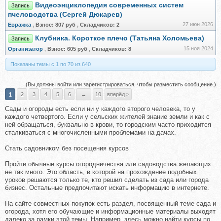
Видеоэнциклопедия современных систем
Запись
пчеловодства (Сергей Дюкарев)
27 июн 2026
Евражкa
,
Взнос:
807 руб
,
Складчиков:
2
Клубника. Короткое плечо (Татьяна Холомьева)
Запись
15 ноя 2024
Организатор
,
Взнос:
605 руб
,
Складчиков:
8
Показаны темы с 1 по 70 из 640
(Вы должны войти или зарегистрироваться, чтобы разместить сообщение.)
1
2
3
4
5
6
→
10
вперёд >
Сады и огороды есть если ни у каждого второго человека, то у
каждого четвертого. Если у сельских жителей знание земли и как с
ней обращаться, буквально в крови, то городским часто приходится
сталкиваться с многочисленными проблемами на дачах.
Стать садовником без посещения курсов
Пройти обычные курсы огородничества или садоводства желающих
не так много. Это область, в которой на прохождение подобных
уроков решаются только те, кто решил сделать из сада или города
бизнес. Остальные предпочитают искать информацию в интернете.
На сайте совместных покупок есть раздел, посвященный теме сада и
огорода, хотя его обучающие и информационные материалы выходят
далеко за рамки этой темы. Например, здесь можно найти курсы по