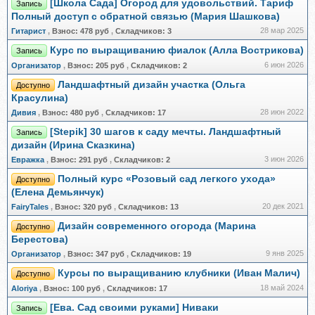
[Школа Сада] Огород для удовольствий. Тариф
Запись
Полный доступ с обратной связью (Мария Шашкова)
28 мар 2025
Гитарист
,
Взнос:
478 руб
,
Складчиков:
3
Курс по выращиванию фиалок (Алла Вострикова)
Запись
6 июн 2026
Организатор
,
Взнос:
205 руб
,
Складчиков:
2
Ландшафтный дизайн участка (Ольга
Доступно
Красулина)
28 июн 2022
Дивия
,
Взнос:
480 руб
,
Складчиков:
17
[Stepik] 30 шагов к саду мечты. Ландшафтный
Запись
дизайн (Ирина Сказкина)
3 июн 2026
Евражкa
,
Взнос:
291 руб
,
Складчиков:
2
Полный курс «Розовый сад легкого ухода»
Доступно
(Елена Демьянчук)
20 дек 2021
FairyTales
,
Взнос:
320 руб
,
Складчиков:
13
Дизайн современного огорода (Марина
Доступно
Берестова)
9 янв 2025
Организатор
,
Взнос:
347 руб
,
Складчиков:
19
Курсы по выращиванию клубники (Иван Малич)
Доступно
18 май 2024
Aloriya
,
Взнос:
100 руб
,
Складчиков:
17
[Ева. Сад своими руками] Ниваки
Запись