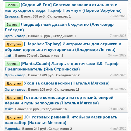
[Садовый Гид] Система создания стильного и
Запись
малоуходного сада. Тариф Премиум (Лариса Зарубина)
7 июл 2026
Евражкa
,
Взнос:
388 руб
,
Складчиков:
1
Ландшафтный дизайн бюджетно (Александр
Запись
Лебедев)
7 июл 2026
Организатор
,
Взнос:
59 руб
,
Складчиков:
1
[Liapchev Topiary] Инструменты для стрижки и
Доступно
обрезки деревьев и кустарников (Владимир Ляпчев)
24 июн 2022
Фэйт
,
Взнос:
70 руб
,
Складчиков:
8
[Plants.Coach] Лагерь с цветочками 3.0. Тариф
Запись
Предприниматель (Яна Строинская)
2 июл 2026
Организатор
,
Взнос:
1709 руб
,
Складчиков:
2
Уход за садом весной (Наталья Мягкова)
Доступно
28 окт 2022
Организатор
,
Взнос:
108 руб
,
Складчиков:
11
Готовые композиции из гортензий, спирей,
Доступно
дёрена и пузыреплодника (Наталья Мягкова)
27 сен 2022
Фэйт
,
Взнос:
160 руб
,
Складчиков:
16
10+ готовых решений, чтобы замаскировать
Доступно
ваш забор (Наталья Мягкова)
4 май 2025
Magnetka
,
Взнос:
244 руб
,
Складчиков:
2