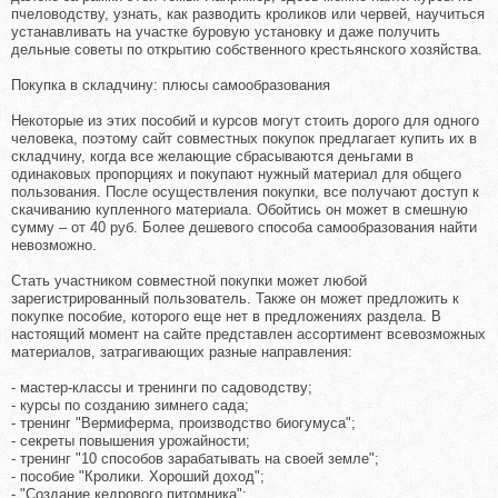
пчеловодству, узнать, как разводить кроликов или червей, научиться
устанавливать на участке буровую установку и даже получить
дельные советы по открытию собственного крестьянского хозяйства.
Покупка в складчину: плюсы самообразования
Некоторые из этих пособий и курсов могут стоить дорого для одного
человека, поэтому сайт совместных покупок предлагает купить их в
складчину, когда все желающие сбрасываются деньгами в
одинаковых пропорциях и покупают нужный материал для общего
пользования. После осуществления покупки, все получают доступ к
скачиванию купленного материала. Обойтись он может в смешную
сумму – от 40 руб. Более дешевого способа самообразования найти
невозможно.
Стать участником совместной покупки может любой
зарегистрированный пользователь. Также он может предложить к
покупке пособие, которого еще нет в предложениях раздела. В
настоящий момент на сайте представлен ассортимент всевозможных
материалов, затрагивающих разные направления:
- мастер-классы и тренинги по садоводству;
- курсы по созданию зимнего сада;
- тренинг "Вермиферма, производство биогумуса";
- секреты повышения урожайности;
- тренинг "10 способов зарабатывать на своей земле";
- пособие "Кролики. Хороший доход";
- "Создание кедрового питомника";