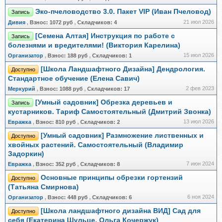
Эко-пчеловодство 3.0. Пакет VIP (Иван Пчеловод)
Запись
21 июл 2026
Дивия
,
Взнос:
1072 руб
,
Складчиков:
4
[Семена Алтая] Инструкция по работе с
Запись
болезнями и вредителями! (Виктория Карелина)
15 июл 2026
Организатор
,
Взнос:
188 руб
,
Складчиков:
1
[Школа Ландшафтного Дизайна] Дендрология.
Доступно
Стандартное обучение (Елена Савич)
2 фев 2023
Меркурий
,
Взнос:
1088 руб
,
Складчиков:
17
[Умный садовник] Обрезка деревьев и
Запись
кустарников. Тариф Самостоятельный (Дмитрий Звонка)
13 июл 2026
Евражкa
,
Взнос:
810 руб
,
Складчиков:
2
[Умный садовник] Размножение лиственных и
Доступно
хвойных растений. Самостоятельный (Владимир
Задоркин)
7 июн 2024
Евражкa
,
Взнос:
352 руб
,
Складчиков:
8
Основные принципы обрезки гортензий
Доступно
(Татьяна Смирнова)
6 ноя 2024
Организатор
,
Взнос:
448 руб
,
Складчиков:
6
[Школа ландшафтного дизайна ВИД] Сад для
Доступно
себя (Екатерина Шульце, Ольга Кочержук)