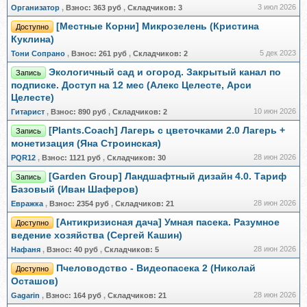
3 июл 2026
Организатор
,
Взнос:
363 руб
,
Складчиков:
3
[Местные Корни] Микрозелень (Кристина
Доступно
Куклина)
5 дек 2023
Тони Сопрано
,
Взнос:
261 руб
,
Складчиков:
2
Экологичный сад и огород. Закрытый канал по
Запись
подписке. Доступ на 12 мес (Алекс Целесте, Арси
Целесте)
10 июн 2026
Гитарист
,
Взнос:
890 руб
,
Складчиков:
2
[Plants.Coach] Лагерь с цветочками 2.0 Лагерь +
Запись
монетизация (Яна Строинская)
28 июн 2026
PQR12
,
Взнос:
1121 руб
,
Складчиков:
30
[Garden Group] Ландшафтный дизайн 4.0. Тариф
Запись
Базовый (Иван Шаферов)
28 июн 2026
Евражкa
,
Взнос:
2354 руб
,
Складчиков:
21
[Антикризисная дача] Умная пасека. Разумное
Доступно
ведение хозяйства (Сергей Кашин)
28 июн 2026
Нафаня
,
Взнос:
40 руб
,
Складчиков:
5
Пчеловодство - Видеопасека 2 (Николай
Доступно
Осташов)
28 июн 2026
Gagarin
,
Взнос:
164 руб
,
Складчиков:
21