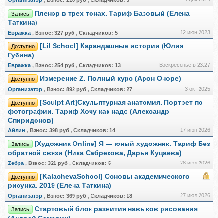
Организатор
,
Взнос:
218 руб
,
Складчиков:
3
Пленэр в трех тонах. Тариф Базовый (Елена
Запись
Таткина)
12 июн 2023
Евражкa
,
Взнос:
327 руб
,
Складчиков:
5
[Lil School] Карандашные истории (Юлия
Доступно
Губина)
Воскресенье в 23:27
Евражкa
,
Взнос:
254 руб
,
Складчиков:
13
Измерение Z. Полный курс (Арон Оноре)
Доступно
3 окт 2025
Организатор
,
Взнос:
892 руб
,
Складчиков:
27
[Sculpt Art]Скульптурная анатомия. Портрет по
Доступно
фотографии. Тариф Хочу как надо (Александр
Спиридонов)
17 июн 2026
Айлин
,
Взнос:
398 руб
,
Складчиков:
14
[Художник Online] Я — юный художник. Тариф Без
Запись
обратной связи (Ника Сабрекова, Дарья Куцаева)
28 июл 2026
Zебра
,
Взнос:
321 руб
,
Складчиков:
5
[KalachevaSchool] Основы академического
Доступно
рисунка. 2019 (Елена Таткина)
27 июл 2026
Организатор
,
Взнос:
369 руб
,
Складчиков:
18
Стартовый блок развития навыков рисования
Запись