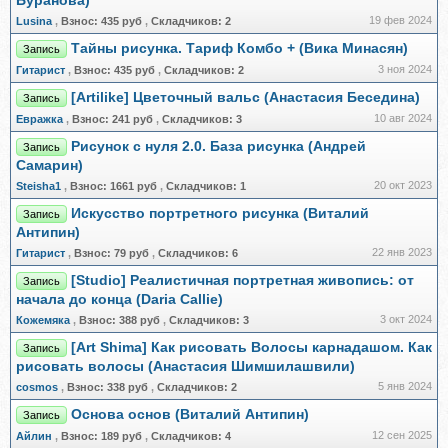
Буранова)
19 фев 2024
Lusina
,
Взнос:
435 руб
,
Складчиков:
2
Тайны рисунка. Тариф Комбо + (Вика Минасян)
Запись
3 ноя 2024
Гитарист
,
Взнос:
435 руб
,
Складчиков:
2
[Artilike] Цветочный вальс (Анастасия Беседина)
Запись
10 авг 2024
Евражкa
,
Взнос:
241 руб
,
Складчиков:
3
Рисунок с нуля 2.0. База рисунка (Андрей
Запись
Самарин)
20 окт 2023
Steisha1
,
Взнос:
1661 руб
,
Складчиков:
1
Искусство портретного рисунка (Виталий
Запись
Антипин)
22 янв 2023
Гитарист
,
Взнос:
79 руб
,
Складчиков:
6
[Studio] Реалистичная портретная живопись: от
Запись
начала до конца (Daria Callie)
3 окт 2024
Кожемяка
,
Взнос:
388 руб
,
Складчиков:
3
[Art Shima] Как рисовать Волосы карнадашом. Как
Запись
рисовать волосы (Анастасия Шимшилашвили)
5 янв 2024
cosmos
,
Взнос:
338 руб
,
Складчиков:
2
Основа основ (Виталий Антипин)
Запись
12 сен 2025
Айлин
,
Взнос:
189 руб
,
Складчиков:
4