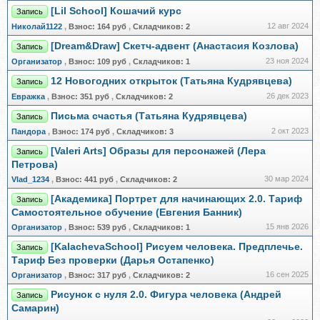
[Lil School] Кошачий курс
Запись
12 авг 2024
Николай1122
,
Взнос:
164 руб
,
Складчиков:
2
[Dream&Draw] Скетч-адвент (Анастасия Козлова)
Запись
23 ноя 2024
Организатор
,
Взнос:
109 руб
,
Складчиков:
1
12 Новогодних открыток (Татьяна Кудрявцева)
Запись
26 дек 2023
Евражкa
,
Взнос:
351 руб
,
Складчиков:
2
Письма счастья (Татьяна Кудрявцева)
Запись
2 окт 2023
Пандора
,
Взнос:
174 руб
,
Складчиков:
3
[Valeri Arts] Образы для персонажей (Лера
Запись
Петрова)
30 мар 2024
Vlad_1234
,
Взнос:
441 руб
,
Складчиков:
2
[Академика] Портрет для начинающих 2.0. Тариф
Запись
Самостоятельное обучение (Евгения Банник)
15 янв 2026
Организатор
,
Взнос:
539 руб
,
Складчиков:
1
[KalachevaSchool] Рисуем человека. Предплечье.
Запись
Тариф Без проверки (Дарья Остапенко)
16 сен 2025
Организатор
,
Взнос:
317 руб
,
Складчиков:
2
Рисунок с нуля 2.0. Фигура человека (Андрей
Запись
Самарин)