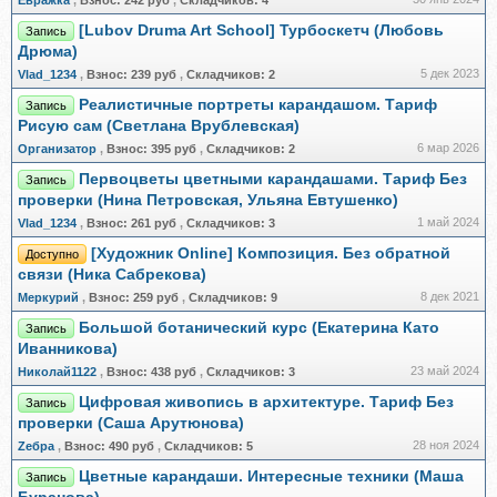
Евражкa
,
Взнос:
242 руб
,
Складчиков:
4
[Lubov Druma Art School] Турбоскетч (Любовь
Запись
Дрюма)
5 дек 2023
Vlad_1234
,
Взнос:
239 руб
,
Складчиков:
2
Реалистичные портреты карандашом. Тариф
Запись
Рисую сам (Светлана Врублевская)
6 мар 2026
Организатор
,
Взнос:
395 руб
,
Складчиков:
2
Первоцветы цветными карандашами. Тариф Без
Запись
проверки (Нина Петровская, Ульяна Евтушенко)
1 май 2024
Vlad_1234
,
Взнос:
261 руб
,
Складчиков:
3
[Художник Online] Композиция. Без обратной
Доступно
связи (Ника Сабрекова)
8 дек 2021
Меркурий
,
Взнос:
259 руб
,
Складчиков:
9
Большой ботанический курс (Екатерина Като
Запись
Иванникова)
23 май 2024
Николай1122
,
Взнос:
438 руб
,
Складчиков:
3
Цифровая живопись в архитектуре. Тариф Без
Запись
проверки (Саша Арутюнова)
28 ноя 2024
Zебра
,
Взнос:
490 руб
,
Складчиков:
5
Цветные карандаши. Интересные техники (Маша
Запись