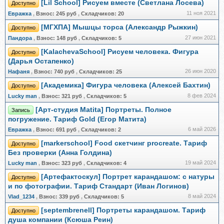
[Lil School] Рисуем вместе (Светлана Лосева)
Доступно
11 ноя 2021
Евражкa
,
Взнос:
245 руб
,
Складчиков:
20
[МГХПА] Мышцы торса (Александр Рыжкин)
Доступно
27 июн 2021
Пандора
,
Взнос:
148 руб
,
Складчиков:
5
[KalachevaSchool] Рисуем человека. Фигура
Доступно
(Дарья Остапенко)
26 июн 2020
Нафаня
,
Взнос:
740 руб
,
Складчиков:
25
[Академика] Фигура человека (Алексей Бахтин)
Доступно
8 фев 2024
Lucky man
,
Взнос:
321 руб
,
Складчиков:
5
[Арт-студия Matita] Портреты. Полное
Запись
погружение. Тариф Gold (Егор Матита)
6 май 2026
Евражкa
,
Взнос:
691 руб
,
Складчиков:
2
[markerschool] Food скетчинг procreate. Тариф
Доступно
Без проверки (Анна Голдина)
19 май 2024
Lucky man
,
Взнос:
323 руб
,
Складчиков:
4
[Артефактоскул] Портрет карандашом: с натуры
Доступно
и по фотографии. Тариф Стандарт (Иван Логинов)
8 май 2024
Vlad_1234
,
Взнос:
339 руб
,
Складчиков:
5
[septembrenell] Портреты карандашом. Тариф
Доступно
душа компании (Ксюша Реин)