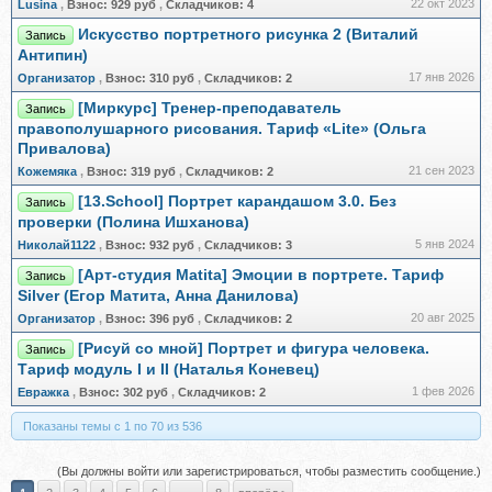
22 окт 2023
Lusina
,
Взнос:
929 руб
,
Складчиков:
4
Искусство портретного рисунка 2 (Виталий
Запись
Антипин)
17 янв 2026
Организатор
,
Взнос:
310 руб
,
Складчиков:
2
[Миркурс] Тренер-преподаватель
Запись
правополушарного рисования. Тариф «Lite» (Ольга
Привалова)
21 сен 2023
Кожемяка
,
Взнос:
319 руб
,
Складчиков:
2
[13.School] Портрет карандашом 3.0. Без
Запись
проверки (Полина Ишханова)
5 янв 2024
Николай1122
,
Взнос:
932 руб
,
Складчиков:
3
[Арт-студия Matita] Эмоции в портрете. Тариф
Запись
Silver (Егор Матита, Анна Данилова)
20 авг 2025
Организатор
,
Взнос:
396 руб
,
Складчиков:
2
[Рисуй со мной] Портрет и фигура человека.
Запись
Тариф модуль I и II (Наталья Коневец)
1 фев 2026
Евражкa
,
Взнос:
302 руб
,
Складчиков:
2
Показаны темы с 1 по 70 из 536
(Вы должны войти или зарегистрироваться, чтобы разместить сообщение.)