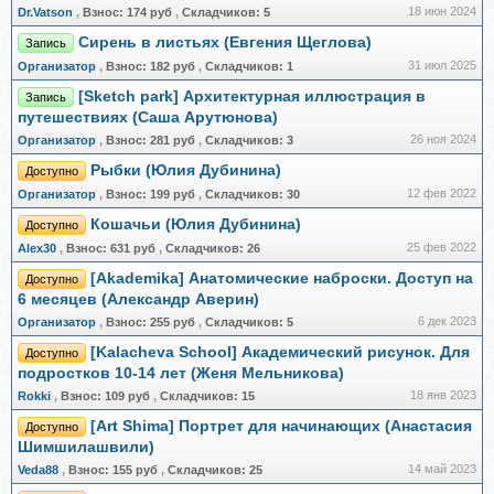
18 июн 2024
Dr.Vatson
,
Взнос:
174 руб
,
Складчиков:
5
Сирень в листьях (Евгения Щеглова)
Запись
31 июл 2025
Организатор
,
Взнос:
182 руб
,
Складчиков:
1
[Sketch park] Архитектурная иллюстрация в
Запись
путешествиях (Саша Арутюнова)
26 ноя 2024
Организатор
,
Взнос:
281 руб
,
Складчиков:
3
Рыбки (Юлия Дубинина)
Доступно
12 фев 2022
Организатор
,
Взнос:
199 руб
,
Складчиков:
30
Кошачьи (Юлия Дубинина)
Доступно
25 фев 2022
Alex30
,
Взнос:
631 руб
,
Складчиков:
26
[Akademika] Анатомические наброски. Доступ на
Доступно
6 месяцев (Александр Аверин)
6 дек 2023
Организатор
,
Взнос:
255 руб
,
Складчиков:
5
[Kalacheva School] Академический рисунок. Для
Доступно
подростков 10-14 лет (Женя Мельникова)
18 янв 2023
Rokki
,
Взнос:
109 руб
,
Складчиков:
15
[Art Shima] Портрет для начинающих (Анастасия
Доступно
Шимшилашвили)
14 май 2023
Veda88
,
Взнос:
155 руб
,
Складчиков:
25