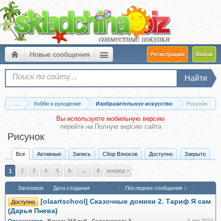
Новые сообщения
Регистрация
Войти
Найти
...
Хобби и рукоделие
Изобразительное искусство
Рисунок
Вы используете мобильную версию
перейти на
Полную версию сайта
Рисунок
Все
Активные
Запись
Сбор Взносов
Доступно
Закрыто
1
2
3
4
5
6
→
8
вперёд >
Заголовок
Дата создания
Последнее сообщение ↓
[olaartschool] Сказочные домики 2. Тариф Я сам
Доступно
(Дарья Пнева)
4 дек 2024