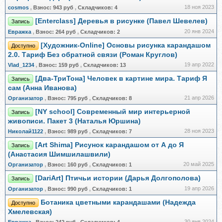
18 ноя 2023
cosmos
,
Взнос:
943 руб
,
Складчиков:
4
[Enterclass] Деревья в рисунке (Павел Шевелев)
Запись
20 янв 2024
Евражкa
,
Взнос:
264 руб
,
Складчиков:
2
[Художник-Online] Основы рисунка карандашом
Доступно
2.0. Тариф Без обратной связи (Роман Круглов)
19 апр 2022
Vlad_1234
,
Взнос:
159 руб
,
Складчиков:
13
[Два-ТриТона] Человек в картине мира. Тариф Я
Запись
сам (Анна Иванова)
21 апр 2026
Организатор
,
Взнос:
795 руб
,
Складчиков:
8
[NY school] Современный мир интерьерной
Запись
живописи. Пакет 3 (Наталья Юршина)
28 ноя 2023
Николай1122
,
Взнос:
989 руб
,
Складчиков:
7
[Art Shima] Рисунок карандашом от А до Я
Запись
(Анастасия Шимшилашвили)
20 май 2025
Организатор
,
Взнос:
160 руб
,
Складчиков:
1
[DariArt] Птичьи истории (Дарья Долгополова)
Запись
19 апр 2026
Организатор
,
Взнос:
990 руб
,
Складчиков:
1
Ботаника цветными карандашами (Надежда
Доступно
Хмелевская)
30 янв 2024