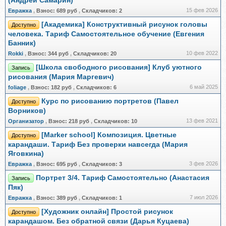
(Андрей Самарин)
15 фев 2026
Евражкa
,
Взнос:
689 руб
,
Складчиков:
2
[Академика] Конструктивный рисунок головы
Доступно
человека. Тариф Самостоятельное обучение (Евгения
Банник)
10 фев 2022
Rokki
,
Взнос:
344 руб
,
Складчиков:
20
[Школа свободного рисования] Клуб уютного
Запись
рисования (Мария Маргевич)
6 май 2025
foliage
,
Взнос:
182 руб
,
Складчиков:
6
Курс по рисованию портретов (Павел
Доступно
Ворников)
13 фев 2021
Организатор
,
Взнос:
218 руб
,
Складчиков:
10
[Marker school] Композиция. Цветные
Доступно
карандаши. Тариф Без проверки навсегда (Мария
Яговкина)
3 фев 2026
Евражкa
,
Взнос:
695 руб
,
Складчиков:
3
Портрет 3/4. Тариф Самостоятельно (Анастасия
Запись
Пяк)
7 июл 2026
Евражкa
,
Взнос:
389 руб
,
Складчиков:
1
[Художник онлайн] Простой рисунок
Доступно
карандашом. Без обратной связи (Дарья Куцаева)