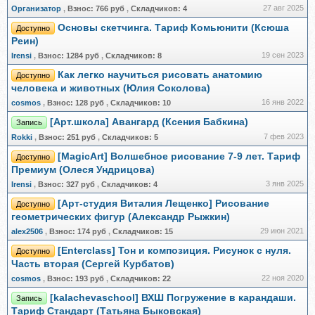
27 авг 2025
Организатор
,
Взнос:
766 руб
,
Складчиков:
4
Основы скетчинга. Тариф Комьюнити (Ксюша
Доступно
Реин)
19 сен 2023
Irensi
,
Взнос:
1284 руб
,
Складчиков:
8
Как легко научиться рисовать анатомию
Доступно
человека и животных (Юлия Соколова)
16 янв 2022
cosmos
,
Взнос:
128 руб
,
Складчиков:
10
[Арт.школа] Авангард (Ксения Бабкина)
Запись
7 фев 2023
Rokki
,
Взнос:
251 руб
,
Складчиков:
5
[MagicArt] Волшебное рисование 7-9 лет. Тариф
Доступно
Премиум (Олеся Ундрицова)
3 янв 2025
Irensi
,
Взнос:
327 руб
,
Складчиков:
4
[Арт-студия Виталия Лещенко] Рисование
Доступно
геометрических фигур (Александр Рыжкин)
29 июн 2021
alex2506
,
Взнос:
174 руб
,
Складчиков:
15
[Еnterclass] Тон и композиция. Рисунок с нуля.
Доступно
Часть вторая (Сергей Курбатов)
22 ноя 2020
cosmos
,
Взнос:
193 руб
,
Складчиков:
22
[kalachevaschool] ВХШ Погружение в карандаши.
Запись
Тариф Стандарт (Татьяна Быковская)