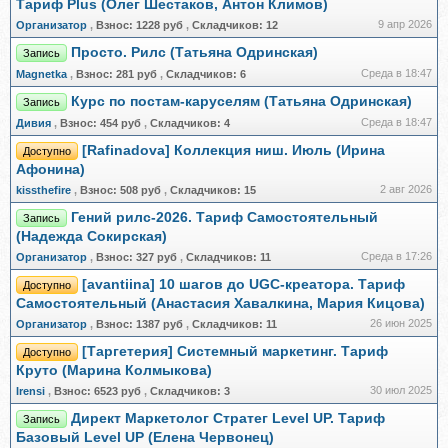
Тариф Plus (Олег Шестаков, Антон Климов)
9 апр 2026
Организатор
,
Взнос:
1228 руб
,
Складчиков:
12
Просто. Рилс (Татьяна Одринская)
Запись
Среда в 18:47
Magnetka
,
Взнос:
281 руб
,
Складчиков:
6
Курс по постам-каруселям (Татьяна Одринская)
Запись
Среда в 18:47
Дивия
,
Взнос:
454 руб
,
Складчиков:
4
[Rafinadova] Коллекция ниш. Июль (Ирина
Доступно
Афонина)
2 авг 2026
kissthefire
,
Взнос:
508 руб
,
Складчиков:
15
Гений рилс-2026. Тариф Самостоятельный
Запись
(Надежда Сокирская)
Среда в 17:26
Организатор
,
Взнос:
327 руб
,
Складчиков:
11
[avantiina] 10 шагов до UGC-креатора. Тариф
Доступно
Самостоятельный (Анастасия Хавалкина, Мария Кицова)
26 июн 2025
Организатор
,
Взнос:
1387 руб
,
Складчиков:
11
[Таргетерия] Системный маркетинг. Тариф
Доступно
Круто (Марина Колмыкова)
30 июл 2025
Irensi
,
Взнос:
6523 руб
,
Складчиков:
3
Директ Маркетолог Стратег Level UP. Тариф
Запись
Базовый Level UP (Елена Червонец)