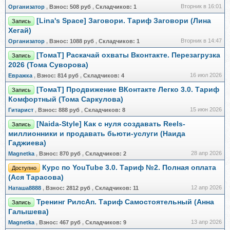
Вторник в 16:01
Организатор
,
Взнос:
508 руб
,
Складчиков:
1
[Lina's Space] Заговори. Тариф Заговори (Лина
Запись
Хегай)
Вторник в 14:47
Организатор
,
Взнос:
1088 руб
,
Складчиков:
1
[ТомаТ] Раскачай охваты Вконтакте. Перезагрузка
Запись
2026 (Тома Суворова)
16 июл 2026
Евражкa
,
Взнос:
814 руб
,
Складчиков:
4
[ТомаТ] Продвижение ВКонтакте Легко 3.0. Тариф
Запись
Комфортный (Тома Саркулова)
15 июн 2026
Гитарист
,
Взнос:
888 руб
,
Складчиков:
8
[Naida-Style] Как с нуля создавать Reels-
Запись
миллионники и продавать бьюти-услуги (Наида
Гаджиева)
28 апр 2026
Magnetka
,
Взнос:
870 руб
,
Складчиков:
2
Курс по YouTube 3.0. Тариф №2. Полная оплата
Доступно
(Ася Тарасова)
12 апр 2026
Наташа8888
,
Взнос:
2812 руб
,
Складчиков:
11
Тренинг РилсАп. Тариф Самостоятельный (Анна
Запись
Галышева)
13 апр 2026
Magnetka
,
Взнос:
467 руб
,
Складчиков:
9