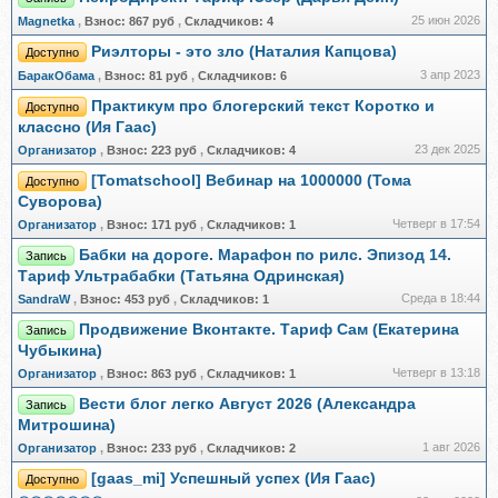
25 июн 2026
Magnetka
,
Взнос:
867 руб
,
Складчиков:
4
Риэлторы - это зло (Наталия Капцова)
Доступно
3 апр 2023
БаракОбама
,
Взнос:
81 руб
,
Складчиков:
6
Практикум про блогерский текст Коротко и
Доступно
классно (Ия Гаас)
23 дек 2025
Организатор
,
Взнос:
223 руб
,
Складчиков:
4
[Tomatschool] Вебинар на 1000000 (Тома
Доступно
Суворова)
Четверг в 17:54
Организатор
,
Взнос:
171 руб
,
Складчиков:
1
Бабки на дороге. Марафон по рилс. Эпизод 14.
Запись
Тариф Ультрабабки (Татьяна Одринская)
Среда в 18:44
SandraW
,
Взнос:
453 руб
,
Складчиков:
1
Продвижение Вконтакте. Тариф Сам (Екатерина
Запись
Чубыкина)
Четверг в 13:18
Организатор
,
Взнос:
863 руб
,
Складчиков:
1
Вести блог легко Август 2026 (Александра
Запись
Митрошина)
1 авг 2026
Организатор
,
Взнос:
233 руб
,
Складчиков:
2
[gaas_mi] Успешный успех (Ия Гаас)
Доступно