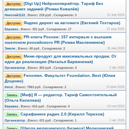
[Digi Up] Нейрокопирайтер. Тариф Без
Доступно
домашних заданий (Роман Ковалёв)
31 янв 2024
Николай1122
,
Взнос:
218 руб
,
Складчиков:
3
Яндекс директ на автомате (Евгений Тохтаров)
Доступно
21 мар 2025
Евражкa
,
Взнос:
301 руб
,
Складчиков:
17
PR-элита России: 157 интервью с высшим
Доступно
эшелоном российского PR (Роман Масленников)
31 янв 2020
Эмили
,
Взнос:
40 руб
,
Складчиков:
2
Мини-продукт для максимальных продаж. От
Доступно
идеи до реализации (Наталья Барвинская)
2 авг 2026
Организатор
,
Взнос:
363 руб
,
Складчиков:
4
Fenomen. Факультет Foundation. Best (Юлия
Доступно
Доценко)
13 фев 2026
Irensi
,
Взнос:
7963 руб
,
Складчиков:
2
[Миф] Я — редактор. Тариф Самостоятельный
Запись
(Ольга Кисилева)
14 сен 2023
Евражкa
,
Взнос:
615 руб
,
Складчиков:
4
Сарафанное радио 2.0 (Кирилл Терехов)
Запись
2 авг 2026
Организатор
,
Взнос:
431 руб
,
Складчиков:
1
[Школа медицинского бизнеса] Медицинский
Запись