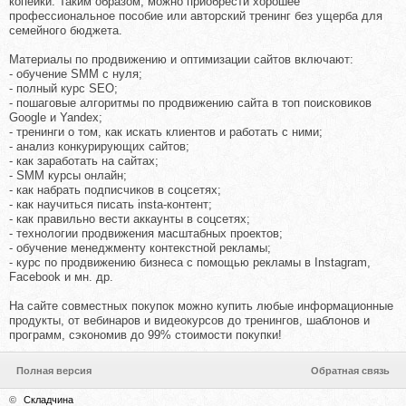
копейки. Таким образом, можно приобрести хорошее
профессиональное пособие или авторский тренинг без ущерба для
семейного бюджета.
Материалы по продвижению и оптимизации сайтов включают:
- обучение SMM с нуля;
- полный курс SEO;
- пошаговые алгоритмы по продвижению сайта в топ поисковиков
Google и Yandex;
- тренинги о том, как искать клиентов и работать с ними;
- анализ конкурирующих сайтов;
- как заработать на сайтах;
- SMM курсы онлайн;
- как набрать подписчиков в соцсетях;
- как научиться писать insta-контент;
- как правильно вести аккаунты в соцсетях;
- технологии продвижения масштабных проектов;
- обучение менеджменту контекстной рекламы;
- курс по продвижению бизнеса с помощью рекламы в Instagram,
Facebook и мн. др.
На сайте совместных покупок можно купить любые информационные
продукты, от вебинаров и видеокурсов до тренингов, шаблонов и
программ, сэкономив до 99% стоимости покупки!
Полная версия
Обратная связь
©
Складчина