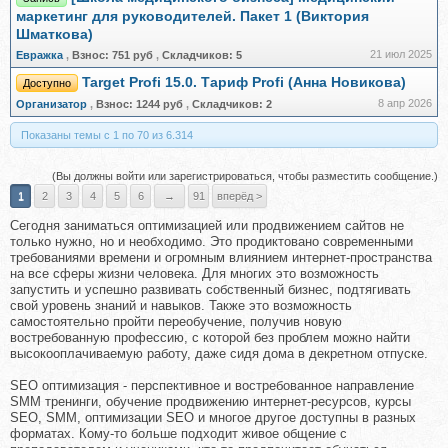
маркетинг для руководителей. Пакет 1 (Виктория
Шматкова)
21 июл 2025
Евражкa
,
Взнос:
751 руб
,
Складчиков:
5
Target Profi 15.0. Тариф Profi (Анна Новикова)
Доступно
8 апр 2026
Организатор
,
Взнос:
1244 руб
,
Складчиков:
2
Показаны темы с 1 по 70 из 6.314
(Вы должны войти или зарегистрироваться, чтобы разместить сообщение.)
1
2
3
4
5
6
→
91
вперёд >
Сегодня заниматься оптимизацией или продвижением сайтов не
только нужно, но и необходимо. Это продиктовано современными
требованиями времени и огромным влиянием интернет-пространства
на все сферы жизни человека. Для многих это возможность
запустить и успешно развивать собственный бизнес, подтягивать
свой уровень знаний и навыков. Также это возможность
самостоятельно пройти переобучение, получив новую
востребованную профессию, с которой без проблем можно найти
высокооплачиваемую работу, даже сидя дома в декретном отпуске.
SEO оптимизация - перспективное и востребованное направление
SMM тренинги, обучение продвижению интернет-ресурсов, курсы
SEO, SMM, оптимизации SEO и многое другое доступны в разных
форматах. Кому-то больше подходит живое общение с