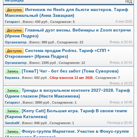
Митрандир
Н/Д
Интенсив по Reels для бьюти мастеров. Тариф
Доступно
Максимальный (Анна Завацкая)
9 ноя 2025
Гитарист
,
Взнос:
430 руб
,
Складчиков:
5
Главный дуэт весны. Вебинары и Zoom встречи
Доступно
(Ирина Подрез)
Вчера, в 20:41
Организатор
,
Взнос:
989 руб
,
Складчиков:
23
Система продаж Podrez. Тариф «СПП +
Доступно
Откровение» (Ирина Подрез)
Вчера, в 20:41
Организатор
,
Взнос:
1595 руб
,
Складчиков:
12
[ТомаТ] Чат - бот без забот (Тома Суворова)
Запись
Евражкa
,
Взнос:
692 руб
,
Сбор взносов 13 авг 2026
,
Складчиков:
7
Вчера, в 19:23
Тренды в визуальном контенте 2027−2028. Тариф
Запись
Одним глазком (Настя Максимова)
Вчера, в 18:48
Гитарист
,
Взнос:
3890 руб
,
Складчиков:
1
[Kerry Catt] Большая игра. Тариф В своем темпе
Запись
(Карина Каталеева)
Пятница в 20:40
SandraW
,
Взнос:
846 руб
,
Складчиков:
1
Фокус-группа Маркетинг. Участие в Фокус-группе
Запись