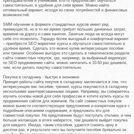
преподавателем и учениками, кто-то предпочитает обучаться
самостоятельно, в удобное для себя время. Можно найти
оптимальный вариант, исходя из своих потребностей и финансовых
возможностей.
SMM обучение в формате стандартных курсов имеет ряд
преимуществ, но в то же время требует больших денежных затрат,
времени на дорогу и сами занятия. Занятые люди не всегда могут
себе это позволить. Гораздо более выгодный и комфортный вариант
– приобрести SEO маркетинг курсы и обучаться самостоятельно в
удобное время. Сделать это можно купив интересующее пособие
или тренинг. Особенно выгодно это сделать в тематическом разделе
сайта совместных покупок, где, например, за выбранный видеокурс
по SEO продвижению сайта, можно заплатить в 10-50 раз дешевле,
чем, если делать покупку самостоятельно.
Покупка в складчину - быстро и экономно
Принцип работы сайта покупок в складчину заключается в том, что
интересующее вас пособие, тренинг, курсы покупаются в складчину
несколькими заинтересованными лицами. Например, вы собираетесь
изучить основы новой для себя профессии и хотите купить курсы по
продвижению сайтов для новичков. На сайт совместных покупок
можно вынести соответствующее предложение и конкретном курсе с
подробным описанием содержания, и предложить его для
совместной покупки. На предложение будут поступать отклики, и чем
больше желающих в итоге наберется, тем дешевле выйдет покупка
для каждого. Иногда, таким способом, удается снизить цену в
десятки раз, в результате чего вы получаете пособие буквально за