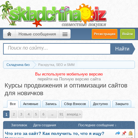
Новые сообщения
Регистрация
Войти
Найти
Складчина биз
Раскрутка, SEO и SMM
Вы используете мобильную версию
перейти на
Полную версию сайта
Курсы продвижения и оптимизации сайтов
для новичков
Все
Активные
Запись
Сбор Взносов
Доступно
Закрыто
1
2
3
4
5
6
→
91
вперёд >
Заголовок
Дата создания
Последнее сообщение ↓
Что это за сайт? Как получить то, что я ищу?