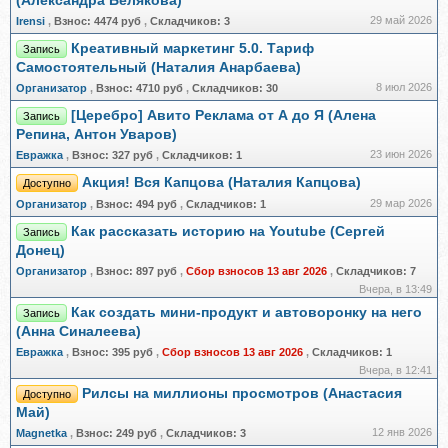
(Александра Белякова)
29 май 2026
Irensi
,
Взнос:
4474 руб
,
Складчиков:
3
Креативный маркетинг 5.0. Тариф
Запись
Самостоятельный (Наталия Анарбаева)
8 июл 2026
Организатор
,
Взнос:
4710 руб
,
Складчиков:
30
[Церебро] Авито Реклама от А до Я (Алена
Запись
Репина, Антон Уваров)
23 июн 2026
Евражкa
,
Взнос:
327 руб
,
Складчиков:
1
Акция! Вся Капцова (Наталия Капцова)
Доступно
29 мар 2026
Организатор
,
Взнос:
494 руб
,
Складчиков:
1
Как рассказать историю на Youtube (Сергей
Запись
Донец)
Организатор
,
Взнос:
897 руб
,
Сбор взносов 13 авг 2026
,
Складчиков:
7
Вчера, в 13:49
Как создать мини-продукт и автоворонку на него
Запись
(Анна Синалеева)
Евражкa
,
Взнос:
395 руб
,
Сбор взносов 13 авг 2026
,
Складчиков:
1
Вчера, в 12:41
Рилсы на миллионы просмотров (Анастасия
Доступно
Май)
12 янв 2026
Magnetka
,
Взнос:
249 руб
,
Складчиков:
3