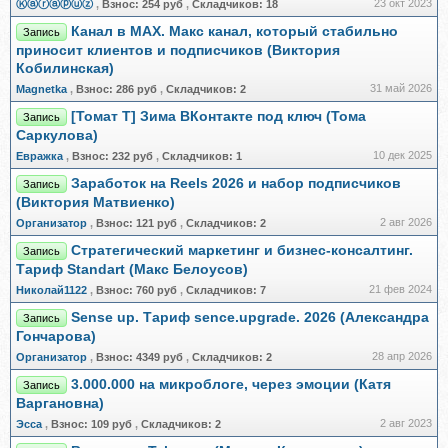
23 окт 2023
Ⓚⓐⓡⓐⓟⓤⓩ
,
Взнос:
254 руб
,
Складчиков:
18
Канал в МAX. Макс канал, который стабильно
Запись
приносит клиентов и подписчиков (Виктория
Кобилинская)
31 май 2026
Magnetka
,
Взнос:
286 руб
,
Складчиков:
2
[Томат Т] Зима ВКонтакте под ключ (Тома
Запись
Саркулова)
10 дек 2025
Евражкa
,
Взнос:
232 руб
,
Складчиков:
1
Заработок на Reels 2026 и набор подписчиков
Запись
(Виктория Матвиенко)
2 авг 2026
Организатор
,
Взнос:
121 руб
,
Складчиков:
2
Стратегический маркетинг и бизнес-консалтинг.
Запись
Тариф Standart (Макс Белоусов)
21 фев 2024
Николай1122
,
Взнос:
760 руб
,
Складчиков:
7
Sense up. Тариф sence.upgrade. 2026 (Александра
Запись
Гончарова)
28 апр 2026
Организатор
,
Взнос:
4349 руб
,
Складчиков:
2
3.000.000 на микроблоге, через эмоции (Катя
Запись
Варгановна)
2 авг 2023
Эсса
,
Взнос:
109 руб
,
Складчиков:
2