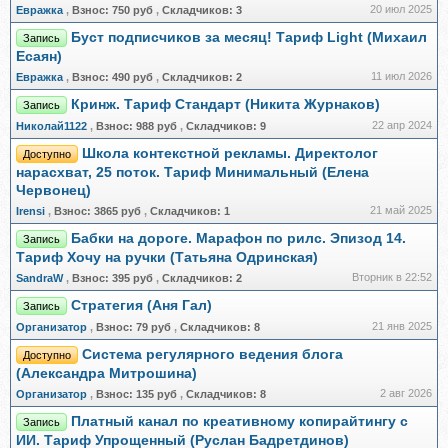
20 июл 2025
Евражкa
,
Взнос:
750 руб
,
Складчиков:
3
Буст подписчиков за месяц! Тариф Light (Михаил
Запись
Есаян)
11 июл 2026
Евражкa
,
Взнос:
490 руб
,
Складчиков:
2
Кринж. Тариф Стандарт (Никита Журнаков)
Запись
22 апр 2024
Николай1122
,
Взнос:
988 руб
,
Складчиков:
9
Школа контекстной рекламы. Директолог
Доступно
нарасхват, 25 поток. Тариф Минимальный (Елена
Червонец)
21 май 2025
Irensi
,
Взнос:
3865 руб
,
Складчиков:
1
Бабки на дороге. Марафон по рилс. Эпизод 14.
Запись
Тариф Хочу на ручки (Татьяна Одринская)
Вторник в 22:52
SandraW
,
Взнос:
395 руб
,
Складчиков:
2
Стратегия (Аня Гал)
Запись
21 янв 2025
Организатор
,
Взнос:
79 руб
,
Складчиков:
8
Система регулярного ведения блога
Доступно
(Александра Митрошина)
2 авг 2026
Организатор
,
Взнос:
135 руб
,
Складчиков:
8
Платный канал по креативному копирайтингу с
Запись
ИИ. Тариф Упрощенный (Руслан Бадретдинов)