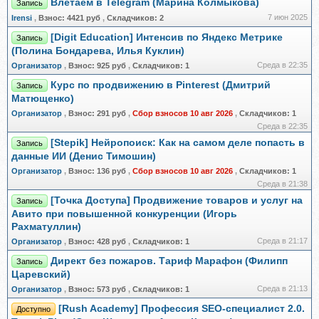
Влетаем в Telegram (Марина Колмыкова)
Запись
7 июн 2025
Irensi
,
Взнос:
4421 руб
,
Складчиков:
2
[Digit Education] Интенсив по Яндекс Метрике
Запись
(Полина Бондарева, Илья Куклин)
Среда в 22:35
Организатор
,
Взнос:
925 руб
,
Складчиков:
1
Курс по продвижению в Pinterest (Дмитрий
Запись
Матющенко)
Организатор
,
Взнос:
291 руб
,
Сбор взносов 10 авг 2026
,
Складчиков:
1
Среда в 22:35
[Stepik] Нейропоиск: Как на самом деле попасть в
Запись
данные ИИ (Денис Тимошин)
Организатор
,
Взнос:
136 руб
,
Сбор взносов 10 авг 2026
,
Складчиков:
1
Среда в 21:38
[Точка Доступа] Продвижение товаров и услуг на
Запись
Авито при повышенной конкуренции (Игорь
Рахматуллин)
Среда в 21:17
Организатор
,
Взнос:
428 руб
,
Складчиков:
1
Директ без пожаров. Тариф Марафон (Филипп
Запись
Царевский)
Среда в 21:13
Организатор
,
Взнос:
573 руб
,
Складчиков:
1
[Rush Academy] Профессия SEO-специалист 2.0.
Доступно