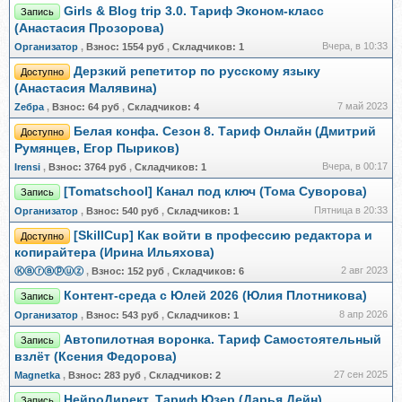
Girls & Blog trip 3.0. Тариф Эконом-класс
Запись
(Анастасия Прозорова)
Вчера, в 10:33
Организатор
,
Взнос:
1554 руб
,
Складчиков:
1
Дерзкий репетитор по русскому языку
Доступно
(Анастасия Малявина)
7 май 2023
Zебра
,
Взнос:
64 руб
,
Складчиков:
4
Белая конфа. Сезон 8. Тариф Онлайн (Дмитрий
Доступно
Румянцев, Егор Пыриков)
Вчера, в 00:17
Irensi
,
Взнос:
3764 руб
,
Складчиков:
1
[Tomatschool] Канал под ключ (Тома Суворова)
Запись
Пятница в 20:33
Организатор
,
Взнос:
540 руб
,
Складчиков:
1
[SkillCup] Как войти в профессию редактора и
Доступно
копирайтера (Ирина Ильяхова)
2 авг 2023
Ⓚⓐⓡⓐⓟⓤⓩ
,
Взнос:
152 руб
,
Складчиков:
6
Контент-среда с Юлей 2026 (Юлия Плотникова)
Запись
8 апр 2026
Организатор
,
Взнос:
543 руб
,
Складчиков:
1
Автопилотная воронка. Тариф Самостоятельный
Запись
взлёт (Ксения Федорова)
27 сен 2025
Magnetka
,
Взнос:
283 руб
,
Складчиков:
2
НейроДирект. Тариф Юзер (Дарья Дейн)
Запись