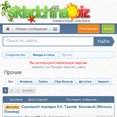
Новые сообщения
Регистрация
Войти
Найти
Складчина биз
Имидж и стиль
Прочие
Вы используете мобильную версию
перейти на
Полную версию сайта
Прочие
Все
Активные
Запись
Сбор Взносов
Доступно
Закрыто
1
2
3
вперёд >
Заголовок
Дата создания
Последнее сообщение ↓
Сценарий порядка 4.0. Тариф: Базовый (Михаль
Доступно
Плинер)
28 фев 2026