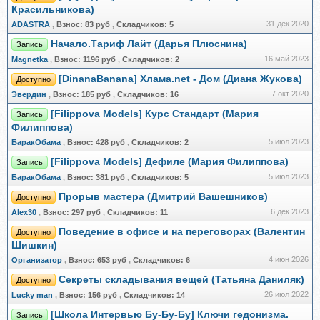
Красильникова)
31 дек 2020
ADASTRA
,
Взнос:
83 руб
,
Складчиков:
5
Начало.Тариф Лайт (Дарья Плюснина)
Запись
16 май 2023
Magnetka
,
Взнос:
1196 руб
,
Складчиков:
2
[DinanaBanana] Хлама.net - Дом (Диана Жукова)
Доступно
7 окт 2020
Эвердин
,
Взнос:
185 руб
,
Складчиков:
16
[Filippova Models] Курс Cтандарт (Мария
Запись
Филиппова)
5 июл 2023
БаракОбама
,
Взнос:
428 руб
,
Складчиков:
2
[Filippova Models] Дефиле (Мария Филиппова)
Запись
5 июл 2023
БаракОбама
,
Взнос:
381 руб
,
Складчиков:
5
Прорыв мастера (Дмитрий Вашешников)
Доступно
6 дек 2023
Alex30
,
Взнос:
297 руб
,
Складчиков:
11
Поведение в офисе и на переговорах (Валентин
Доступно
Шишкин)
4 июн 2026
Организатор
,
Взнос:
653 руб
,
Складчиков:
6
Секреты складывания вещей (Татьяна Даниляк)
Доступно
26 июл 2022
Lucky man
,
Взнос:
156 руб
,
Складчиков:
14
[Школа Интервью Бу-Бу-Бу] Ключи гедонизма.
Запись