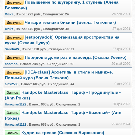
Повышение по шугарингу. 1 ступень (Алёна
Доступно
Блажкоуч)
24 сен 2021
Фэйт
,
Взнос:
272 руб
,
Складчиков:
24
Четыре техники бикини (Белла Тютюнник)
Доступно
27 дек 2021
Фэйт
,
Взнос:
145 руб
,
Складчиков:
30
[estporyadok] Организация пространства на
Доступно
кухне (Оксана Цукур)
27 дек 2021
SandraW
,
Взнос:
118 руб
,
Складчиков:
11
Порядок в доме раз и навсегда (Оксана Усенко)
Доступно
20 май 2020
cosmos
,
Взнос:
248 руб
,
Складчиков:
39
[IDEA-class] Архетипы в стиле и имидже.
Доступно
Полный курс (Елена Пескова)
9 окт 2024
alex2506
,
Взнос:
605 руб
,
Складчиков:
44
Handpoke Masterclass. Тариф «Продвинутый»
Запись
(Ann Pokes)
20 дек 2023
Николай1122
,
Взнос:
968 руб
,
Складчиков:
2
Handpoke Masterclass. Тариф «Базовый» (Ann
Запись
Pokes)
25 июл 2024
Николай1122
,
Взнос:
985 руб
,
Складчиков:
1
Кудри на трессе (Снежана Бирюзовая)
Запись