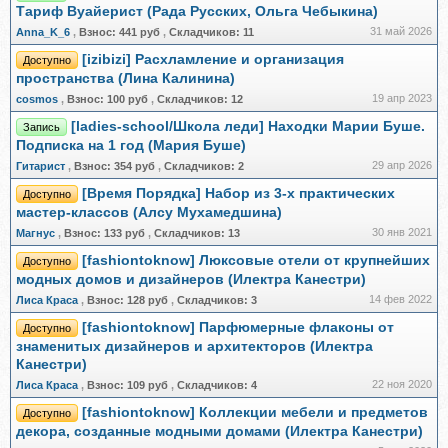
Тариф Вуайерист (Рада Русских, Ольга Чебыкина)
31 май 2026
Anna_K_6
,
Взнос:
441 руб
,
Складчиков:
11
[izibizi] Расхламление и организация
Доступно
пространства (Лина Калинина)
19 апр 2023
cosmos
,
Взнос:
100 руб
,
Складчиков:
12
[ladies-school/Школа леди] Находки Марии Буше.
Запись
Подписка на 1 год (Мария Буше)
29 апр 2026
Гитарист
,
Взнос:
354 руб
,
Складчиков:
2
[Время Порядка] Набор из 3-х практических
Доступно
мастер-классов (Алсу Мухамедшина)
30 янв 2021
Магнус
,
Взнос:
133 руб
,
Складчиков:
13
[fashiontoknow] Люксовые отели от крупнейших
Доступно
модных домов и дизайнеров (Илектра Канестри)
14 фев 2022
Лиса Краса
,
Взнос:
128 руб
,
Складчиков:
3
[fashiontoknow] Парфюмерные флаконы от
Доступно
знаменитых дизайнеров и архитекторов (Илектра
Канестри)
22 ноя 2020
Лиса Краса
,
Взнос:
109 руб
,
Складчиков:
4
[fashiontoknow] Коллекции мебели и предметов
Доступно
декора, созданные модными домами (Илектра Канестри)