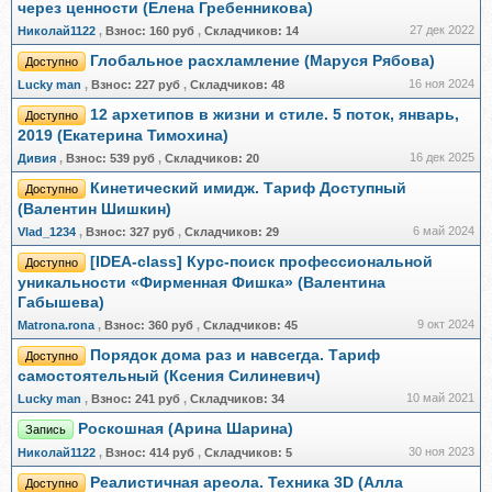
через ценности (Елена Гребенникова)
27 дек 2022
Николай1122
,
Взнос:
160 руб
,
Складчиков:
14
Глобальное расхламление (Маруся Рябова)
Доступно
16 ноя 2024
Lucky man
,
Взнос:
227 руб
,
Складчиков:
48
12 архетипов в жизни и стиле. 5 поток, январь,
Доступно
2019 (Екатерина Тимохина)
16 дек 2025
Дивия
,
Взнос:
539 руб
,
Складчиков:
20
Кинетический имидж. Тариф Доступный
Доступно
(Валентин Шишкин)
6 май 2024
Vlad_1234
,
Взнос:
327 руб
,
Складчиков:
29
[IDEA-class] Курс-поиск профессиональной
Доступно
уникальности «Фирменная Фишка» (Валентина
Габышева)
9 окт 2024
Matrona.rona
,
Взнос:
360 руб
,
Складчиков:
45
Порядок дома раз и навсегда. Тариф
Доступно
самостоятельный (Ксения Силиневич)
10 май 2021
Lucky man
,
Взнос:
241 руб
,
Складчиков:
34
Роскошная (Арина Шарина)
Запись
30 ноя 2023
Николай1122
,
Взнос:
414 руб
,
Складчиков:
5
Реалистичная ареола. Техника 3D (Алла
Доступно