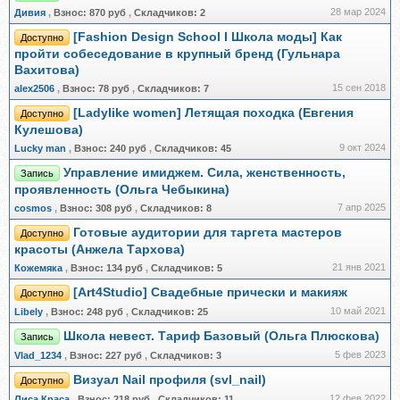
28 мар 2024
Дивия
,
Взнос:
870 руб
,
Складчиков:
2
[Fashion Design School I Школа моды] Как
Доступно
пройти собеседование в крупный бренд (Гульнара
Вахитова)
15 сен 2018
alex2506
,
Взнос:
78 руб
,
Складчиков:
7
[Ladylike women] Летящая походка (Евгения
Доступно
Кулешова)
9 окт 2024
Lucky man
,
Взнос:
240 руб
,
Складчиков:
45
Управление имиджем. Сила, женственность,
Запись
проявленность (Ольга Чебыкина)
7 апр 2025
cosmos
,
Взнос:
308 руб
,
Складчиков:
8
Готовые аудитории для таргета мастеров
Доступно
красоты (Анжела Тархова)
21 янв 2021
Кожемяка
,
Взнос:
134 руб
,
Складчиков:
5
[Art4Studio] Свадебные прически и макияж
Доступно
10 май 2021
Libely
,
Взнос:
248 руб
,
Складчиков:
25
Школа невест. Тариф Базовый (Ольга Плюскова)
Запись
5 фев 2023
Vlad_1234
,
Взнос:
227 руб
,
Складчиков:
3
Визуал Nail профиля (svl_nail)
Доступно
12 фев 2022
Лиса Краса
,
Взнос:
218 руб
,
Складчиков:
11