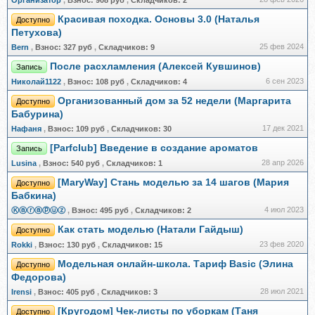
Организатор
,
Взнос:
908 руб
,
Складчиков:
2
Красивая походка. Основы 3.0 (Наталья
Доступно
Петухова)
25 фев 2024
Bern
,
Взнос:
327 руб
,
Складчиков:
9
После расхламления (Алексей Кувшинов)
Запись
6 сен 2023
Николай1122
,
Взнос:
108 руб
,
Складчиков:
4
Организованный дом за 52 недели (Маргарита
Доступно
Бабурина)
17 дек 2021
Нафаня
,
Взнос:
109 руб
,
Складчиков:
30
[Parfclub] Введение в создание ароматов
Запись
28 апр 2026
Lusina
,
Взнос:
540 руб
,
Складчиков:
1
[MaryWay] Стань моделью за 14 шагов (Мария
Доступно
Бабкина)
4 июл 2023
Ⓚⓐⓡⓐⓟⓤⓩ
,
Взнос:
495 руб
,
Складчиков:
2
Как стать моделью (Натали Гайдыш)
Доступно
23 фев 2020
Rokki
,
Взнос:
130 руб
,
Складчиков:
15
Модельная онлайн-школа. Тариф Basic (Элина
Доступно
Федорова)
28 июл 2021
Irensi
,
Взнос:
405 руб
,
Складчиков:
3
[Кругодом] Чек-листы по уборкам (Таня
Доступно