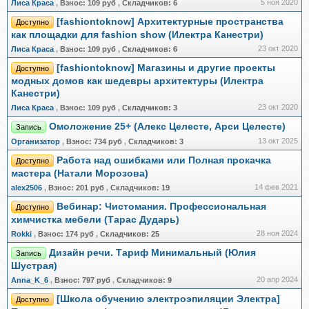
5 ноя 2020
Лиса Краса
,
Взнос:
109 руб
,
Складчиков:
6
[fashiontoknow] Архитектурные пространства
Доступно
как площадки для fashion show (Илектра Канестри)
23 окт 2020
Лиса Краса
,
Взнос:
109 руб
,
Складчиков:
6
[fashiontoknow] Магазины и другие проекты
Доступно
модных домов как шедевры архитектуры (Илектра
Канестри)
23 окт 2020
Лиса Краса
,
Взнос:
109 руб
,
Складчиков:
3
Омоложение 25+ (Алекс Целесте, Арси Целесте)
Запись
13 окт 2025
Организатор
,
Взнос:
734 руб
,
Складчиков:
3
Работа над ошибками или Полная прокачка
Доступно
мастера (Натали Морозова)
14 фев 2021
alex2506
,
Взнос:
201 руб
,
Складчиков:
19
Вебинар: Чистомания. Профессиональная
Доступно
химчистка мебели (Тарас Дударь)
28 ноя 2024
Rokki
,
Взнос:
174 руб
,
Складчиков:
25
Дизайн речи. Тариф Минимальный (Юлия
Запись
Шустрая)
20 апр 2024
Anna_K_6
,
Взнос:
797 руб
,
Складчиков:
9
[Школа обучению электроэпиляции Электра]
Доступно