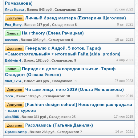
Ромазанова)
23 сен 2022
Лиса Краса
,
Взнос:
843 руб
,
Складчиков:
12
Личный бренд мастера (Екатерина Щеголева)
Доступно
9 авг 2021
Fox_Berry
,
Взнос:
217 руб
,
Складчиков:
8
Hair theory (Елена Рачицкая)
Запись
18 авг 2023
cosmos
,
Взнос:
395 руб
,
Складчиков:
6
Генералю с Аидой. 5 поток. Тариф
Доступно
«Самостоятельный» + итоговый Гайд (aida_prodom)
4 апр 2021
Baldwin 4
,
Взнос:
182 руб
,
Складчиков:
9
Порядок в доме = порядок в жизни. Тариф
Запись
Стандарт (Оксана Усенко)
27 сен 2023
Vlad_1234
,
Взнос:
483 руб
,
Складчиков:
3
Читаем лица, лето 2019 (Ольга Меньшикова)
Доступно
19 авг 2019
Эсса
,
Взнос:
108 руб
,
Складчиков:
10
[Fashion design school] Новогодняя распродажа
Доступно
- пакет курсов
17 июн 2019
alex2506
,
Взнос:
311 руб
,
Складчиков:
25
Расхламись (Татьяна Даниляк)
Доступно
14 окт 2021
Организатор
,
Взнос:
233 руб
,
Складчиков:
7