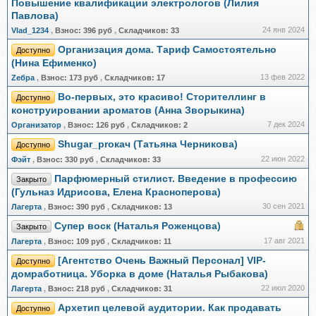
Повышение квалификации электрологов (Лилия
Павлова)
24 янв 2024
Vlad_1234
,
Взнос:
396 руб
,
Складчиков:
33
Организация дома. Тариф Самостоятельно
Доступно
(Нина Ефименко)
13 фев 2022
Zебра
,
Взнос:
173 руб
,
Складчиков:
17
Во-первых, это красиво! Сторителлинг в
Доступно
конструировании ароматов (Анна Зворыкина)
7 дек 2024
Организатор
,
Взнос:
126 руб
,
Складчиков:
2
Shugar_proкач (Татьяна Черникова)
Доступно
22 июн 2022
Фэйт
,
Взнос:
330 руб
,
Складчиков:
33
Парфюмерный стилист. Введение в профессию
Закрыто
(Гульназ Идрисова, Елена Красноперова)
30 сен 2021
Лагерта
,
Взнос:
390 руб
,
Складчиков:
13
Супер воск (Наталья Роженцова)
Закрыто
17 авг 2021
Лагерта
,
Взнос:
109 руб
,
Складчиков:
11
[Агентство Очень Важный Персонал] VIP-
Доступно
домработница. Уборка в доме (Наталья Рыбакова)
22 июл 2020
Лагерта
,
Взнос:
218 руб
,
Складчиков:
31
Архетип целевой аудитории. Как продавать
Доступно