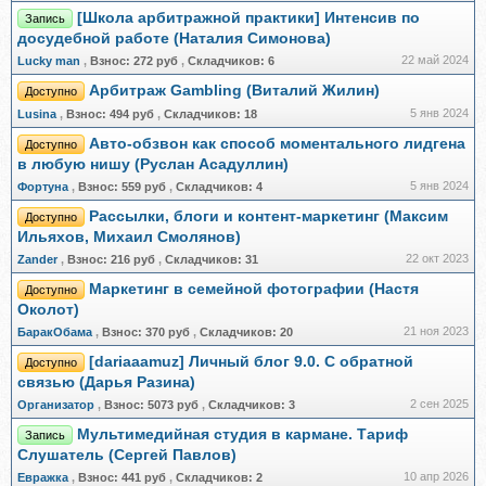
[Школа арбитражной практики] Интенсив по
Запись
досудебной работе (Наталия Симонова)
22 май 2024
Lucky man
,
Взнос:
272 руб
,
Складчиков:
6
Арбитраж Gambling (Виталий Жилин)
Доступно
5 янв 2024
Lusina
,
Взнос:
494 руб
,
Складчиков:
18
Авто-обзвон как способ моментального лидгена
Доступно
в любую нишу (Руслан Асадуллин)
5 янв 2024
Фортуна
,
Взнос:
559 руб
,
Складчиков:
4
Рассылки, блоги и контент-маркетинг (Максим
Доступно
Ильяхов, Михаил Смолянов)
22 окт 2023
Zander
,
Взнос:
216 руб
,
Складчиков:
31
Маркетинг в семейной фотографии (Настя
Доступно
Околот)
21 ноя 2023
БаракОбама
,
Взнос:
370 руб
,
Складчиков:
20
[dariaaamuz] Личный блог 9.0. С обратной
Доступно
связью (Дарья Разина)
2 сен 2025
Организатор
,
Взнос:
5073 руб
,
Складчиков:
3
Мультимедийная студия в кармане. Тариф
Запись
Слушатель (Сергей Павлов)
10 апр 2026
Евражкa
,
Взнос:
441 руб
,
Складчиков:
2