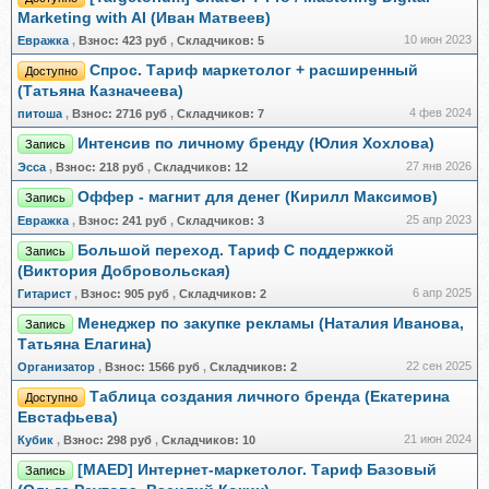
Marketing with AI (Иван Матвеев)
10 июн 2023
Евражкa
,
Взнос:
423 руб
,
Складчиков:
5
Спрос. Тариф маркетолог + расширенный
Доступно
(Татьяна Казначеева)
4 фев 2024
питоша
,
Взнос:
2716 руб
,
Складчиков:
7
Интенсив по личному бренду (Юлия Хохлова)
Запись
27 янв 2026
Эсса
,
Взнос:
218 руб
,
Складчиков:
12
Оффер - магнит для денег (Кирилл Максимов)
Запись
25 апр 2023
Евражкa
,
Взнос:
241 руб
,
Складчиков:
3
Большой переход. Тариф С поддержкой
Запись
(Виктория Добровольская)
6 апр 2025
Гитарист
,
Взнос:
905 руб
,
Складчиков:
2
Менеджер по закупке рекламы (Наталия Иванова,
Запись
Татьяна Елагина)
22 сен 2025
Организатор
,
Взнос:
1566 руб
,
Складчиков:
2
Таблица создания личного бренда (Екатерина
Доступно
Евстафьева)
21 июн 2024
Кубик
,
Взнос:
298 руб
,
Складчиков:
10
[MAED] Интернет-маркетолог. Тариф Базовый
Запись