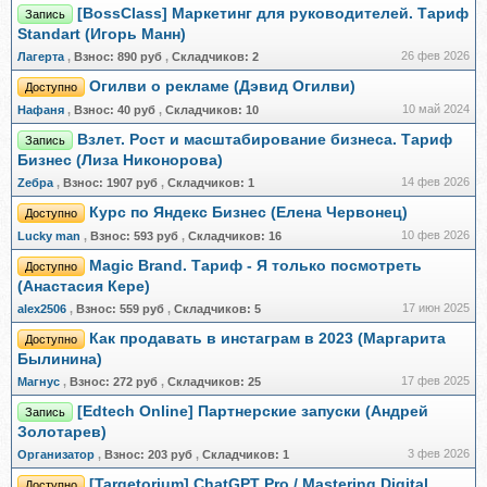
[BossClass] Маркетинг для руководителей. Тариф
Запись
Standart (Игорь Манн)
26 фев 2026
Лагерта
,
Взнос:
890 руб
,
Складчиков:
2
Огилви о рекламе (Дэвид Огилви)
Доступно
10 май 2024
Нафаня
,
Взнос:
40 руб
,
Складчиков:
10
Взлет. Рост и масштабирование бизнеса. Тариф
Запись
Бизнес (Лиза Никонорова)
14 фев 2026
Zебра
,
Взнос:
1907 руб
,
Складчиков:
1
Курс по Яндекс Бизнес (Елена Червонец)
Доступно
10 фев 2026
Lucky man
,
Взнос:
593 руб
,
Складчиков:
16
Magic Brand. Тариф - Я только посмотреть
Доступно
(Анастасия Кере)
17 июн 2025
alex2506
,
Взнос:
559 руб
,
Складчиков:
5
Как продавать в инстаграм в 2023 (Маргарита
Доступно
Былинина)
17 фев 2025
Магнус
,
Взнос:
272 руб
,
Складчиков:
25
[Edtech Online] Партнерские запуски (Андрей
Запись
Золотарев)
3 фев 2026
Организатор
,
Взнос:
203 руб
,
Складчиков:
1
[Targetorium] ChatGPT Pro / Mastering Digital
Доступно