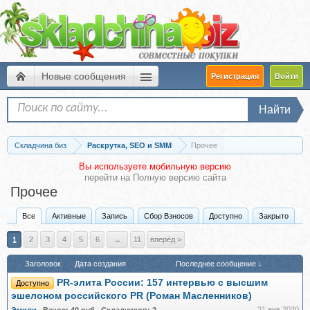
Новые сообщения
Регистрация
Войти
Найти
Складчина биз
Раскрутка, SEO и SMM
Прочее
Вы используете мобильную версию
перейти на
Полную версию сайта
Прочее
Все
Активные
Запись
Сбор Взносов
Доступно
Закрыто
1
2
3
4
5
6
→
11
вперёд >
Заголовок
Дата создания
Последнее сообщение ↓
PR-элита России: 157 интервью с высшим
Доступно
эшелоном российского PR (Роман Масленников)
31 янв 2020