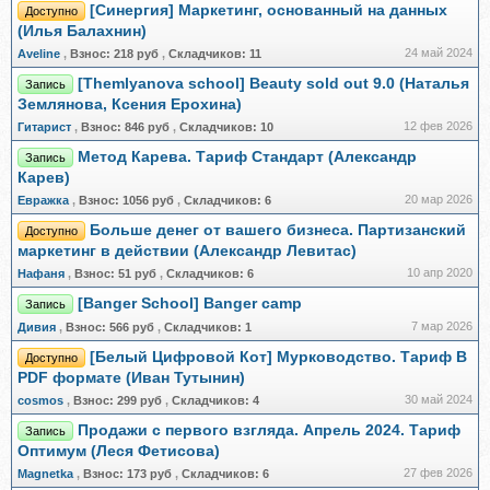
[Синергия] Маркетинг, основанный на данных
Доступно
(Илья Балахнин)
24 май 2024
Aveline
,
Взнос:
218 руб
,
Складчиков:
11
[Themlyanova school] Beauty sold out 9.0 (Наталья
Запись
Землянова, Ксения Ерохина)
12 фев 2026
Гитарист
,
Взнос:
846 руб
,
Складчиков:
10
Метод Карева. Тариф Стандарт (Александр
Запись
Карев)
20 мар 2026
Евражкa
,
Взнос:
1056 руб
,
Складчиков:
6
Больше денег от вашего бизнеса. Партизанский
Доступно
маркетинг в действии (Александр Левитас)
10 апр 2020
Нафаня
,
Взнос:
51 руб
,
Складчиков:
6
[Banger School] Banger camp
Запись
7 мар 2026
Дивия
,
Взнос:
566 руб
,
Складчиков:
1
[Белый Цифровой Кот] Мурководство. Тариф В
Доступно
PDF формате (Иван Тутынин)
30 май 2024
cosmos
,
Взнос:
299 руб
,
Складчиков:
4
Продажи с первого взгляда. Апрель 2024. Тариф
Запись
Оптимум (Леся Фетисова)
27 фев 2026
Magnetka
,
Взнос:
173 руб
,
Складчиков:
6