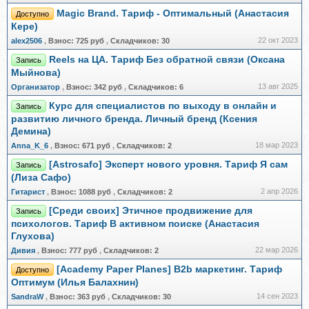
Magic Brand. Тариф - Оптимальный (Анастасия
Доступно
Кере)
22 окт 2023
alex2506
,
Взнос:
725 руб
,
Складчиков:
30
Reels на ЦА. Тариф Без обратной связи (Оксана
Запись
Мыйнова)
13 авг 2025
Организатор
,
Взнос:
342 руб
,
Складчиков:
6
Курс для специалистов по выходу в онлайн и
Запись
развитию личного бренда. Личный бренд (Ксения
Демина)
18 мар 2023
Anna_K_6
,
Взнос:
671 руб
,
Складчиков:
2
[Astrosafo] Эксперт нового уровня. Тариф Я сам
Запись
(Лиза Сафо)
2 апр 2026
Гитарист
,
Взнос:
1088 руб
,
Складчиков:
2
[Среди своих] Этичное продвижение для
Запись
психологов. Тариф В активном поиске (Анастасия
Глухова)
22 мар 2026
Дивия
,
Взнос:
777 руб
,
Складчиков:
2
[Academy Paper Planes] B2b маркетинг. Тариф
Доступно
Оптимум (Илья Балахнин)
14 сен 2023
SandraW
,
Взнос:
363 руб
,
Складчиков:
30