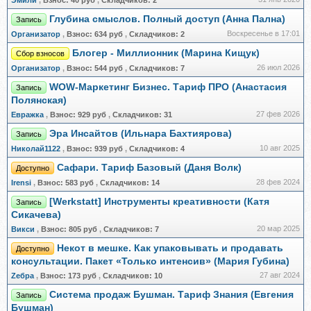
Эмили
,
Взнос:
40 руб
,
Складчиков:
2
Глубина смыслов. Полный доступ (Анна Пална)
Запись
Воскресенье в 17:01
Организатор
,
Взнос:
634 руб
,
Складчиков:
2
Блогер - Миллионник (Марина Кищук)
Сбор взносов
26 июл 2026
Организатор
,
Взнос:
544 руб
,
Складчиков:
7
WOW-Маркетинг Бизнес. Тариф ПРО (Анастасия
Запись
Полянская)
27 фев 2026
Евражкa
,
Взнос:
929 руб
,
Складчиков:
31
Эра Инсайтов (Ильнара Бахтиярова)
Запись
10 авг 2025
Николай1122
,
Взнос:
939 руб
,
Складчиков:
4
Сафари. Тариф Базовый (Даня Волк)
Доступно
28 фев 2024
Irensi
,
Взнос:
583 руб
,
Складчиков:
14
[Werkstatt] Инструменты креативности (Катя
Запись
Сикачева)
20 мар 2025
Викси
,
Взнос:
805 руб
,
Складчиков:
7
Некот в мешке. Как упаковывать и продавать
Доступно
консультации. Пакет «Только интенсив» (Мария Губина)
27 авг 2024
Zебра
,
Взнос:
173 руб
,
Складчиков:
10
Система продаж Бушман. Тариф Знания (Евгения
Запись
Бушман)