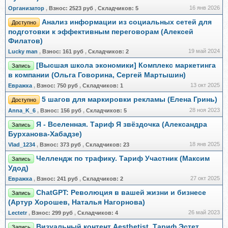
16 янв 2026
Организатор
,
Взнос:
2523 руб
,
Складчиков:
5
Анализ информации из социальных сетей для
Доступно
подготовки к эффективным переговорам (Алексей
Филатов)
19 май 2024
Lucky man
,
Взнос:
161 руб
,
Складчиков:
2
[Высшая школа экономики] Комплекс маркетинга
Запись
в компании (Ольга Говорина, Сергей Мартышин)
13 окт 2025
Евражкa
,
Взнос:
750 руб
,
Складчиков:
1
5 шагов для маркировки рекламы (Елена Гринь)
Доступно
28 ноя 2023
Anna_K_6
,
Взнос:
156 руб
,
Складчиков:
5
Я - Вселенная. Тариф Я звёздочка (Александра
Запись
Бурханова-Хабадзе)
18 янв 2025
Vlad_1234
,
Взнос:
373 руб
,
Складчиков:
23
Челлендж по трафику. Тариф Участник (Максим
Запись
Удод)
27 окт 2025
Евражкa
,
Взнос:
241 руб
,
Складчиков:
2
ChatGPT: Революция в вашей жизни и бизнесе
Запись
(Артур Хорошев, Наталья Нагорнова)
26 май 2023
Lectetr
,
Взнос:
299 руб
,
Складчиков:
4
Визуальный контент Aesthetist. Тариф Эстет
Запись