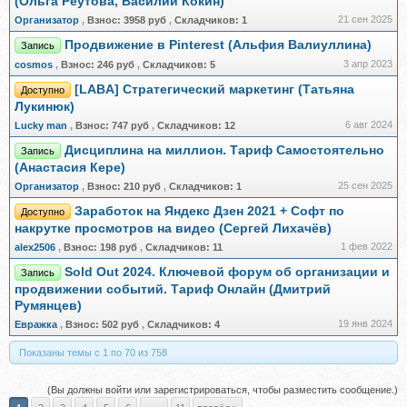
(Ольга Реутова, Василий Кокин)
21 сен 2025
Организатор
,
Взнос:
3958 руб
,
Складчиков:
1
Продвижение в Pinterest (Альфия Валиуллина)
Запись
3 апр 2023
cosmos
,
Взнос:
246 руб
,
Складчиков:
5
[LABA] Стратегический маркетинг (Татьяна
Доступно
Лукинюк)
6 авг 2024
Lucky man
,
Взнос:
747 руб
,
Складчиков:
12
Дисциплина на миллион. Тариф Самостоятельно
Запись
(Анастасия Кере)
25 сен 2025
Организатор
,
Взнос:
210 руб
,
Складчиков:
1
Заработок на Яндекс Дзен 2021 + Софт по
Доступно
накрутке просмотров на видео (Сергей Лихачёв)
1 фев 2022
alex2506
,
Взнос:
198 руб
,
Складчиков:
11
Sold Out 2024. Ключевой форум об организации и
Запись
продвижении событий. Тариф Онлайн (Дмитрий
Румянцев)
19 янв 2024
Евражкa
,
Взнос:
502 руб
,
Складчиков:
4
Показаны темы с 1 по 70 из 758
(Вы должны войти или зарегистрироваться, чтобы разместить сообщение.)