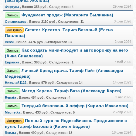
(Екатерина Уколова)
29 янв 2024
Фортуна
,
Взнос:
356 руб
,
Складчиков:
4
Фундамент продаж (Маргарита Былинина)
Запись
3 фев 2026
Организатор
,
Взнос:
2110 руб
,
Складчиков:
11
Creator. Креатор. Тариф Базовый (Елена
Доступно
Павлова)
2 сен 2024
Irensi
,
Взнос:
4476 руб
,
Складчиков:
13
Как создать мини-продукт и автоворонку на него
Запись
(Анна Синалеева)
7 май 2026
Евражкa
,
Взнос:
363 руб
,
Складчиков:
1
Личный бренд врача. Тариф Лайт (Александра
Запись
Медведева)
14 сен 2023
Николай1122
,
Взнос:
979 руб
,
Складчиков:
14
Метод Карева. Тариф База (Александр Карев)
Запись
3 авг 2025
Renata
,
Взнос:
454 руб
,
Складчиков:
4
Твердый безопасный оффер (Кирилл Максимов)
Запись
25 апр 2023
Magnetka
,
Взнос:
433 руб
,
Складчиков:
5
Полный курс по ЯндексБизнес. Продвижение с
Доступно
нуля. Тариф Базовый (Кирилл Бадаев)
18 фев 2024
Renata
,
Взнос:
490 руб
,
Складчиков:
13