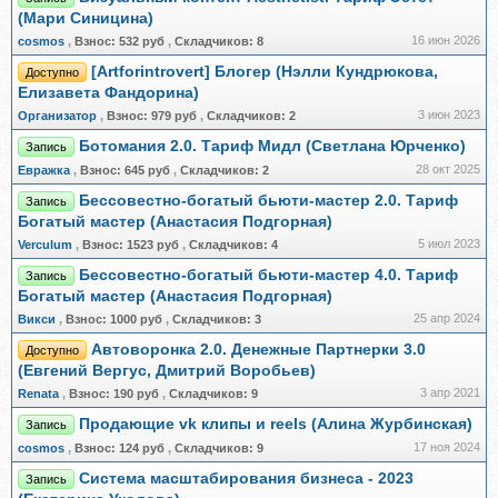
(Мари Синицина)
16 июн 2026
cosmos
,
Взнос:
532 руб
,
Складчиков:
8
[Artforintrovert] Блогер (Нэлли Кундрюкова,
Доступно
Елизавета Фандорина)
3 июн 2023
Организатор
,
Взнос:
979 руб
,
Складчиков:
2
Ботомания 2.0. Тариф Мидл (Светлана Юрченко)
Запись
28 окт 2025
Евражкa
,
Взнос:
645 руб
,
Складчиков:
2
Бессовестно-богатый бьюти-мастер 2.0. Тариф
Запись
Богатый мастер (Анастасия Подгорная)
5 июл 2023
Verculum
,
Взнос:
1523 руб
,
Складчиков:
4
Бессовестно-богатый бьюти-мастер 4.0. Тариф
Запись
Богатый мастер (Анастасия Подгорная)
25 апр 2024
Викси
,
Взнос:
1000 руб
,
Складчиков:
3
Автоворонка 2.0. Денежные Партнерки 3.0
Доступно
(Евгений Вергус, Дмитрий Воробьев)
3 апр 2021
Renata
,
Взнос:
190 руб
,
Складчиков:
9
Продающие vk клипы и reels (Алина Журбинская)
Запись
17 ноя 2024
cosmos
,
Взнос:
124 руб
,
Складчиков:
9
Система масштабирования бизнеса - 2023
Запись