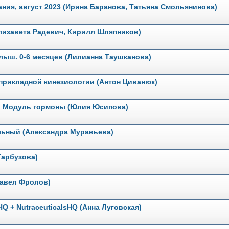
ния, август 2023 (Ирина Баранова, Татьяна Смольянинова)
лизавета Радевич, Кирилл Шляпников)
ыш. 0-6 месяцев (Лилианна Таушканова)
 прикладной кинезиологии (Антон Циванюк)
. Модуль гормоны (Юлия Юсипова)
ельный (Александра Муравьева)
Гарбузова)
Павел Фролов)
 + NutraceuticalsHQ (Анна Луговская)