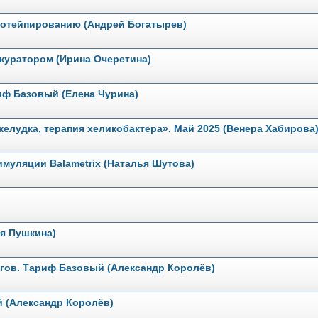
зиотейпированию (Андрей Богатырев)
 куратором (Ирина Очеретина)
иф Базовый (Елена Чурина)
желудка, терапия хеликобактера». Май 2025 (Венера Хабирова
имуляции Balametrix (Наталья Шутова)
я Пушкина)
огов. Тариф Базовый (Александр Королёв)
й (Александр Королёв)