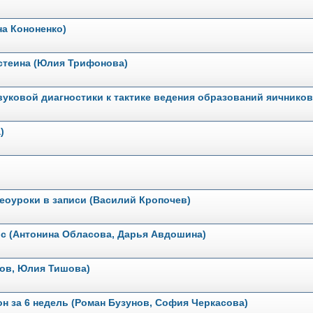
на Кононенко)
истеина (Юлия Трифонова)
звуковой диагностики к тактике ведения образований яичнико
)
еоуроки в записи (Василий Кропочев)
рс (Антонина Обласова, Дарья Авдошина)
лов, Юлия Тишова)
н за 6 недель (Роман Бузунов, София Черкасова)