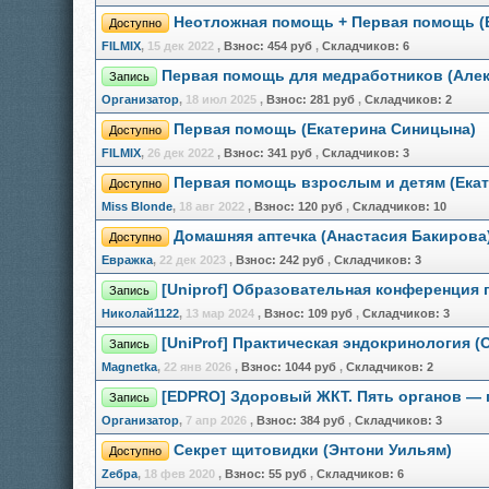
Неотложная помощь + Первая помощь (
Доступно
FILMIX
,
15 дек 2022
,
Взнос:
454 руб
,
Складчиков:
6
Первая помощь для медработников (Але
Запись
Организатор
,
18 июл 2025
,
Взнос:
281 руб
,
Складчиков:
2
Первая помощь (Екатерина Синицына)
Доступно
FILMIX
,
26 дек 2022
,
Взнос:
341 руб
,
Складчиков:
3
Первая помощь взрослым и детям (Екат
Доступно
Miss Blonde
,
18 авг 2022
,
Взнос:
120 руб
,
Складчиков:
10
Домашняя аптечка (Анастасия Бакирова
Доступно
Евражкa
,
22 дек 2023
,
Взнос:
242 руб
,
Складчиков:
3
[Uniprof] Образовательная конференция 
Запись
Николай1122
,
13 мар 2024
,
Взнос:
109 руб
,
Складчиков:
3
[UniProf] Практическая эндокринология (
Запись
Magnetka
,
22 янв 2026
,
Взнос:
1044 руб
,
Складчиков:
2
[EDPRO] Здоровый ЖКТ. Пять органов — 
Запись
Организатор
,
7 апр 2026
,
Взнос:
384 руб
,
Складчиков:
3
Секрет щитовидки (Энтони Уильям)
Доступно
Zебра
,
18 фев 2020
,
Взнос:
55 руб
,
Складчиков:
6