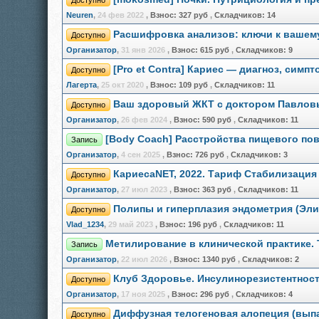
Доступно
Neuren
,
24 фев 2022
,
Взнос:
327 руб
,
Складчиков:
14
Расшифровка анализов: ключи к вашему
Доступно
Организатор
,
31 янв 2026
,
Взнос:
615 руб
,
Складчиков:
9
[Pro et Contra] Кариес — диагноз, сим
Доступно
Лагерта
,
25 окт 2020
,
Взнос:
109 руб
,
Складчиков:
11
Ваш здоровый ЖКТ с доктором Павловы
Доступно
Организатор
,
26 фев 2024
,
Взнос:
590 руб
,
Складчиков:
11
[Body Coach] Расстройства пищевого пов
Запись
Организатор
,
4 сен 2025
,
Взнос:
726 руб
,
Складчиков:
3
КариесаNET, 2022. Тариф Стабилизация 
Доступно
Организатор
,
27 июл 2023
,
Взнос:
363 руб
,
Складчиков:
11
Полипы и гиперплазия эндометрия (Эл
Доступно
Vlad_1234
,
29 май 2023
,
Взнос:
196 руб
,
Складчиков:
11
Метилирование в клинической практике.
Запись
Организатор
,
22 июл 2026
,
Взнос:
1340 руб
,
Складчиков:
2
Клуб Здоровье. Инсулинорезистентност
Доступно
Организатор
,
17 ноя 2025
,
Взнос:
296 руб
,
Складчиков:
4
Диффузная телогеновая алопеция (выпа
Доступно