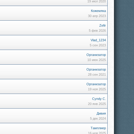
19 июл 2020
Кожемяка
30 апр 2023
Zefir
5 фев 2026
Vlad_1234
5 сен 2023
)
Организатор
10 июн 2025
Организатор
28 сен 2021
Организатор
19 ноя 2025
Cyndy C.
20 янв 2025
Дивия
5 дек 2024
Тамплиер
16 ноя 2025