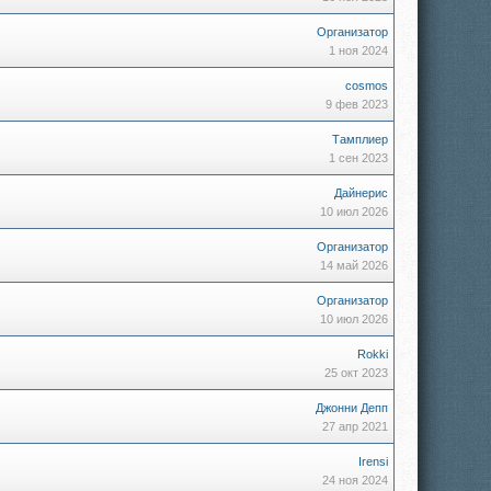
Организатор
1 ноя 2024
cosmos
9 фев 2023
Тамплиер
1 сен 2023
Дайнерис
10 июл 2026
Организатор
14 май 2026
Организатор
10 июл 2026
Rokki
25 окт 2023
Джонни Депп
27 апр 2021
Irensi
24 ноя 2024