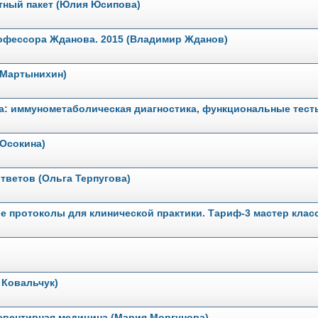
ртный пакет (Юлия Юсипова)
рофессора Жданова. 2015 (Владимир Жданов)
 Мартынихин)
а: иммунометаболическая диагностика, функциональные тест
 Осокина)
ответов (Ольга Терпугова)
ые протоколы для клинической практики. Тариф-3 мастер клас
 Ковальчук)
евентивная медицина (Мария Моргунова)