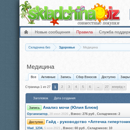
Новые сообщения
Правила
Служба поддер
Складчина биз
Здоровье
Медицина
Медицина
Все
Активные
Запись
Сбор Взносов
Доступно
Закры
Страница 1 из 27
1
2
3
4
5
6
→
27
вперёд >
Заголовок
Дата создания
Анализ мочи (Юлия Блюм)
Запись
Организатор
,
28 июл 2026
,
Взнос:
276 руб
,
Складчиков:
2
Гайд - руководство «Аптечка гипертони
Доступно
Vlad_1234
,
5 ноя 2021
,
Взнос:
60 руб
,
Складчиков:
10