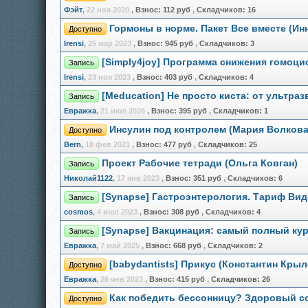
Фэйт
,
22 ноя 2020
,
Взнос:
112 руб
,
Складчиков:
16
Гормоны в норме. Пакет Все вместе (Ин
Доступно
Irensi
,
25 мар 2023
,
Взнос:
945 руб
,
Складчиков:
3
[Simply4joy] Программа снижения гомоц
Запись
Irensi
,
23 ноя 2023
,
Взнос:
403 руб
,
Складчиков:
4
[Meducation] Не просто киста: от ультра
Запись
Евражкa
,
21 июл 2026
,
Взнос:
395 руб
,
Складчиков:
1
Инсулин под контролем (Мария Волкова
Доступно
Bern
,
18 фев 2021
,
Взнос:
477 руб
,
Складчиков:
25
Проект Рабочие тетради (Ольга Ковган)
Запись
Николай1122
,
17 янв 2023
,
Взнос:
351 руб
,
Складчиков:
6
[Synapse] Гастроэнтерология. Тариф Вид
Запись
cosmos
,
4 июл 2023
,
Взнос:
308 руб
,
Складчиков:
4
[Synapse] Вакцинация: самый полный ку
Запись
Евражкa
,
7 май 2025
,
Взнос:
668 руб
,
Складчиков:
2
[babydantists] Прикус (Константин Кры
Доступно
Евражкa
,
26 янв 2023
,
Взнос:
415 руб
,
Складчиков:
26
Как победить бессонницу? Здоровый со
Доступно