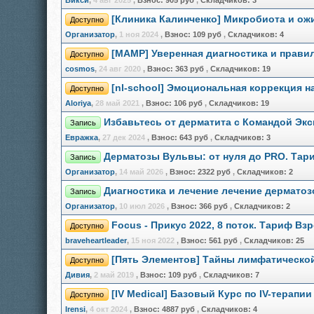
Викси
,
4 авг 2025
,
Взнос:
905 руб
,
Складчиков:
3
[Клиника Калинченко] Микробиота и ож
Доступно
Организатор
,
1 ноя 2024
,
Взнос:
109 руб
,
Складчиков:
4
[МАМР] Уверенная диагностика и прави
Доступно
cosmos
,
24 авг 2020
,
Взнос:
363 руб
,
Складчиков:
19
[nl-school] Эмоциональная коррекция н
Доступно
Aloriya
,
28 май 2021
,
Взнос:
106 руб
,
Складчиков:
19
Избавьтесь от дерматита с Командой Экс
Запись
Евражкa
,
27 дек 2024
,
Взнос:
643 руб
,
Складчиков:
3
Дерматозы Вульвы: от нуля до PRO. Тар
Запись
Организатор
,
14 май 2026
,
Взнос:
2322 руб
,
Складчиков:
2
Диагностика и лечение лечение дермато
Запись
Организатор
,
10 июл 2026
,
Взнос:
366 руб
,
Складчиков:
2
Focus - Прикус 2022, 8 поток. Тариф В
Доступно
braveheartleader
,
15 ноя 2022
,
Взнос:
561 руб
,
Складчиков:
25
[Пять Элементов] Тайны лимфатической
Доступно
Дивия
,
2 май 2019
,
Взнос:
109 руб
,
Складчиков:
7
[IV Medical] Базовый Курс по IV-терапи
Доступно
Irensi
,
4 окт 2024
,
Взнос:
4887 руб
,
Складчиков:
4