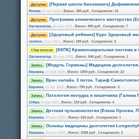
[Первая школа биохакинга] Дофаминома
Доступно
Renata
,
31 авг 2023
,
Взнос:
385 руб
,
Складчиков:
18
Программа клинического мастерства (Е
Доступно
Организатор
,
29 мар 2025
,
Взнос:
490 руб
,
Складчиков:
7
[Здоровый ребенок] Курс Здоровый мал
Доступно
cosmos
,
1 окт 2021
,
Взнос:
189 руб
,
Складчиков:
5
[ККПК] Краниосакральная система в
Сбор взносов
Организатор
,
28 июн 2026
,
Взнос:
546 руб
,
Складчиков:
1
[Модуль Гормоны] Медицина долголетия
Запись
Евражкa
,
17 май 2025
,
Взнос:
1059 руб
,
Складчиков:
22
Врач онлайн. 3 поток. Тариф Самостоят
Запись
Евражкa
,
21 авг 2025
,
Взнос:
750 руб
,
Складчиков:
3
Патология желудка и кишечника (Галина 
Запись
Zебра
,
8 мар 2023
,
Взнос:
153 руб
,
Складчиков:
4
Детская пульмонология (Елена Орлова, 
Запись
Евражкa
,
30 июл 2026
,
Взнос:
816 руб
,
Складчиков:
1
Основы медицины долголетия LongevityHQ
Запись
Евражкa
,
30 июл 2025
,
Взнос:
1058 руб
,
Складчиков:
2