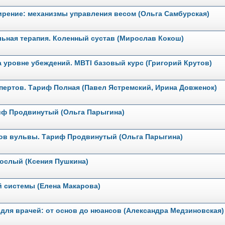
ирение: механизмы управления весом (Ольга Самбурская)
льная терапия. Коленный сустав (Мирослав Кокош)
а уровне убеждений. MBTI базовый курс (Григорий Крутов)
пертов. Тариф Полная (Павел Ястремский, Ирина Довженок)
иф Продвинутый (Ольга Парыгина)
зов вульвы. Тариф Продвинутый (Ольга Парыгина)
зрослый (Ксения Пушкина)
 системы (Елена Макарова)
и для врачей: от основ до нюансов (Александра Медзиновская)