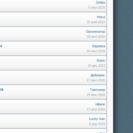
Zебра
6 июл 2025
Нюся
25 май 2023
Организатор
28 июл 2026
ы
Евражкa
16 июл 2026
Rokki
19 дек 2023
Дайнерис
27 июл 2026
са
Тамплиер
25 июн 2026
villtank
27 июл 2026
Lucky man
5 апр 2025