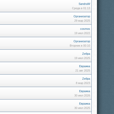
SandraW
Среда в 01:13
Организатор
29 мар 2025
cosmos
19 июл 2022
Организатор
Вторник в 00:10
Zебра
19 июл 2025
Евражкa
21 авг 2025
Zебра
8 мар 2023
Евражкa
30 июл 2026
Евражкa
30 июл 2025