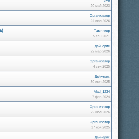
Jiva
20 май 2023
Организатор
24 июл 2026
а)
Тамплиер
5 сен 2021
Дайнерис
22 мар 2026
Организатор
4 сен 2025
Дайнерис
30 июн 2025
Vlad_1234
7 фев 2024
Организатор
22 июл 2026
Организатор
17 ноя 2025
Дайнерис