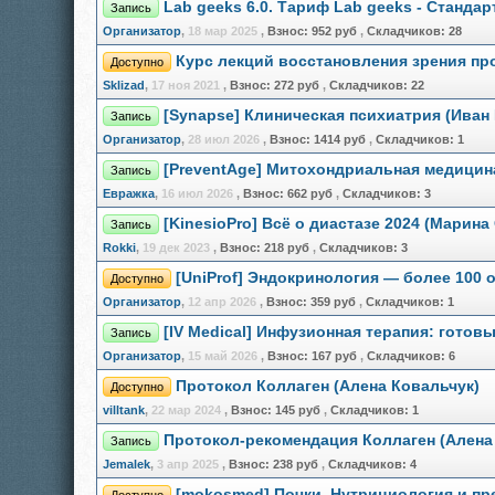
Lab geeks 6.0. Тариф Lab geeks - Станда
Запись
Организатор
,
18 мар 2025
,
Взнос:
952 руб
,
Складчиков:
28
Курс лекций восстановления зрения п
Доступно
Sklizad
,
17 ноя 2021
,
Взнос:
272 руб
,
Складчиков:
22
[Synapse] Клиническая психиатрия (Иван
Запись
Организатор
,
28 июл 2026
,
Взнос:
1414 руб
,
Складчиков:
1
[PreventAge] Митохондриальная медицин
Запись
Евражкa
,
16 июл 2026
,
Взнос:
662 руб
,
Складчиков:
3
[KinesioPro] Всё о диастазе 2024 (Марина
Запись
Rokki
,
19 дек 2023
,
Взнос:
218 руб
,
Складчиков:
3
[UniProf] Эндокринология — более 100 
Доступно
Организатор
,
12 апр 2026
,
Взнос:
359 руб
,
Складчиков:
1
[IV Medical] Инфузионная терапия: готов
Запись
Организатор
,
15 май 2026
,
Взнос:
167 руб
,
Складчиков:
6
Протокол Коллаген (Алена Ковальчук)
Доступно
villtank
,
22 мар 2024
,
Взнос:
145 руб
,
Складчиков:
1
Протокол-рекомендация Коллаген (Алена
Запись
Jemalek
,
3 апр 2025
,
Взнос:
238 руб
,
Складчиков:
4
[mokosmed] Почки. Нутрициология и пр