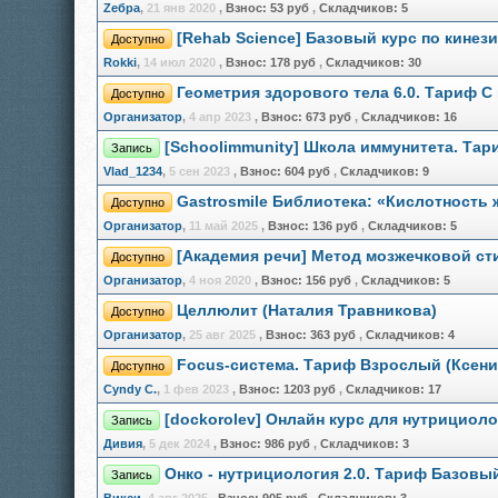
Zебра
,
21 янв 2020
,
Взнос:
53 руб
,
Складчиков:
5
[Rehab Science] Базовый курс по кине
Доступно
Rokki
,
14 июл 2020
,
Взнос:
178 руб
,
Складчиков:
30
Геометрия здорового тела 6.0. Тариф С
Доступно
Организатор
,
4 апр 2023
,
Взнос:
673 руб
,
Складчиков:
16
[Schoolimmunity] Школа иммунитета. Тар
Запись
Vlad_1234
,
5 сен 2023
,
Взнос:
604 руб
,
Складчиков:
9
Gastrosmile Библиотека: «Кислотность 
Доступно
Организатор
,
11 май 2025
,
Взнос:
136 руб
,
Складчиков:
5
[Академия речи] Метод мозжечковой ст
Доступно
Организатор
,
4 ноя 2020
,
Взнос:
156 руб
,
Складчиков:
5
Целлюлит (Наталия Травникова)
Доступно
Организатор
,
25 авг 2025
,
Взнос:
363 руб
,
Складчиков:
4
Focus-система. Тариф Взрослый (Ксени
Доступно
Cyndy C.
,
1 фев 2023
,
Взнос:
1203 руб
,
Складчиков:
17
[dockorolev] Онлайн курс для нутрициол
Запись
Дивия
,
5 дек 2024
,
Взнос:
986 руб
,
Складчиков:
3
Онко - нутрициология 2.0. Тариф Базовы
Запись