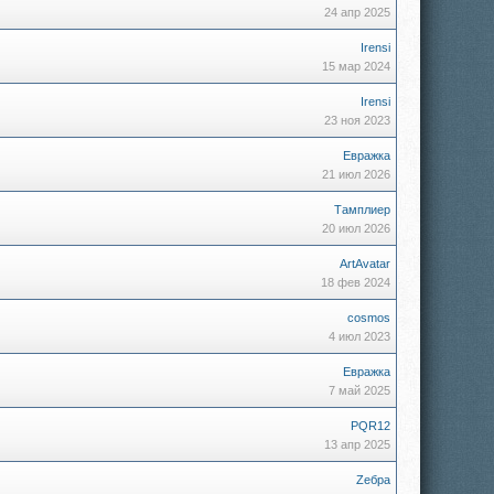
24 апр 2025
Irensi
15 мар 2024
Irensi
23 ноя 2023
в
Евражкa
21 июл 2026
Тамплиер
20 июл 2026
ArtAvatar
18 фев 2024
cosmos
4 июл 2023
Евражкa
7 май 2025
PQR12
13 апр 2025
Zебра