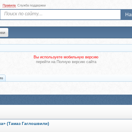
Правила
Служба поддержки
На
жки
Вы используете мобильную версию
перейти на
Полную версию сайта
то
ка» (Тамаз Гаглошвили)