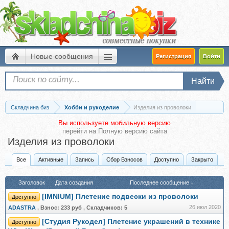
Новые сообщения
Регистрация
Войти
Найти
Складчина биз
Хобби и рукоделие
Изделия из проволоки
Вы используете мобильную версию
перейти на
Полную версию сайта
Изделия из проволоки
Все
Активные
Запись
Сбор Взносов
Доступно
Закрыто
Заголовок
Дата создания
Последнее сообщение ↓
[IMNIUM] Плетение подвески из проволоки
Доступно
26 июл 2020
ADASTRA
,
Взнос:
233 руб
,
Складчиков:
5
[Студия Рукодел] Плетение украшений в технике
Доступно