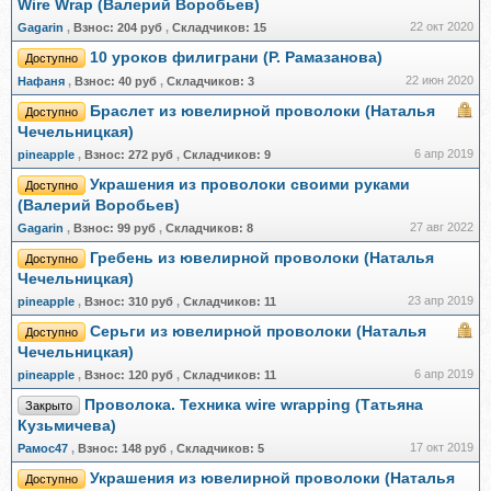
Wire Wrap (Валерий Воробьев)
22 окт 2020
Gagarin
,
Взнос:
204 руб
,
Складчиков:
15
10 уроков филиграни (Р. Рамазанова)
Доступно
22 июн 2020
Нафаня
,
Взнос:
40 руб
,
Складчиков:
3
Браслет из ювелирной проволоки (Наталья
Доступно
Чечельницкая)
6 апр 2019
pineapple
,
Взнос:
272 руб
,
Складчиков:
9
Украшения из проволоки своими руками
Доступно
(Валерий Воробьев)
27 авг 2022
Gagarin
,
Взнос:
99 руб
,
Складчиков:
8
Гребень из ювелирной проволоки (Наталья
Доступно
Чечельницкая)
23 апр 2019
pineapple
,
Взнос:
310 руб
,
Складчиков:
11
Серьги из ювелирной проволоки (Наталья
Доступно
Чечельницкая)
6 апр 2019
pineapple
,
Взнос:
120 руб
,
Складчиков:
11
Проволока. Техника wire wrapping (Татьяна
Закрыто
Кузьмичева)
17 окт 2019
Рамос47
,
Взнос:
148 руб
,
Складчиков:
5
Украшения из ювелирной проволоки (Наталья
Доступно