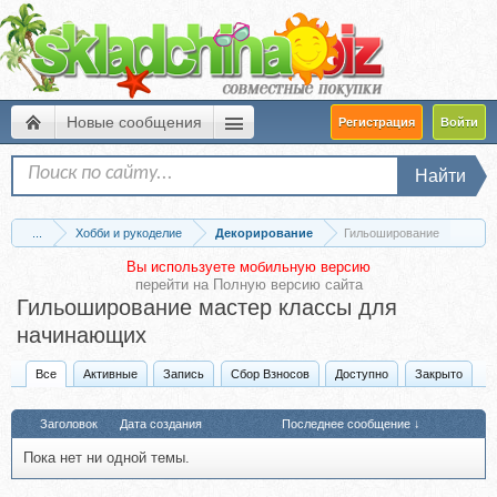
Новые сообщения
Регистрация
Войти
Найти
...
Хобби и рукоделие
Декорирование
Гильоширование
Вы используете мобильную версию
перейти на
Полную версию сайта
Гильоширование мастер классы для
начинающих
Все
Активные
Запись
Сбор Взносов
Доступно
Закрыто
Заголовок
Дата создания
Последнее сообщение ↓
Пока нет ни одной темы.