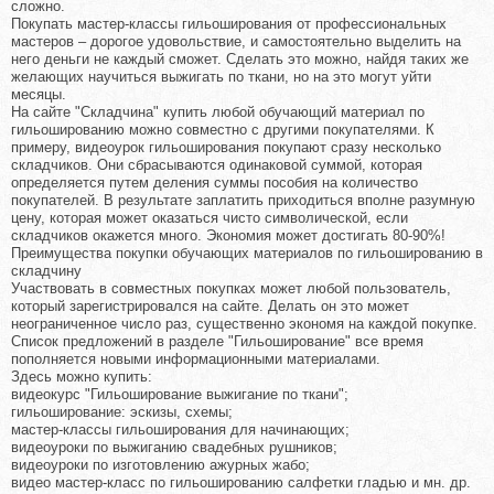
сложно.
Покупать мастер-классы гильоширования от профессиональных
мастеров – дорогое удовольствие, и самостоятельно выделить на
него деньги не каждый сможет. Сделать это можно, найдя таких же
желающих научиться выжигать по ткани, но на это могут уйти
месяцы.
На сайте "Складчина" купить любой обучающий материал по
гильошированию можно совместно с другими покупателями. К
примеру, видеоурок гильоширования покупают сразу несколько
складчиков. Они сбрасываются одинаковой суммой, которая
определяется путем деления суммы пособия на количество
покупателей. В результате заплатить приходиться вполне разумную
цену, которая может оказаться чисто символической, если
складчиков окажется много. Экономия может достигать 80-90%!
Преимущества покупки обучающих материалов по гильошированию в
складчину
Участвовать в совместных покупках может любой пользователь,
который зарегистрировался на сайте. Делать он это может
неограниченное число раз, существенно экономя на каждой покупке.
Список предложений в разделе "Гильоширование" все время
пополняется новыми информационными материалами.
Здесь можно купить:
видеокурс "Гильоширование выжигание по ткани";
гильоширование: эскизы, схемы;
мастер-классы гильоширования для начинающих;
видеоуроки по выжиганию свадебных рушников;
видеоуроки по изготовлению ажурных жабо;
видео мастер-класс по гильошированию салфетки гладью и мн. др.