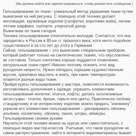
(Вы должны войти или зарегистрироваться, чтобы разместить сообщение.)
Гильоширование по ткани - уникальный метод украшения ткани путем
выжигания на ней рисунка. С помощью этой техники делают
аппликации, кружевные изделия (салфетки, воротники жабо), легкие
летние шарфики, скатерти, узорчатый декор.
Выжигание по ткани сегодня
Техника гильоширования относительно молодая. Считается, что она
зародилась в России в 80-ых гг. прошлого века, хотя нечто подобное
существовало и за сто лет до этого в Германии.
Сейчас гильоширование – это выжигание специальным прибором,
который работает только на синтетических тканях, что обусловлено
их составом. Только синтетика хорошо поддается плавлению,
натуральные ткани горят! Именно поэтому освоить этот вид
рукоделия непросто. Нужно обладать хорошим художественным
вкусом, креативно мыслить и знать, при каких температурах
плавятся разные виды ткани.
Пройдя курсы гильоширования у мастера, появляется возможность
изготавливать дополнения к одежде: украшать элементами
гильоширования жилетки, платья, кофты, делать эксклюзивные
аксессуары - платки, броши, серьги или цветы. Практически любому
стандартному и не интересному изделию можно придать "изюминку",
украсив его элементами гильоширования – декорировать обложку
альбома, косметичку, обложку, панно, шторы, абажуры.
Гильоширование своими руками
Научиться этой технике можно на курсах или самостоятельно, с
помощью видео мастер-классов. Учитывая, что такое рукоделие не
самое распространенное, найти в интернете видеоматериалы бывает