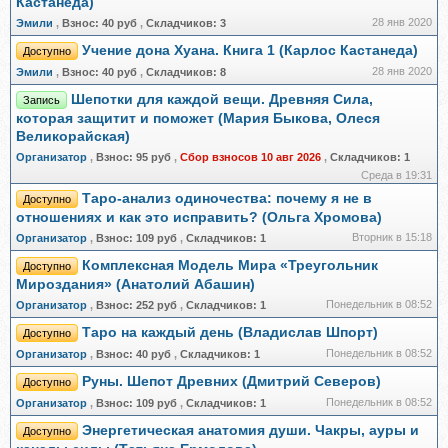
Кастанеда)
28 янв 2020
Эмили
,
Взнос:
40 руб
,
Складчиков:
3
Учение дона Хуана. Книга 1 (Карлос Кастанеда)
Доступно
28 янв 2020
Эмили
,
Взнос:
40 руб
,
Складчиков:
8
Шепотки для каждой вещи. Древняя Сила,
Запись
которая защитит и поможет (Мария Быкова, Олеся
Великорайская)
Организатор
,
Взнос:
95 руб
,
Сбор взносов 10 авг 2026
,
Складчиков:
1
Среда в 19:31
Таро-анализ одиночества: почему я не в
Доступно
отношениях и как это исправить? (Ольга Хромова)
Вторник в 15:18
Организатор
,
Взнос:
109 руб
,
Складчиков:
1
Комплексная Модель Мира «Треугольник
Доступно
Мироздания» (Анатолий Абашин)
Понедельник в 08:52
Организатор
,
Взнос:
252 руб
,
Складчиков:
1
Таро на каждый день (Владислав Шпорт)
Доступно
Понедельник в 08:52
Организатор
,
Взнос:
40 руб
,
Складчиков:
1
Руны. Шепот Древних (Дмитрий Северов)
Доступно
Понедельник в 08:52
Организатор
,
Взнос:
109 руб
,
Складчиков:
1
Энергетическая анатомия души. Чакры, ауры и
Доступно