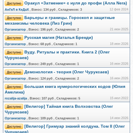
Оракул «Затмение» с нуля до профи (Алла Nera)
Доступно
12 фев 2024
АнГеЛ в КеДаХ
,
Взнос:
134 руб
,
Складчиков:
3
Барьеры и границы. Гороскоп и защитные
Доступно
механизмы человека (Лиз Грин)
21 июн 2025
Организатор
,
Взнос:
196 руб
,
Складчиков:
2
Русская магия (Наталья Бренди)
Доступно
18 июн 2026
Организатор
,
Взнос:
68 руб
,
Складчиков:
1
Вуду. Ритуалы и практики. Книга 2 (Олег
Доступно
Чуруксаев)
16 июн 2026
Организатор
,
Взнос:
249 руб
,
Складчиков:
1
Демонология - теория (Олег Чуруксаев)
Доступно
16 июн 2026
Организатор
,
Взнос:
124 руб
,
Складчиков:
2
Большая книга нумерологических кодов (Юлия
Доступно
Амелина)
15 июл 2022
rozalija-azalija
,
Взнос:
107 руб
,
Складчиков:
5
[Велигор] Тайная книга Волховства (Олег
Доступно
Чуруксаев)
14 июн 2026
Организатор
,
Взнос:
109 руб
,
Складчиков:
1
[Велигор] Гримуар знаний колдуна. Том II (Олег
Доступно
Чуруксаев)