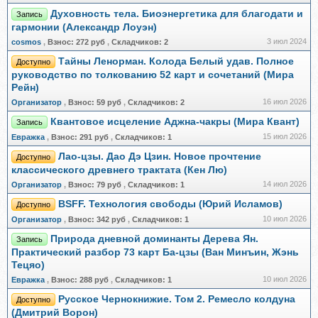
Духовность тела. Биоэнергетика для благодати и
Запись
гармонии (Александр Лоуэн)
3 июл 2024
cosmos
,
Взнос:
272 руб
,
Складчиков:
2
Тайны Ленорман. Колода Белый удав. Полное
Доступно
руководство по толкованию 52 карт и сочетаний (Мира
Рейн)
16 июл 2026
Организатор
,
Взнос:
59 руб
,
Складчиков:
2
Квантовое исцеление Аджна-чакры (Мира Квант)
Запись
15 июл 2026
Евражкa
,
Взнос:
291 руб
,
Складчиков:
1
Лао-цзы. Дао Дэ Цзин. Новое прочтение
Доступно
классического древнего трактата (Кен Лю)
14 июл 2026
Организатор
,
Взнос:
79 руб
,
Складчиков:
1
BSFF. Технология свободы (Юрий Исламов)
Доступно
10 июл 2026
Организатор
,
Взнос:
342 руб
,
Складчиков:
1
Природа дневной доминанты Дерева Ян.
Запись
Практический разбор 73 карт Ба-цзы (Ван Минъин, Жэнь
Тецяо)
10 июл 2026
Евражкa
,
Взнос:
288 руб
,
Складчиков:
1
Русское Чернокнижие. Том 2. Ремесло колдуна
Доступно
(Дмитрий Ворон)