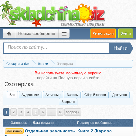
Новые сообщения
Регистрация
Войти
Найти
Складчина биз
Книги
Эзотерика
Вы используете мобильную версию
перейти на
Полную версию сайта
Эзотерика
Все
Аудиокниги
Активные
Запись
Сбор Взносов
Доступно
Закрыто
1
2
3
4
5
6
→
18
вперёд >
Заголовок
Дата создания
Последнее сообщение ↓
Отдельная реальность. Книга 2 (Карлос
Доступно