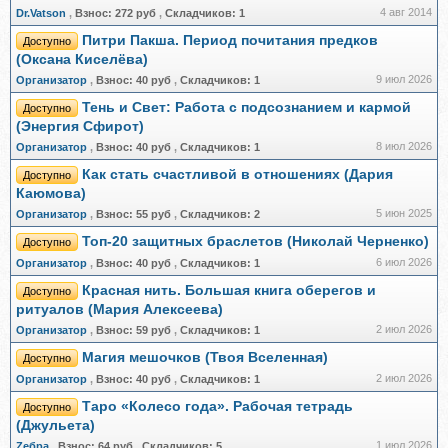
4 авг 2014
Dr.Vatson
,
Взнос:
272 руб
,
Складчиков:
1
Питри Пакша. Период почитания предков
Доступно
(Оксана Киселёва)
9 июл 2026
Организатор
,
Взнос:
40 руб
,
Складчиков:
1
Тень и Свет: Работа с подсознанием и кармой
Доступно
(Энергия Сфирот)
8 июл 2026
Организатор
,
Взнос:
40 руб
,
Складчиков:
1
Как стать счастливой в отношениях (Дария
Доступно
Каюмова)
5 июн 2025
Организатор
,
Взнос:
55 руб
,
Складчиков:
2
Топ-20 защитных браслетов (Николай Черненко)
Доступно
6 июл 2026
Организатор
,
Взнос:
40 руб
,
Складчиков:
1
Красная нить. Большая книга оберегов и
Доступно
ритуалов (Мария Алексеева)
2 июл 2026
Организатор
,
Взнос:
59 руб
,
Складчиков:
1
Магия мешочков (Твоя Вселенная)
Доступно
2 июл 2026
Организатор
,
Взнос:
40 руб
,
Складчиков:
1
Таро «Колесо года». Рабочая тетрадь
Доступно
(Джульета)
1 июл 2026
Zебра
,
Взнос:
64 руб
,
Складчиков:
5