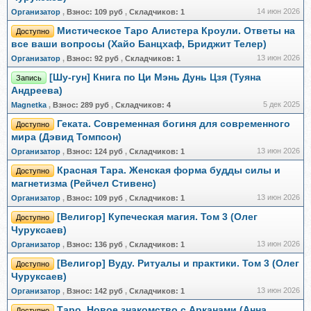
14 июн 2026
Организатор
,
Взнос:
109 руб
,
Складчиков:
1
Мистическое Таро Алистера Кроули. Ответы на
Доступно
все ваши вопросы (Хайо Банцхаф, Бриджит Телер)
13 июн 2026
Организатор
,
Взнос:
92 руб
,
Складчиков:
1
[Шу-гун] Книга по Ци Мэнь Дунь Цзя (Туяна
Запись
Андреева)
5 дек 2025
Magnetka
,
Взнос:
289 руб
,
Складчиков:
4
Геката. Современная богиня для современного
Доступно
мира (Дэвид Томпсон)
13 июн 2026
Организатор
,
Взнос:
124 руб
,
Складчиков:
1
Красная Тара. Женская форма будды силы и
Доступно
магнетизма (Рейчел Стивенс)
13 июн 2026
Организатор
,
Взнос:
109 руб
,
Складчиков:
1
[Велигор] Купеческая магия. Том 3 (Олег
Доступно
Чуруксаев)
13 июн 2026
Организатор
,
Взнос:
136 руб
,
Складчиков:
1
[Велигор] Вуду. Ритуалы и практики. Том 3 (Олег
Доступно
Чуруксаев)
13 июн 2026
Организатор
,
Взнос:
142 руб
,
Складчиков:
1
Таро. Новое знакомство с Арканами (Анна
Доступно