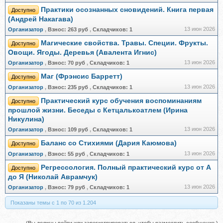
Практики осознанных сновидений. Книга первая
Доступно
(Андрей Накагава)
13 июн 2026
Организатор
,
Взнос:
263 руб
,
Складчиков:
1
Магические свойства. Травы. Специи. Фрукты.
Доступно
Овощи. Ягоды. Деревья (Авалента Игнис)
13 июн 2026
Организатор
,
Взнос:
70 руб
,
Складчиков:
1
Маг (Фрэнсис Барретт)
Доступно
13 июн 2026
Организатор
,
Взнос:
235 руб
,
Складчиков:
1
Практический курс обучения воспоминаниям
Доступно
прошлой жизни. Беседы с Кетцалькоатлем (Ирина
Никулина)
13 июн 2026
Организатор
,
Взнос:
109 руб
,
Складчиков:
1
Баланс со Стихиями (Дария Каюмова)
Доступно
13 июн 2026
Организатор
,
Взнос:
55 руб
,
Складчиков:
1
Регрессология. Полный практический курс от А
Доступно
до Я (Николай Аврамчук)
13 июн 2026
Организатор
,
Взнос:
79 руб
,
Складчиков:
1
Показаны темы с 1 по 70 из 1.204