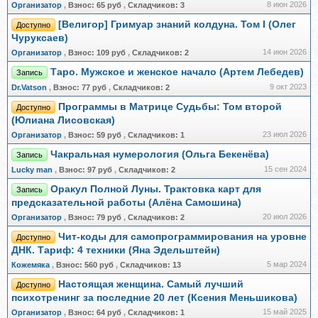
8 июн 2026
Организатор
,
Взнос:
65 руб
,
Складчиков:
3
[Велигор] Гримуар знаний колдуна. Том I (Олег
Доступно
Чуруксаев)
14 июн 2026
Организатор
,
Взнос:
109 руб
,
Складчиков:
2
Таро. Мужское и женское начало (Артем Лебедев)
Запись
9 окт 2023
Dr.Vatson
,
Взнос:
77 руб
,
Складчиков:
2
Программы в Матрице Судьбы: Том второй
Доступно
(Юлиана Лисовская)
23 июл 2026
Организатор
,
Взнос:
59 руб
,
Складчиков:
1
Чакральная нумерология (Ольга Бекенёва)
Запись
15 сен 2024
Lucky man
,
Взнос:
97 руб
,
Складчиков:
2
Оракул Полной Луны. Трактовка карт для
Запись
предсказательной работы (Алёна Самошина)
20 июл 2026
Организатор
,
Взнос:
79 руб
,
Складчиков:
2
Чит-коды для самопрограммирования на уровне
Доступно
ДНК. Тариф: 4 техники (Яна Эдельштейн)
5 мар 2024
Кожемяка
,
Взнос:
560 руб
,
Складчиков:
13
Настоящая женщина. Самый лучший
Доступно
психотренинг за последние 20 лет (Ксения Меньшикова)
15 май 2025
Организатор
,
Взнос:
64 руб
,
Складчиков:
1