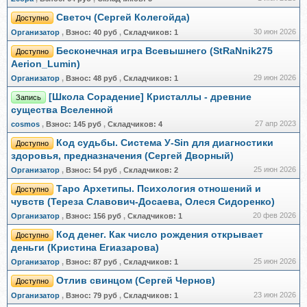
Светоч (Сергей Колегойда)
Доступно
30 июн 2026
Организатор
,
Взнос:
40 руб
,
Складчиков:
1
Бесконечная игра Всевышнего (StRaNnik275
Доступно
Aerion_Lumin)
29 июн 2026
Организатор
,
Взнос:
48 руб
,
Складчиков:
1
[Школа Сорадение] Кристаллы - древние
Запись
существа Вселенной
27 апр 2023
cosmos
,
Взнос:
145 руб
,
Складчиков:
4
Код судьбы. Система У-Sin для диагностики
Доступно
здоровья, предназначения (Сергей Дворный)
25 июн 2026
Организатор
,
Взнос:
54 руб
,
Складчиков:
2
Таро Архетипы. Психология отношений и
Доступно
чувств (Тереза Славович-Досаева, Олеся Сидоренко)
20 фев 2026
Организатор
,
Взнос:
156 руб
,
Складчиков:
1
Код денег. Как число рождения открывает
Доступно
деньги (Кристина Егиазарова)
25 июн 2026
Организатор
,
Взнос:
87 руб
,
Складчиков:
1
Отлив свинцом (Сергей Чернов)
Доступно
23 июн 2026
Организатор
,
Взнос:
79 руб
,
Складчиков:
1