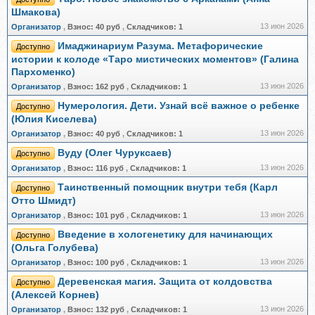
Шмакова)
13 июн 2026
Организатор
,
Взнос:
40 руб
,
Складчиков:
1
Имаджинариум Разума. Метафорические
Доступно
истории к колоде «Таро мистических моментов» (Галина
Пархоменко)
13 июн 2026
Организатор
,
Взнос:
162 руб
,
Складчиков:
1
Нумерология. Дети. Узнай всё важное о ребенке
Доступно
(Юлия Киселева)
13 июн 2026
Организатор
,
Взнос:
40 руб
,
Складчиков:
1
Вуду (Олег Чуруксаев)
Доступно
13 июн 2026
Организатор
,
Взнос:
116 руб
,
Складчиков:
1
Таинственный помощник внутри тебя (Карл
Доступно
Отто Шмидт)
13 июн 2026
Организатор
,
Взнос:
101 руб
,
Складчиков:
1
Введение в хологенетику для начинающих
Доступно
(Ольга Голубева)
13 июн 2026
Организатор
,
Взнос:
100 руб
,
Складчиков:
1
Деревенская магия. Защита от колдовства
Доступно
(Алексей Корнев)
13 июн 2026
Организатор
,
Взнос:
132 руб
,
Складчиков:
1