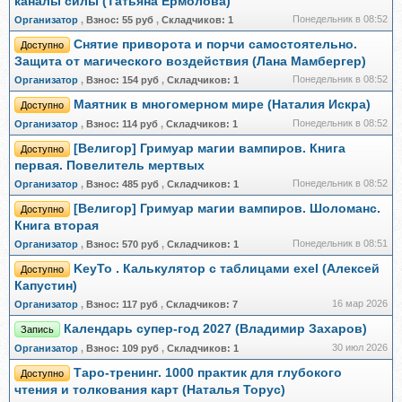
каналы силы (Татьяна Ермолова)
Понедельник в 08:52
Организатор
,
Взнос:
55 руб
,
Складчиков:
1
Снятие приворота и порчи самостоятельно.
Доступно
Защита от магического воздействия (Лана Мамбергер)
Понедельник в 08:52
Организатор
,
Взнос:
154 руб
,
Складчиков:
1
Маятник в многомерном мире (Наталия Искра)
Доступно
Понедельник в 08:52
Организатор
,
Взнос:
114 руб
,
Складчиков:
1
[Велигор] Гримуар магии вампиров. Книга
Доступно
первая. Повелитель мертвых
Понедельник в 08:52
Организатор
,
Взнос:
485 руб
,
Складчиков:
1
[Велигор] Гримуар магии вампиров. Шоломанс.
Доступно
Книга вторая
Понедельник в 08:51
Организатор
,
Взнос:
570 руб
,
Складчиков:
1
KeyTo . Калькулятор с таблицами exel (Алексей
Доступно
Капустин)
16 мар 2026
Организатор
,
Взнос:
117 руб
,
Складчиков:
7
Календарь супер-год 2027 (Владимир Захаров)
Запись
30 июл 2026
Организатор
,
Взнос:
109 руб
,
Складчиков:
1
Таро-тренинг. 1000 практик для глубокого
Доступно
чтения и толкования карт (Наталья Торус)