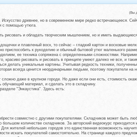
(Вы 
а. Искусство древнее, но в современном мире редко встречающееся. Се
и с помощью утюга.
ть рисовать и обладать творческим мышлением, но и иметь выдающиеся 
.
ощечки и плавленый воск, то сейчас – гладкий картон и восковые мелк
ожно приспособить к рукоделию и обычный бытовой утюг маленького разме
коделием, ее техника сопряжена с определенными сложностями. Наприме
ого, красиво рисовать и рисовать в принципе умеют далеко не все, и та
ться делать уникальные картины. Учитывая редкость техники, полученн
которая всегда ценится неординарными людьми, поэтому покупатели на н
 сложно даже в крупном городе. Но даже если они есть, стоимость ока
ть обучающий материал, и сделать это в складчину.
разделе "Энкаустика". Здесь есть:
обрести совместно с другими покупателями. Складчиков может быть лю
большом количестве складчиков. За авторский видеокурс приходится ино
 Для жителей небольших городов это единственная возможность научить
ости искать покупателей самостоятельно. На странице каждого предлож