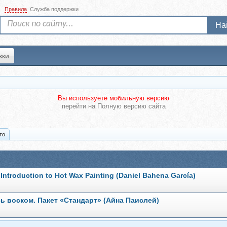
Правила
Служба поддержки
На
жки
Вы используете мобильную версию
перейти на
Полную версию сайта
то
ntroduction to Hot Wax Painting (Daniel Bahena García)
сь воском. Пакет «Стандарт» (Айна Паислей)