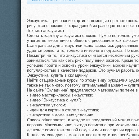
Показаны темы с 1 по 2 из 2
Энкаустика – рисование картин с помощью цветного воск
рисуются с помощью карандашей из разноцветного воска 
Техника энкаустика
Сделать картину энкаустика сложно. Нужно не только уме
утюгом не имеет ничего общего с рисованием как таковым
Если раньше для энкаустики использовались деревянные д
удается редко, и то, только в интернете под заказ. Но м
Несмотря на то, что энкаустика считается несложным ру
заниматься, так как сеть риск получения ожогов. Кроме т
успешно пройти и освоить уроки энкаустики, можно научи
популярностью в качестве подарков. Это ручная работа, 
Энкаустика: купить в складчину
Найти стационарные курсы по этому виду рукоделия будет
также не так много, поэтому оптимальный вариант – купи
На сайте "Складчина" предлагаются материалы по теме в 
- видео мастер-классы энкаустики;
- видео "Энкаустика с нуля";
- энкаустика утюгом;
- идеи для картин в стиле энкаустика;
- энкаустика в домашних условиях.
Список обновляется, и каждое из предложений можно при
поровну. Максимальная выгода возможна при максимально 
дешевле самостоятельной покупки или посещения курсов.
К плюсам складчины можно отнести отсутствие необходим