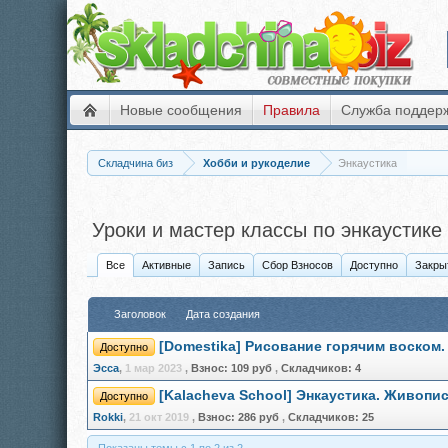
Новые сообщения
Правила
Служба поддер
Складчина биз
Хобби и рукоделие
Энкаустика
Уроки и мастер классы по энкаустике
Все
Активные
Запись
Сбор Взносов
Доступно
Закры
Заголовок
Дата создания
[Domestika] Рисование горячим воском. I
Доступно
Эсса
,
1 мар 2023
,
Взнос:
109 руб
,
Складчиков:
4
[Kalacheva School] Энкаустика. Живопи
Доступно
Rokki
,
21 окт 2019
,
Взнос:
286 руб
,
Складчиков:
25