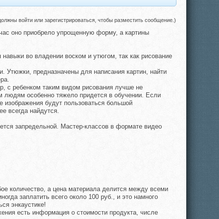
должны войти или зарегистрироваться, чтобы разместить сообщение.)
йчас оно приобрело упрощенную форму, а картины
навыки во владении воском и утюгом, так как рисование
и. Утюжки, предназначены для написания картин, найти
ра.
р, с ребенком таким видом рисования лучше не
ким людям особенно тяжело придется в обучении. Если
ые изображения будут пользоваться большой
ее всегда найдутся.
жется запредельной. Мастер-классов в формате видео
бое количество, а цена материала делится между всеми
гда заплатить всего около 100 руб., и это намного
ся энкаустике!
ения есть информация о стоимости продукта, числе