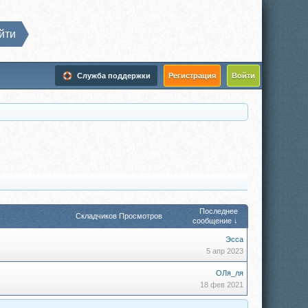
йти
Служба поддержки
Регистрация
Войти
Последнее
Складчиков
Просмотров
сообщение ↓
Эсса
5 апр 2023
ОЛя_ля
18 фев 2021