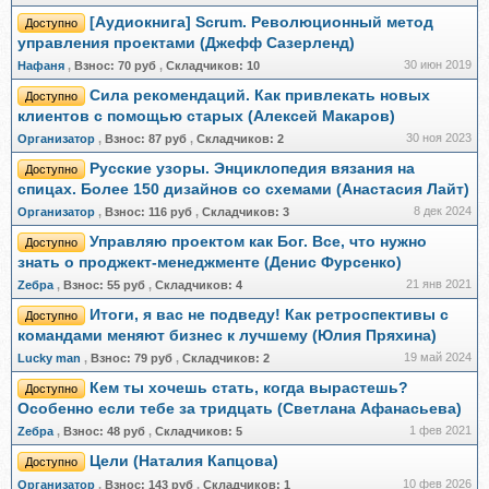
[Аудиокнига] Scrum. Революционный метод
Доступно
управления проектами (Джефф Сазерленд)
30 июн 2019
Нафаня
,
Взнос:
70 руб
,
Складчиков:
10
Сила рекомендаций. Как привлекать новых
Доступно
клиентов с помощью старых (Алексей Макаров)
30 ноя 2023
Организатор
,
Взнос:
87 руб
,
Складчиков:
2
Русские узоры. Энциклопедия вязания на
Доступно
спицах. Более 150 дизайнов со схемами (Анастасия Лайт)
8 дек 2024
Организатор
,
Взнос:
116 руб
,
Складчиков:
3
Управляю проектом как Бог. Все, что нужно
Доступно
знать о проджект-менеджменте (Денис Фурсенко)
21 янв 2021
Zебра
,
Взнос:
55 руб
,
Складчиков:
4
Итоги, я вас не подведу! Как ретроспективы с
Доступно
командами меняют бизнес к лучшему (Юлия Пряхина)
19 май 2024
Lucky man
,
Взнос:
79 руб
,
Складчиков:
2
Кем ты хочешь стать, когда вырастешь?
Доступно
Особенно если тебе за тридцать (Светлана Афанасьева)
1 фев 2021
Zебра
,
Взнос:
48 руб
,
Складчиков:
5
Цели (Наталия Капцова)
Доступно
10 фев 2026
Организатор
,
Взнос:
143 руб
,
Складчиков:
1