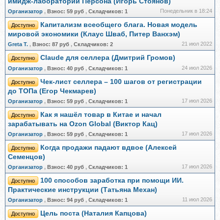
имидж-лабораторий Персона (Игорь Стоянов)
Понедельник в 18:24
Организатор
,
Взнос:
59 руб
,
Складчиков:
1
Капитализм всеобщего блага. Новая модель
Доступно
мировой экономики (Клаус Шваб, Питер Ванхэм)
21 июл 2022
Greta Т.
,
Взнос:
87 руб
,
Складчиков:
2
Claude для селлера (Дмитрий Громов)
Доступно
24 июл 2026
Организатор
,
Взнос:
40 руб
,
Складчиков:
1
Чек-лист селлера – 100 шагов от регистрации
Доступно
до ТОПа (Егор Чекмарев)
17 июл 2026
Организатор
,
Взнос:
59 руб
,
Складчиков:
1
Как я нашёл товар в Китае и начал
Доступно
зарабатывать на Ozon Global (Виктор Кац)
17 июл 2026
Организатор
,
Взнос:
59 руб
,
Складчиков:
1
Когда продажи падают вдвое (Алексей
Доступно
Семенцов)
17 июл 2026
Организатор
,
Взнос:
40 руб
,
Складчиков:
1
100 способов заработка при помощи ИИ.
Доступно
Практические инструкции (Татьяна Механ)
11 июл 2026
Организатор
,
Взнос:
94 руб
,
Складчиков:
1
Цель поста (Наталия Капцова)
Доступно