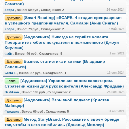
Самитов)
24 мар 2024
Zебра
,
Взнос:
59 руб
,
Складчиков:
2
[Smart Reading] eSCAPE: 4 стадии превращения
Доступно
в успешного предпринимателя. Саммари (Аник Сингал)
7 май 2024
Zебра
,
Взнос:
79 руб
,
Складчиков:
2
[Аудиокнига] Никогда не теряйте клиента.
Доступно
Превратите любого покупателя в пожизненного (Джоуи
Коулман)
1 авг 2021
Фэйт
,
Взнос:
46 руб
,
Складчиков:
5
Бизнес, статистика и котики (Владимир
Доступно
Савельев)
13 сен 2024
Greta Т.
,
Взнос:
87 руб
,
Складчиков:
1
[Аудиокнига] Управление своим характером.
Запись
Стратегии жизни для руководителя (Александр Фридман)
24 ноя 2023
Dr.Vatson
,
Взнос:
109 руб
,
Складчиков:
2
[Аудиокнига] Взрывной подкаст (Кристен
Доступно
Майнцер)
31 авг 2021
Фридрик
,
Взнос:
66 руб
,
Складчиков:
5
Метод StoryBrand. Расскажите о своем бренде
Доступно
так, чтобы в него влюбились (Дональд Миллер)