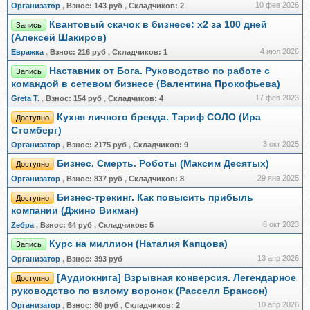
10 фев 2026
Организатор
,
Взнос:
143 руб
,
Складчиков:
2
Квантовый скачок в бизнесе: x2 за 100 дней
Запись
(Алексей Шакиров)
4 июл 2026
Евражкa
,
Взнос:
216 руб
,
Складчиков:
1
Наставник от Бога. Руководство по работе с
Запись
командой в сетевом бизнесе (Валентина Прокофьева)
17 фев 2023
Greta Т.
,
Взнос:
154 руб
,
Складчиков:
4
Кухня личного бренда. Тариф СОЛО (Ира
Доступно
Стомберг)
3 окт 2025
Организатор
,
Взнос:
2175 руб
,
Складчиков:
9
Бизнес. Смерть. Роботы (Максим Десятых)
Доступно
29 янв 2025
Организатор
,
Взнос:
837 руб
,
Складчиков:
8
Бизнес-трекинг. Как повысить прибыль
Доступно
компании (Джино Викман)
8 окт 2023
Zебра
,
Взнос:
64 руб
,
Складчиков:
5
Курс на миллион (Наталия Капцова)
Запись
13 апр 2026
Организатор
,
Взнос:
393 руб
[Аудиокнига] Взрывная конверсия. Легендарное
Доступно
руководство по взлому воронок (Расселл Брансон)
10 апр 2026
Организатор
,
Взнос:
80 руб
,
Складчиков:
2