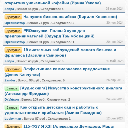
открытию уникальной кофейни (Ирина Ускова)
25 мар 2024
Zебра
,
Взнос:
44 руб
,
Складчиков:
4
На чужих бизнес-ошибках (Кирилл Кошенков)
Доступно
30 ноя 2024
Организатор
,
Взнос:
74 руб
,
Складчиков:
2
PROзакупки. Полный курс для
Доступно
предпринимателей (Эдуард Трымбовецкий)
20 ноя 2024
Организатор
,
Взнос:
91 руб
,
Складчиков:
1
19 системных заблуждений малого бизнеса и
Доступно
фриланса (Василий Смирнов)
30 май 2023
Zебра
,
Взнос:
40 руб
,
Складчиков:
5
Эффективное коммерческое предложение
Доступно
(Денис Каплунов)
26 апр 2015
Zander
,
Взнос:
98 руб
,
Складчиков:
5
[Аудиокнига] Искусство конструктивного диалога
Запись
(Александр Фридман)
24 ноя 2023
Dr.Vatson
,
Взнос:
109 руб
,
Складчиков:
2
Как открыть детский сад и работать с
Запись
удовольствием и прибылью (Амина Гамидова)
12 сен 2024
Lucky man
,
Взнос:
87 руб
,
Складчиков:
1
115-ФЗ? Я ХЗ! (Александра Демидова, Марат
Доступно