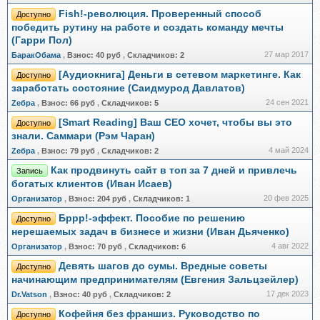
Fish!-революция. Проверенный способ
Доступно
победить рутину на работе и создать команду мечты
(Гарри Пол)
27 мар 2017
БаракОбама
,
Взнос:
40 руб
,
Складчиков:
2
[Аудиокнига] Деньги в сетевом маркетинге. Как
Доступно
заработать состояние (Саидмурод Давлатов)
24 сен 2021
Zебра
,
Взнос:
66 руб
,
Складчиков:
5
[Smart Reading] Ваш СЕО хочет, чтобы вы это
Доступно
знали. Саммари (Рэм Чаран)
4 май 2024
Zебра
,
Взнос:
79 руб
,
Складчиков:
2
Как продвинуть сайт в топ за 7 дней и привлечь
Запись
богатых клиентов (Иван Исаев)
20 фев 2025
Организатор
,
Взнос:
204 руб
,
Складчиков:
1
Бррр!-эффект. Пособие по решению
Доступно
нерешаемых задач в бизнесе и жизни (Иван Дьяченко)
4 авг 2022
Организатор
,
Взнос:
70 руб
,
Складчиков:
6
Девять шагов до сумы. Вредные советы
Доступно
начинающим предпринимателям (Евгения Зальцзейлер)
17 дек 2023
Dr.Vatson
,
Взнос:
40 руб
,
Складчиков:
2
Кофейня без франшиз. Руководство по
Доступно