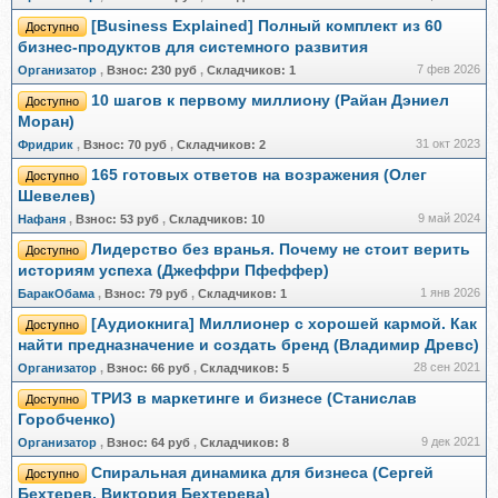
[Business Explained] Полный комплект из 60
Доступно
бизнес-продуктов для системного развития
7 фев 2026
Организатор
,
Взнос:
230 руб
,
Складчиков:
1
10 шагов к первому миллиону (Райан Дэниел
Доступно
Моран)
31 окт 2023
Фридрик
,
Взнос:
70 руб
,
Складчиков:
2
165 готовых ответов на возражения (Олег
Доступно
Шевелев)
9 май 2024
Нафаня
,
Взнос:
53 руб
,
Складчиков:
10
Лидерство без вранья. Почему не стоит верить
Доступно
историям успеха (Джеффри Пфеффер)
1 янв 2026
БаракОбама
,
Взнос:
79 руб
,
Складчиков:
1
[Аудиокнига] Миллионер с хорошей кармой. Как
Доступно
найти предназначение и создать бренд (Владимир Древс)
28 сен 2021
Организатор
,
Взнос:
66 руб
,
Складчиков:
5
ТРИЗ в маркетинге и бизнесе (Станислав
Доступно
Горобченко)
9 дек 2021
Организатор
,
Взнос:
64 руб
,
Складчиков:
8
Спиральная динамика для бизнеса (Сергей
Доступно
Бехтерев, Виктория Бехтерева)