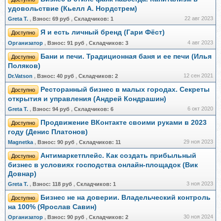
удовольствие (Кьелл А. Нордстрем)
22 авг 2023
Greta Т.
,
Взнос:
69 руб
,
Складчиков:
1
Я и есть личный бренд (Гари Фёст)
Доступно
4 авг 2023
Организатор
,
Взнос:
91 руб
,
Складчиков:
3
Бани и печи. Традиционная баня и ее печи (Илья
Доступно
Поляков)
12 сен 2021
Dr.Vatson
,
Взнос:
40 руб
,
Складчиков:
2
Ресторанный бизнес в малых городах. Секреты
Доступно
открытия и управления (Андрей Кондрашин)
6 окт 2020
Greta Т.
,
Взнос:
94 руб
,
Складчиков:
6
Продвижение ВКонтакте своими руками в 2023
Доступно
году (Денис Платонов)
29 ноя 2023
Magnetka
,
Взнос:
90 руб
,
Складчиков:
11
Антимаркетплейс. Как создать прибыльный
Доступно
бизнес в условиях господства онлайн-площадок (Вик
Довнар)
3 ноя 2023
Greta Т.
,
Взнос:
118 руб
,
Складчиков:
1
Бизнес не на доверии. Владельческий контроль
Доступно
на 100% (Ярослав Савин)
30 ноя 2024
Организатор
,
Взнос:
90 руб
,
Складчиков:
2