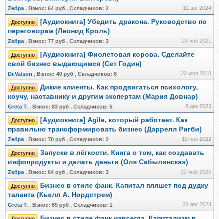
12 авг 2024
Zебра
,
Взнос:
64 руб
,
Складчиков:
2
[Аудиокнига] Убедить дракона. Руководство по
Доступно
переговорам (Леонид Кроль)
24 ноя 2021
Zебра
,
Взнос:
77 руб
,
Складчиков:
3
[Аудиокнига] Фиолетовая корова. Сделайте
Доступно
свой бизнес выдающимся (Сет Годин)
22 июл 2018
Dr.Vatson
,
Взнос:
40 руб
,
Складчиков:
6
Дикие клиенты. Как продвигаться психологу,
Доступно
коучу, наставнику и другим экспертам (Мария Довнар)
8 дек 2023
Greta Т.
,
Взнос:
83 руб
,
Складчиков:
5
[Аудиокнига] Agile, который работает. Как
Доступно
правильно трансформировать бизнес (Даррелл Ригби)
19 ноя 2022
Zебра
,
Взнос:
70 руб
,
Складчиков:
2
Запуски в лёгкости. Книга о том, как создавать
Доступно
инфопродукты и делать деньги (Оля Сабылинская)
22 мар 2025
Zебра
,
Взнос:
64 руб
,
Складчиков:
3
Бизнес в стиле фанк. Капитал пляшет под дудку
Доступно
таланта (Кьелл А. Нордстрем)
22 авг 2023
Greta Т.
,
Взнос:
69 руб
,
Складчиков:
1
Бизнес в стиле фанк навсегда. Капитализм в
Доступно