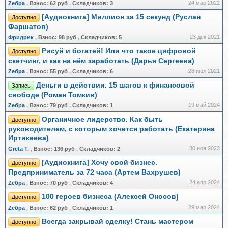
24 мар 2022
Zебра
,
Взнос:
62 руб
,
Складчиков:
3
[Аудиокнига] Миллион за 15 секунд (Руслан
Доступно
Фаршатов)
23 дек 2021
Фридрик
,
Взнос:
98 руб
,
Складчиков:
5
Рисуй и богатей! Или что такое цифровой
Доступно
скетчинг, и как на нём заработать (Дарья Сергеева)
28 июл 2021
Zебра
,
Взнос:
55 руб
,
Складчиков:
6
Деньги в действии. 15 шагов к финансовой
Запись
свободе (Роман Томкив)
19 май 2024
Zебра
,
Взнос:
79 руб
,
Складчиков:
1
Органичное лидерство. Как быть
Доступно
руководителем, с которым хочется работать (Екатерина
Иртикеева)
30 ноя 2023
Greta Т.
,
Взнос:
136 руб
,
Складчиков:
2
[Аудиокнига] Хочу свой бизнес.
Доступно
Предприниматель за 72 часа (Артем Вахрушев)
24 апр 2024
Zебра
,
Взнос:
70 руб
,
Складчиков:
4
100 героев бизнеса (Алексей Оносов)
Доступно
29 мар 2024
Zебра
,
Взнос:
62 руб
,
Складчиков:
1
Всегда закрывай сделку! Стань мастером
Доступно