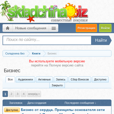
Новые сообщения
Регистрация
Войти
Найти
Складчина биз
Книги
Бизнес
Вы используете мобильную версию
перейти на
Полную версию сайта
Бизнес
Все
Аудиокниги
Активные
Запись
Сбор Взносов
Доступно
Закрыто
1
2
3
4
вперёд >
Заголовок
Дата создания
Последнее сообщение ↓
Бизнес от сердца. Принципы основателя сети
Доступно