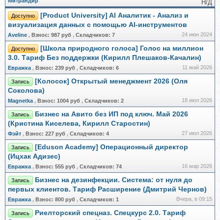
Митрандир
Н/Д
[Product University] AI Аналитик - Анализ и
Доступно
визуализация данных с помощью AI-инструментов
24 июн 2024
Aveline
,
Взнос:
987 руб
,
Складчиков:
7
[Школа природного голоса] Голос на миллион
Доступно
3.0. Тариф Без поддержки (Кирилл Плешаков-Качалин)
11 май 2026
Евражкa
,
Взнос:
239 руб
,
Складчиков:
6
[Колосок] Открытый менеджмент 2026 (Оля
Запись
Соколова)
18 июл 2026
Magnetka
,
Взнос:
1004 руб
,
Складчиков:
2
Бизнес на Авито без ИП под ключ. Май 2026
Запись
(Кристина Киселева, Кирилл Старостин)
27 июл 2026
Фэйт
,
Взнос:
227 руб
,
Складчиков:
4
[Eduson Academy] Операционный директор
Запись
(Ицхак Адизес)
16 мар 2026
Евражкa
,
Взнос:
555 руб
,
Складчиков:
74
Бизнес на дезинфекции. Система: от нуля до
Запись
первых клиентов. Тариф Расширение (Дмитрий Чернов)
Вчера, в 09:15
Евражкa
,
Взнос:
800 руб
,
Складчиков:
1
Риелторский спецназ. Спецкурс 2.0. Тариф
Запись