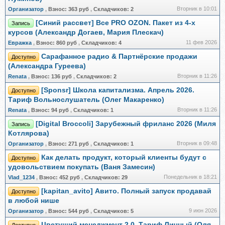
Вторник в 10:01
Организатор
,
Взнос:
363 руб
,
Складчиков:
2
[Синий рассвет] Все PRO OZON. Пакет из 4-х
Запись
курсов (Александр Догаев, Мария Плескач)
11 фев 2026
Евражкa
,
Взнос:
860 руб
,
Складчиков:
4
Сарафанное радио & Партнёрские продажи
Доступно
(Александра Гуреева)
Вторник в 11:26
Renata
,
Взнос:
136 руб
,
Складчиков:
2
[Sponsr] Школа капитализма. Апрель 2026.
Доступно
Тариф Вольнослушатель (Олег Макаренко)
Вторник в 11:26
Renata
,
Взнос:
94 руб
,
Складчиков:
1
[Digital Broccoli] Зарубежный фриланс 2026 (Миля
Запись
Котлярова)
Вторник в 09:48
Организатор
,
Взнос:
271 руб
,
Складчиков:
1
Как делать продукт, который клиенты будут с
Доступно
удовольствием покупать (Ваня Замесин)
Понедельник в 18:21
Vlad_1234
,
Взнос:
452 руб
,
Складчиков:
29
[kapitan_avito] Авито. Полный запуск продавай
Доступно
в любой нише
9 июн 2026
Организатор
,
Взнос:
544 руб
,
Складчиков:
5
Цветущий менеджмент 2.0. Тариф Личный (Оля