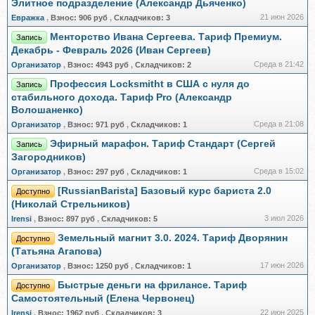
Элитное подразделение (Александр Дьяченко)
21 июн 2026
Евражкa
,
Взнос:
906 руб
,
Складчиков:
3
Менторство Ивана Сергеева. Тариф Премиум.
Запись
Декабрь - Февраль 2026 (Иван Сергеев)
Среда в 21:42
Организатор
,
Взнос:
4943 руб
,
Складчиков:
2
Профессия Locksmitht в США с нуля до
Запись
стабильного дохода. Тариф Pro (Александр
Волошаненко)
Среда в 21:08
Организатор
,
Взнос:
971 руб
,
Складчиков:
1
Эфирный марафон. Тариф Стандарт (Сергей
Запись
Загородников)
Среда в 15:02
Организатор
,
Взнос:
297 руб
,
Складчиков:
1
[RussianBarista] Базовый курс бариста 2.0
Доступно
(Николай Стрельников)
3 июл 2026
Irensi
,
Взнос:
897 руб
,
Складчиков:
5
Земельный магнит 3.0. 2024. Тариф Дворянин
Доступно
(Татьяна Агапова)
17 июн 2026
Организатор
,
Взнос:
1250 руб
,
Складчиков:
1
Быстрые деньги на фрилансе. Тариф
Доступно
Самостоятельный (Елена Червонец)
22 июн 2025
Irensi
,
Взнос:
1962 руб
,
Складчиков:
3