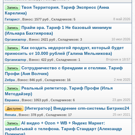
Твоя Территория. Тариф Экспресс (Анна
Запись
Карелина)
8 май 2026
Гитарист
,
Взнос:
1577 руб
,
Складчиков:
5
Прайм эра. Тариф 1 Не базовый минимум
Запись
(Ильнара Бахтиярова)
10 июл 2026
Организатор
,
Взнос:
2421 руб
,
Складчиков:
3
Как создать недорогой продукт, который будет
Запись
приносить от 10.000 рублей (Галина Мельникова)
Вторник в 18:57
Организатор
,
Взнос:
422 руб
,
Складчиков:
1
Сотрудничество с брендами и отелями. Тариф
Запись
Профи (Аня Волчик)
2 янв 2025
Zебра
,
Взнос:
846 руб
,
Складчиков:
16
Реальный репетитор. Тариф Профи (Илья
Запись
Методайзер)
23 дек 2025
Евражкa
,
Взнос:
1053 руб
,
Складчиков:
6
[Интегратор] Внедрение crm-системы Битрикс24
Доступно
25 окт 2021
Renata
,
Взнос:
378 руб
,
Складчиков:
17
AI видео + Ozon + WB + Яндекс Маркет:
Запись
зарабатывай с телефона. Тариф Стандарт (Александр
Пуминов)