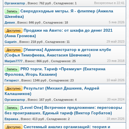
Воскресенье в 22:41
Организатор
,
Взнос:
762 руб
,
Складчиков:
1
Сверхдоходные метры. Я - флиппер (Анжела
Запись
Шкенёва)
5 янв 2026
Дивия
,
Взнос:
846 руб
,
Складчиков:
18
Продажи на Авито: от шкафа до денег 2021
Доступно
(Анна Громова)
29 май 2023
Gagarin
,
Взнос:
218 руб
,
Складчиков:
11
[Умничка] Администратор в детском клубе
Доступно
(Софья Тимофеева, Анастасия Шевченко)
23 янв 2018
Marjam7777
,
Взнос:
866 руб
,
Складчиков:
25
PRO торги. Тариф «Премиум» (Екатерина
Запись
Фролова, Игорь Казанин)
10 май 2026
Гитарист
,
Взнос:
1346 руб
,
Складчиков:
23
Результат (Михаил Дашкиев, Андрей
Доступно
Калашников)
20 ноя 2024
Организатор
,
Взнос:
167 руб
,
Складчиков:
4
[Level One] Встречное предложение: переговоры
Запись
без проигравших. Единый тариф (Виктор Горбатов)
18 июл 2026
Евражкa
,
Взнос:
413 руб
,
Складчиков:
2
Системный анализ организаций: теория и
Доступно