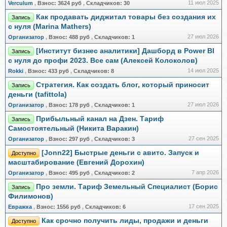
11 июл 2025
Verculum
,
Взнос:
3624 руб
,
Складчиков:
30
Как продавать диджитал товары без создания их
Запись
с нуля (Marina Mathers)
27 июл 2026
Организатор
,
Взнос:
488 руб
,
Складчиков:
1
[Институт бизнес аналитики] Дашборд в Power BI
Запись
с нуля до профи 2023. Все сам (Алексей Колоколов)
14 июл 2025
Rokki
,
Взнос:
433 руб
,
Складчиков:
8
Стратегия. Как создать блог, который приносит
Запись
деньги (tafittola)
27 июл 2026
Организатор
,
Взнос:
178 руб
,
Складчиков:
1
Прибыльный канал на Дзен. Тариф
Запись
Самостоятельный (Никита Варакин)
27 сен 2025
Организатор
,
Взнос:
297 руб
,
Складчиков:
3
[Jonn22] Быстрые деньги с авито. Запуск и
Доступно
масштабирование (Евгений Дорохин)
7 апр 2026
Организатор
,
Взнос:
495 руб
,
Складчиков:
2
Про земли. Тариф Земельный Специалист (Борис
Запись
Филимонов)
17 сен 2025
Евражкa
,
Взнос:
1556 руб
,
Складчиков:
6
Как срочно получить лиды, продажи и деньги
Доступно