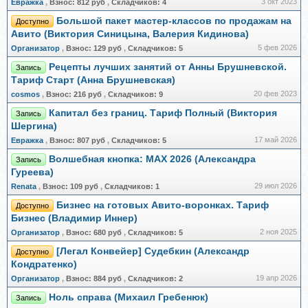
3 окт 2023
Евражкa
,
Взнос:
812 руб
,
Складчиков:
4
Большой пакет мастер-классов по продажам на
Доступно
Авито (Виктория Синицына, Валерия Кидинова)
5 фев 2026
Организатор
,
Взнос:
129 руб
,
Складчиков:
5
Рецепты лучших занятий от Анны Брушневской.
Запись
Тариф Старт (Анна Брушневская)
20 фев 2023
cosmos
,
Взнос:
216 руб
,
Складчиков:
9
Капитал без границ. Тариф Полный (Виктория
Запись
Шергина)
17 май 2026
Евражкa
,
Взнос:
807 руб
,
Складчиков:
5
Волшебная кнопка: MAX 2026 (Александра
Запись
Гуреева)
29 июл 2026
Renata
,
Взнос:
109 руб
,
Складчиков:
1
Бизнес на готовых Авито-воронках. Тариф
Доступно
Бизнес (Владимир Иннер)
2 ноя 2025
Организатор
,
Взнос:
680 руб
,
Складчиков:
5
[Легал Конвейер] Судебкин (Александр
Доступно
Кондратенко)
19 апр 2026
Организатор
,
Взнос:
884 руб
,
Складчиков:
2
Ноль справа (Михаил Гребенюк)
Запись