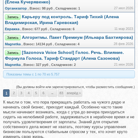
(Елена Кучерявенко)
27 июл 2026
Организатор
,
Взнос:
98 руб
,
Складчиков:
1
Карьеру под контроль. Тариф Тихий (Алена
Запись
Владимирская, Ирина Гаревская)
11 мар 2023
Евражкa
,
Взнос:
677 руб
,
Складчиков:
6
Алгоритмы. Пакет Премиум (Ильнара Бахтиярова)
Запись
28 фев 2026
Magnetka
,
Взнос:
14134 руб
,
Складчиков:
4
[Sazonova Voice School] Голос. Речь. Влияние.
Запись
Формула Голоса. Тариф Стандарт (Алена Сазонова)
21 июн 2026
Magnetka
,
Взнос:
327 руб
,
Складчиков:
2
Показаны темы с 1 по 70 из 5.757
(Вы должны войти или зарегистрироваться, чтобы разместить сообщение.)
1
2
3
4
5
6
→
83
вперёд >
К мысли о том, что пора прекращать работать на чужого дядю и
начинать свой бизнес, приходит каждый. Особенно часто такие
мысли начинают возникать, когда с утра до вечера приходиться
сидеть на нелюбимой работе, задерживаться в нерабочее время и не
получать удовлетворения от зарплаты. Знаний для открытия
собственного дела может не хватать, поэтому курсы управления
бизнесом пользуются стабильным спросом у тех, кто хочет круто
изменить свою жизнь.