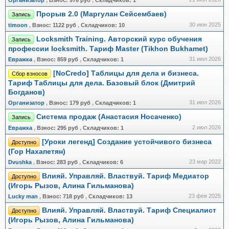
Организатор
,
Взнос:
976 руб
,
Складчиков:
1
Прорыв 2.0 (Маргулан Сейсембаев)
Запись
30 июн 2025
timoon
,
Взнос:
1122 руб
,
Складчиков:
10
Locksmith Training. Авторский курс обучения
Запись
профессии locksmith. Тариф Master (Tikhon Bukhamet)
31 июл 2026
Евражкa
,
Взнос:
859 руб
,
Складчиков:
1
[NoCredo] Таблицы для дела и бизнеса.
Сбор взносов
Тариф Таблицы для дела. Базовый блок (Дмитрий
Богданов)
31 июл 2026
Организатор
,
Взнос:
179 руб
,
Складчиков:
1
Система продаж (Анастасия Носаченко)
Запись
2 июл 2026
Евражкa
,
Взнос:
295 руб
,
Складчиков:
1
[Уроки легенд] Создание устойчивого бизнеса
Доступно
(Гор Нахапетян)
23 мар 2022
Dvushka
,
Взнос:
283 руб
,
Складчиков:
6
Влияй. Управляй. Властвуй. Тариф Медиатор
Доступно
(Игорь Рызов, Алина Гильманова)
23 фев 2025
Lucky man
,
Взнос:
718 руб
,
Складчиков:
13
Влияй. Управляй. Властвуй. Тариф Специалист
Доступно
(Игорь Рызов, Алина Гильманова)