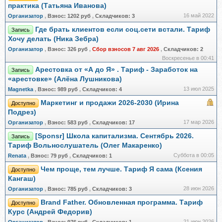
практика (Татьяна Иванова)
16 май 2022
Организатор
,
Взнос:
1202 руб
,
Складчиков:
3
Где брать клиентов если соц.сети встали. Тариф
Запись
Хочу делать (Ника Зебра)
Организатор
,
Взнос:
326 руб
,
Сбор взносов 7 авг 2026
,
Складчиков:
2
Воскресенье в 00:41
Арестовка от «А до Я» . Тариф - Заработок на
Запись
«арестовке» (Алёна Лушникова)
13 июл 2025
Magnetka
,
Взнос:
989 руб
,
Складчиков:
4
Маркетинг и продажи 2026-2030 (Ирина
Доступно
Подрез)
17 мар 2026
Организатор
,
Взнос:
583 руб
,
Складчиков:
17
[Sponsr] Школа капитализма. Сентябрь 2026.
Запись
Тариф Вольнослушатель (Олег Макаренко)
Суббота в 00:05
Renata
,
Взнос:
79 руб
,
Складчиков:
1
Чем проще, тем лучше. Тариф Я сама (Ксения
Доступно
Кангаш)
28 июн 2026
Организатор
,
Взнос:
785 руб
,
Складчиков:
3
Brand Father. Обновленная программа. Тариф
Доступно
Курс (Андрей Федорив)
21 июн 2026