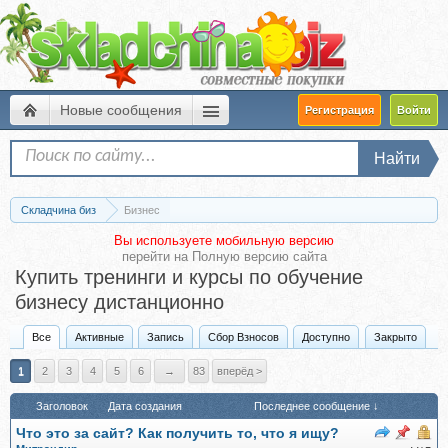
Новые сообщения
Регистрация
Войти
Найти
Складчина биз
Бизнес
Вы используете мобильную версию
перейти на
Полную версию сайта
Купить тренинги и курсы по обучение
бизнесу дистанционно
Все
Активные
Запись
Сбор Взносов
Доступно
Закрыто
1
2
3
4
5
6
→
83
вперёд >
Заголовок
Дата создания
Последнее сообщение ↓
Что это за сайт? Как получить то, что я ищу?