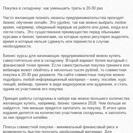
Покупка в складчину: как уменьшить траты в 20-30 раз
Часто желающие познать нюансы предпринимательства проходят
бизнес обучение онлайн. Это удобно, так как можно выбрать любое
время, например, обеденный перерыв на работе или дома, когда все
легли спать. Это существенное преимущество перед обычными
курсами и бизнес тренингами, на которые нужно регулярно выделять
время и которые нельзя сдвинуть или перенести в случае
необходимости.
Бизнес курсы для начинающих предпринимателей можно купить
самостоятельно или в складчину. Второй вариант более выгодный с
финансовой точки зрения. Если самострельная покупка тренинга или
вебинара может обойтись в несколько тысяч рублей, то совместная
покупка в 20-30 раз дешевле. На сайте совместных покупок можно
подобрать любой информационный материал – книгу, пособие, курс
лекций, вебинар, тренинг в виде видеоуроков или аудиокниг, и стать
одним из участников его покупки.
Принцип работы складчины в наборе как можно большего количества
желающих купить, например, бизнес тренинги 2018. Чем больше их
найдется, тем меньше придется заплатить за покупку. В итоге цена
издания делится на количество участников складчины, и заплатить
за нее придется копейки.
Плюсы совместной покупки - минимальный финансовый риск и
возможность быстро получить необходимый материал. Для