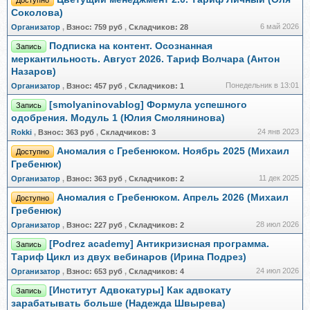
Доступно
Соколова)
6 май 2026
Организатор
,
Взнос:
759 руб
,
Складчиков:
28
Подписка на контент. Осознанная
Запись
меркантильность. Август 2026. Тариф Волчара (Антон
Назаров)
Понедельник в 13:01
Организатор
,
Взнос:
457 руб
,
Складчиков:
1
[smolyaninovablog] Формула успешного
Запись
одобрения. Модуль 1 (Юлия Смолянинова)
24 янв 2023
Rokki
,
Взнос:
363 руб
,
Складчиков:
3
Аномалия с Гребенюком. Ноябрь 2025 (Михаил
Доступно
Гребенюк)
11 дек 2025
Организатор
,
Взнос:
363 руб
,
Складчиков:
2
Аномалия с Гребенюком. Апрель 2026 (Михаил
Доступно
Гребенюк)
28 июл 2026
Организатор
,
Взнос:
227 руб
,
Складчиков:
2
[Podrez academy] Антикризисная программа.
Запись
Тариф Цикл из двух вебинаров (Ирина Подрез)
24 июл 2026
Организатор
,
Взнос:
653 руб
,
Складчиков:
4
[Институт Адвокатуры] Как адвокату
Запись
зарабатывать больше (Надежда Швырева)