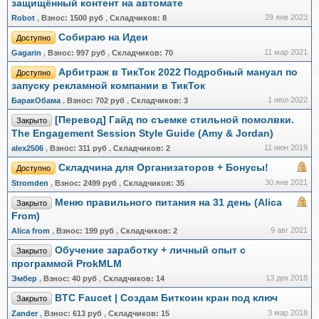
защищённый контент на автомате
29 янв 2023
Robot
,
Взнос:
1500 руб
,
Складчиков:
8
Собираю на Идеи
Доступно
11 мар 2021
Gagarin
,
Взнос:
997 руб
,
Складчиков:
70
Арбитраж в ТикТок 2022 Подробный мануал по
Доступно
запуску рекламной компании в ТикТок
1 июл 2022
БаракОбама
,
Взнос:
702 руб
,
Складчиков:
3
[Перевод] Гайд по съемке стильной помолвки.
Закрыто
The Engagement Session Style Guide (Amy & Jordan)
11 июн 2019
alex2506
,
Взнос:
311 руб
,
Складчиков:
2
Cкладчина для Организаторов + Бонусы!
Доступно
30 янв 2021
Stromden
,
Взнос:
2499 руб
,
Складчиков:
35
Меню правильного питания на 31 день (Alica
Закрыто
From)
9 авг 2021
Alica from
,
Взнос:
199 руб
,
Складчиков:
2
Обучение заработку + личный опыт с
Закрыто
программой ProkMLM
13 дек 2018
Эмбер
,
Взнос:
40 руб
,
Складчиков:
14
BTC Faucet | Создам Биткоин кран под ключ
Закрыто
3 мар 2018
Zander
,
Взнос:
613 руб
,
Складчиков:
15