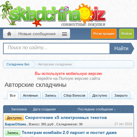
Новые сообщения
Регистрация
Войти
Найти
Складчина биз
Авторские складчины
Вы используете мобильную версию
перейти на
Полную версию сайта
Авторские складчины
Все
Активные
Запись
Сбор Взносов
Доступно
Закрыто
Заголовок
Дата создания
Последнее сообщение ↓
Скорочтение х5 электронных текстов
Доступно
27 окт 2019
БаракОбама
,
Взнос:
391 руб
,
Складчиков:
30
Телеграм комбайн 2.0 парсит и постит даже
Запись